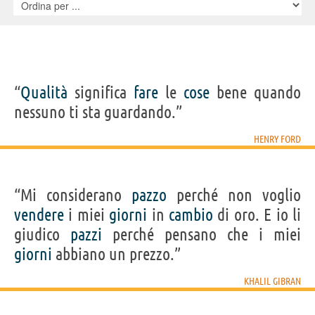
mantenerti e sei ostinata: hai capito benissimo che quella della
meritocrazia è solo una fandonia ed ora il tuo obiettivo è solo quello di
mantenere il posto di lavoro, relazionarti con i collaboratori durante le
pause alla macchinetta del caffè ed impegnarti per scalare passo dopo
passo la gerarchia interna della tua azienda. Ci vorrà qualche anno,
tanta buona volontà e validi alleati, forse diventerai una dirigente, di
sicuro hai scacciato per sempre il fantasma del fallimento personale
“
Qualità
significa
fare
le
cose
bene quando
dalla tua vita.
nessuno ti sta guardando.”
HENRY FORD
“Mi considerano
pazzo
perché non voglio
vendere
i miei
giorni
in
cambio
di oro. E io li
giudico
pazzi
perché pensano che i miei
giorni
abbiano un prezzo.”
KHALIL GIBRAN