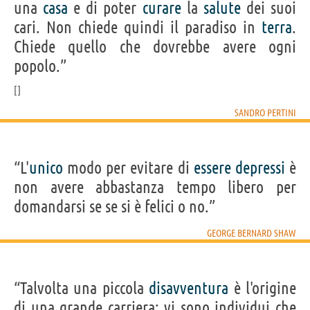
una
casa
e di poter
curare
la
salute
dei suoi
cari. Non chiede quindi il paradiso in
terra
.
Chiede quello che dovrebbe avere ogni
popolo.”
SANDRO PERTINI
“L'
unico
modo per evitare di
essere
depressi
è
non avere abbastanza tempo libero per
domandarsi se se si è felici o no.”
GEORGE BERNARD SHAW
“Talvolta una piccola
disavventura
è l'origine
di una grande carriera: vi sono individui che