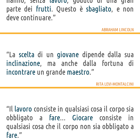
hanno, senza
lavoro
, goduto di una gran
parte dei
frutti
. Questo è
sbagliato
, e non
deve continuare.”
ABRAHAM LINCOLN
“La
scelta
di un
giovane
dipende dalla sua
inclinazione
, ma anche dalla fortuna di
incontrare
un grande
maestro
.”
RITA LEVI-MONTALCINI
“Il
lavoro
consiste in qualsiasi cosa il corpo sia
obbligato a
fare
...
Giocare
consiste in
qualsiasi cosa che il corpo non sia obbligato a
fare
.”