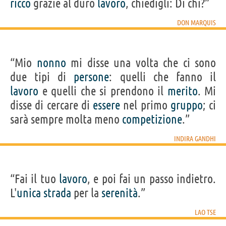
ricco
grazie al duro
lavoro
, chiedigli: Di chi?”
DON MARQUIS
“Mio
nonno
mi disse una volta che ci sono
due tipi di
persone
: quelli che fanno il
lavoro
e quelli che si prendono il
merito
. Mi
disse di cercare di
essere
nel primo
gruppo
; ci
sarà sempre molta meno
competizione
.”
INDIRA GANDHI
“Fai il tuo
lavoro
, e poi fai un passo indietro.
L'
unica
strada
per la
serenità
.”
LAO TSE