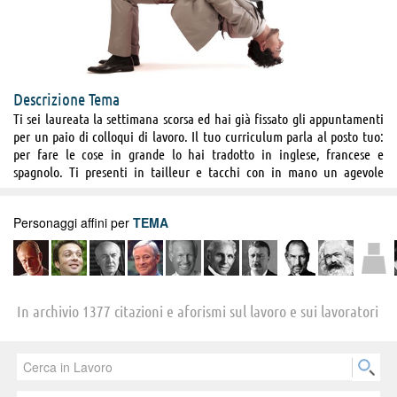
Descrizione Tema
Ti sei laureata la settimana scorsa ed hai già fissato gli appuntamenti
per un paio di colloqui di lavoro. Il tuo curriculum parla al posto tuo:
per fare le cose in grande lo hai tradotto in inglese, francese e
spagnolo. Ti presenti in tailleur e tacchi con in mano un agevole
portadocumenti. Ti hanno assunta ed ora da te si aspettano una totale
abnegazione verso quello che andrai a fare. I tuoi capi vogliono che tu
Personaggi affini per
TEMA
sappia lavorare in team e che riesca a portare a termine una consegna
senza chiedere aiuto agli altri. Dal canto tuo non chiedi altro che
lavorare, imparare e fare carriera, non ti arrendi di fronte alle prime
difficoltà con i colleghi e sai perfettamente quali strategie adottare per
sopravvivere in azienda senza farti venire l’ulcera. Quando la sera riesci
In archivio 1377 citazioni e aforismi sul lavoro e sui lavoratori
ad uscire ancora ad un’ora decente dall'ufficio ti ritrovi con gli amici.
Sai di essere fortunata, la tua compagna di stanza è ancora disoccupata
e passa le giornate davanti al pc a cercare lavoro. Sei motivata, lo stress
accumulato giorno dopo giorno è lì pronto a farti esplodere, ma non sei
una che cede tanto in fretta. Hai bisogno dello stipendio per