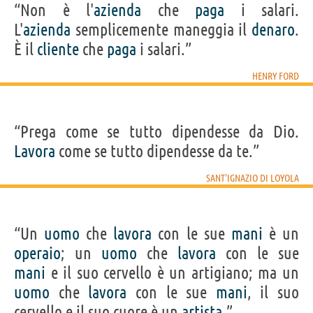
“Non è l'
azienda
che
paga
i salari.
L'
azienda
semplicemente maneggia il
denaro
.
È il
cliente
che
paga
i salari.”
HENRY FORD
“Prega come se tutto dipendesse da Dio.
Lavora
come se tutto dipendesse da te.”
SANT'IGNAZIO DI LOYOLA
“Un
uomo
che
lavora
con le sue
mani
è un
operaio
; un
uomo
che
lavora
con le sue
mani
e il suo cervello è un artigiano; ma un
uomo
che
lavora
con le sue
mani
, il suo
cervello e il suo cuore è un
artista
.”