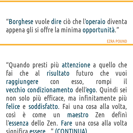
“
Borghese
vuole
dire
ciò che l'
operaio
diventa
appena gli si offre la minima
opportunità
.”
EZRA POUND
“Quando presti più
attenzione
a quello che
fai che al
risultato
futuro che vuoi
raggiungere
con esso, rompi il
vecchio
condizionamento
dell'
ego
. Quindi sei
non solo più efficace, ma infinitamente più
felice
e
soddisfatto
. Fai una cosa alla volta,
così è come un
maestro
Zen definì
l'
essenza
dello Zen.
Fare
una cosa alla volta
significa
essere
...”
(CONTINUA)