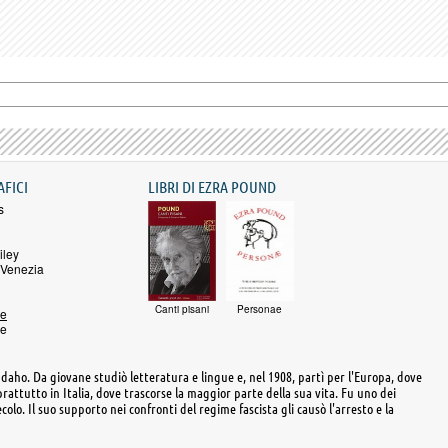
AFICI
LIBRI DI EZRA POUND
s
iley
 Venezia
Canti pisani
Personae
re
ne
Idaho. Da giovane studiò letteratura e lingue e, nel 1908, partì per l'Europa, dove
prattutto in Italia, dove trascorse la maggior parte della sua vita. Fu uno dei
olo. Il suo supporto nei confronti del regime fascista gli causò l'arresto e la