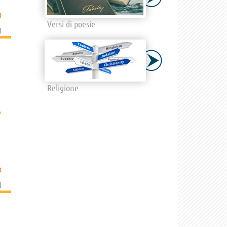
D
Versi di poesie
]
Religione
›
D
]