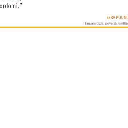
ordomi.”
EZRA POUN
[Tag:
amicizia
,
povertà
,
umiltà