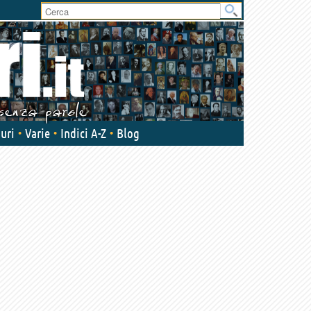
User
area
uri
Varie
Indici A-Z
Blog