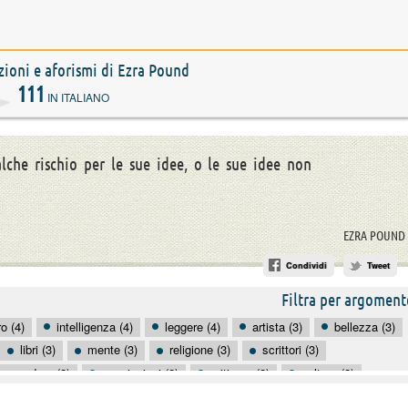
azioni e aforismi di Ezra Pound
111
IN ITALIANO
che rischio per le sue idee, o le sue idee non
EZRA POUND
Condividi
Tweet
Filtra per argoment
o (4)
intelligenza (4)
leggere (4)
artista (3)
bellezza (3)
libri (3)
mente (3)
religione (3)
scrittori (3)
mprendere (2)
convinzioni (2)
criticare (2)
cultura (2)
icità (2)
genialità (2)
gioventù (2)
governare (2)