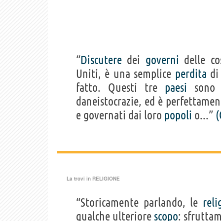
“
Discutere
dei
governi
delle co
Uniti, è una semplice
perdita
di 
fatto. Questi tre
paesi
sono c
daneistocrazie, ed è perfettament
e governati dai loro
popoli
o...”
(
La trovi in
RELIGIONE
“Storicamente parlando, le
reli
qualche ulteriore
scopo
: sfrutta