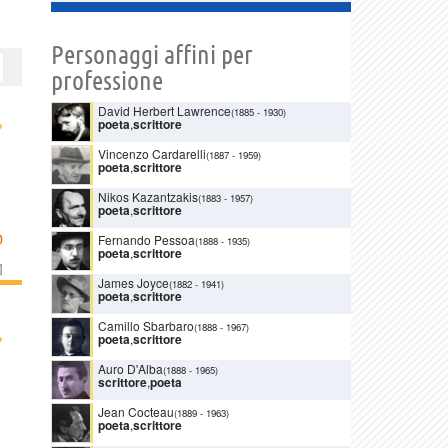
Personaggi affini per
professione
David Herbert Lawrence
(1885
-
1930)
›
poeta
,
scrittore
Vincenzo Cardarelli
(1887
-
1959)
poeta
,
scrittore
Nikos Kazantzakis
(1883
-
1957)
poeta
,
scrittore
D
Fernando Pessoa
(1888
-
1935)
poeta
,
scrittore
]
James Joyce
(1882
-
1941)
poeta
,
scrittore
Camillo Sbarbaro
(1888
-
1967)
›
poeta
,
scrittore
Auro D'Alba
(1888
-
1965)
scrittore
,
poeta
Jean Cocteau
(1889
-
1963)
poeta
,
scrittore