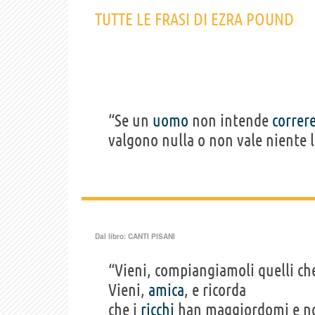
governo (2)
TUTTE LE FRASI DI EZRA POUND
“Se un
uomo
non intende
correr
valgono nulla o non vale niente l
Dal libro:
CANTI PISANI
“Vieni, compiangiamoli quelli ch
Vieni,
amica
, e ricorda
che i
ricchi
han maggiordomi e 