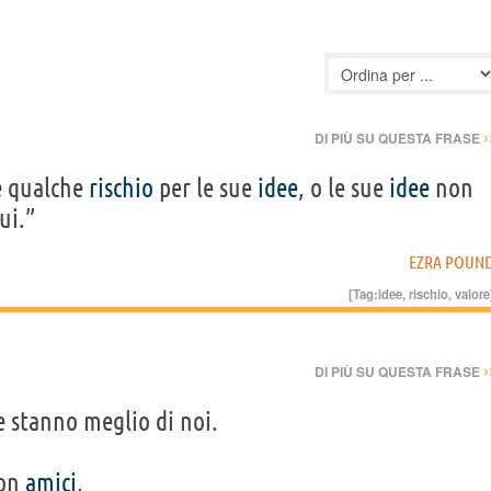
›
DI PIÙ SU QUESTA FRASE
e
qualche
rischio
per le sue
idee
, o le sue
idee
non
ui.”
EZRA POUN
[Tag:
idee
,
rischio
,
valore
›
DI PIÙ SU QUESTA FRASE
e stanno meglio di noi.
non
amici
,