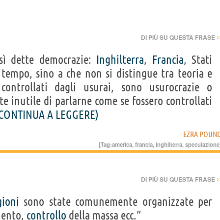
›
DI PIÙ SU QUESTA FRASE
sì dette democrazie:
Inghilterra
,
Francia
, Stati
tempo, sino a che non si distingue tra teoria e
ontrollati dagli usurai, sono usurocrazie o
e inutile di parlarne come se fossero controllati
CONTINUA A LEGGERE)
EZRA POUN
[Tag:
america
,
francia
,
inghilterra
,
speculazione
›
DI PIÙ SU QUESTA FRASE
gioni
sono state comunemente organizzate per
mento,
controllo
della massa ecc.”