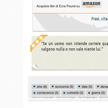
Acquista libri di Ezra Pound su
Frasi, cit
“Se un uomo non intende correre qual
valgono nulla o non vale niente lui.”
arte (8)
economia (5)
idee (5)
denar
conoscenza (3)
curiosità (3)
guerra (3)
umanità (3)
amare (2)
civiltà (2)
co
debiti (2)
donne (2)
eccesso (2)
fel