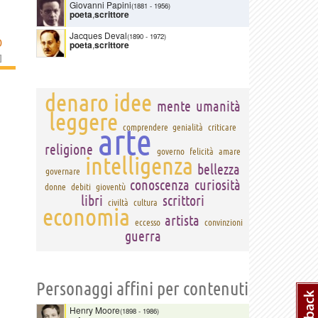
Giovanni Papini
(1881
-
1956)
poeta
,
scrittore
Jacques Deval
(1890
-
1972)
D
poeta
,
scrittore
]
denaro
idee
mente
umanità
leggere
arte
comprendere
genialità
criticare
religione
governo
felicità
amare
intelligenza
bellezza
governare
conoscenza
curiosità
donne
debiti
gioventù
libri
scrittori
civiltà
cultura
economia
artista
eccesso
convinzioni
guerra
Personaggi affini per contenuti
Henry Moore
(1898
-
1986)