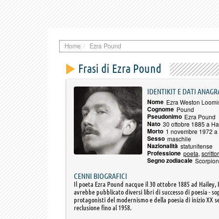
Home
Ezra Pound
Frasi di Ezra Pound
IDENTIKIT E DATI ANAGR
Nome
Ezra Weston Loomi
Cognome
Pound
Pseudonimo
Ezra Pound
Nato
30 ottobre 1885 a Ha
Morto
1 novembre 1972 a
Sesso
maschile
Nazionalità
statunitense
Professione
poeta
,
scritto
Segno zodiacale
Scorpio
CENNI BIOGRAFICI
Il poeta Ezra Pound nacque il 30 ottobre 1885 ad Hailey, 
avrebbe pubblicato diversi libri di successo di poesia - so
protagonisti del modernismo e della poesia di inizio XX sec
reclusione fino al 1958.