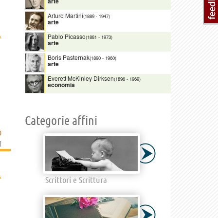
arte
Arturo Martini
(1889
-
1947)
arte
›
Pablo Picasso
(1881
-
1973)
arte
Boris Pasternak
(1890
-
1960)
arte
Everett McKinley Dirksen
(1896
-
1969)
economia
Categorie affini
D
]
›
Scrittori e Scrittura