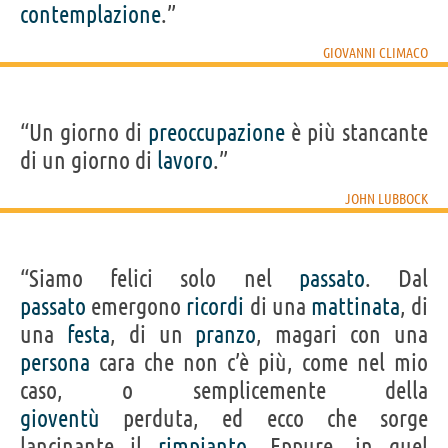
contemplazione
.”
GIOVANNI CLIMACO
“Un giorno di
preoccupazione
è più stancante
di un giorno di
lavoro
.”
JOHN LUBBOCK
“Siamo felici solo nel
passato
. Dal
passato
emergono
ricordi
di una
mattinata
, di
una
festa
, di un
pranzo
, magari con una
persona
cara che non c’è più, come nel mio
caso, o semplicemente della
gioventù
perduta, ed ecco che sorge
lancinante il
rimpianto
. Eppure, in quel