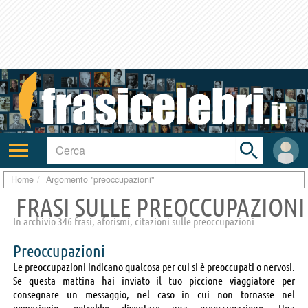
Toggle
search
bar
Attiva/disattiva
User
navigazione
area
Home
Argomento "preoccupazioni"
FRASI SULLE PREOCCUPAZIONI
In archivio 346 frasi, aforismi, citazioni sulle preoccupazioni
Preoccupazioni
Le preoccupazioni indicano qualcosa per cui si è preoccupati o nervosi.
Se questa mattina hai inviato il tuo piccione viaggiatore per
consegnare un messaggio, nel caso in cui non tornasse nel
pomeriggio, potrebbe diventare una preoccupazione. Una