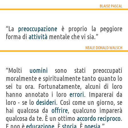
BLAISE PASCAL
“La
preoccupazione
è proprio la peggiore
forma di
attività
mentale che vi sia.”
NEALE DONALD WALSCH
“Molti
uomini
sono stati preoccupati
moralmente e spiritualmente tanto quanto lo
sei tu ora. Fortunatamente, alcuni di loro
hanno annotato i loro
errori
. Imparerai da
loro - se lo
desideri
. Così come un giorno, se
hai qualcosa da
offrire
, qualcuno imparerà
qualcosa da te. È un ottimo
accordo
reciproco
.
E non è
educazione
. È
storia
. È
poesia
.”