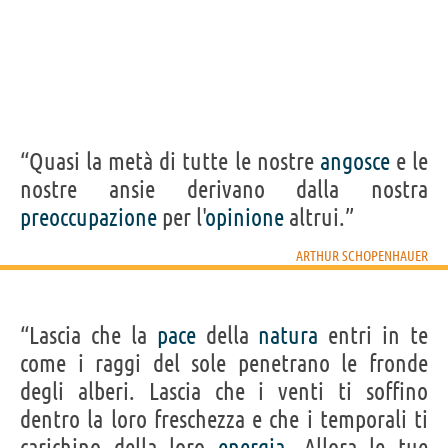
“Quasi la metà di tutte le nostre
angosce
e le
nostre ansie derivano dalla nostra
preoccupazione
per l'
opinione
altrui.”
ARTHUR SCHOPENHAUER
“Lascia che la
pace
della
natura
entri in te
come i raggi del sole penetrano le fronde
degli alberi. Lascia che i venti ti soffino
dentro la loro freschezza e che i temporali ti
carichino della loro
energia
. Allora le tue