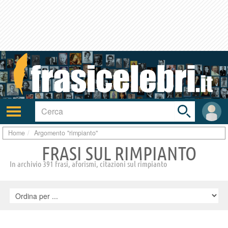
Toggle
search
bar
Attiva/disattiva
User
navigazione
area
Home
Argomento "rimpianto"
FRASI SUL RIMPIANTO
In archivio 391 frasi, aforismi, citazioni sul rimpianto