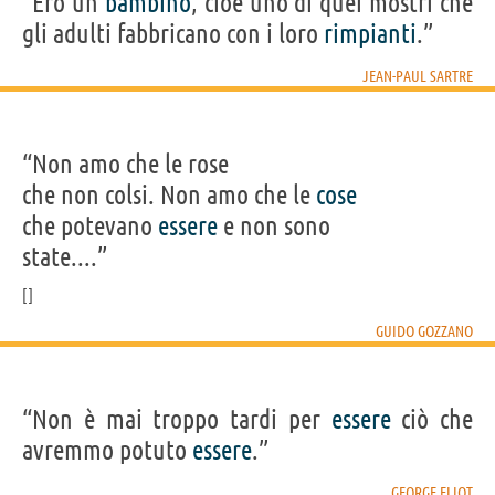
“Ero un
bambino
, cioè uno di quei mostri che
gli adulti fabbricano con i loro
rimpianti
.”
JEAN-PAUL SARTRE
“Non amo che le rose
che non colsi. Non amo che le
cose
che potevano
essere
e non sono
state....”
GUIDO GOZZANO
“Non è mai troppo tardi per
essere
ciò che
avremmo potuto
essere
.”
GEORGE ELIOT