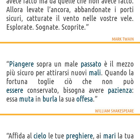
avete fatto ma da quelle che non avete fatto.
Allora levate l’ancora, abbandonate i porti
sicuri, catturate il vento nelle vostre vele.
Esplorate. Sognate. Scoprite.”
MARK TWAIN
“
Piangere
sopra un male
passato
è il mezzo
più sicuro per attirarsi nuovi
mali
. Quando la
fortuna toglie ciò che non può
essere
conservato, bisogna avere
pazienza
:
essa
muta
in
burla
la sua
offesa
.”
WILLIAM SHAKESPEARE
“Affida al
cielo
le tue
preghiere
, ai
mari
la tua