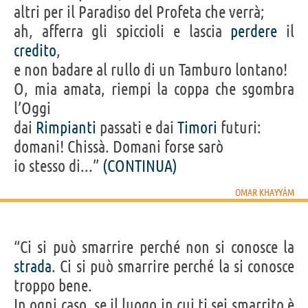
altri per il Paradiso del Profeta che verrà;
ah, afferra gli spiccioli e lascia
perdere
il
credito
,
e non badare al rullo di un Tamburo lontano!
O, mia amata, riempi la coppa che sgombra
l’Oggi
dai
Rimpianti
passati e dai
Timori
futuri:
domani! Chissà. Domani forse sarò
io stesso di...”
(CONTINUA)
OMAR KHAYYÂM
“Ci si può smarrire perché non si conosce la
strada
. Ci si può smarrire perché la si conosce
troppo bene.
In ogni caso, se il luogo in cui ti sei smarrito è