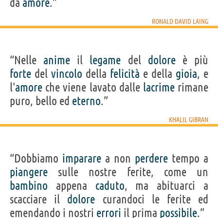
da
amore
.”
RONALD DAVID LAING
“Nelle
anime
il
legame
del
dolore
è più
forte
del
vincolo
della
felicità
e della
gioia
, e
l'
amore
che viene lavato dalle
lacrime
rimane
puro, bello ed
eterno
.”
KHALIL GIBRAN
“Dobbiamo
imparare
a non
perdere
tempo a
piangere
sulle nostre ferite, come un
bambino
appena
caduto
, ma abituarci a
scacciare il
dolore
curandoci le ferite ed
emendando i nostri
errori
il prima
possibile
.”