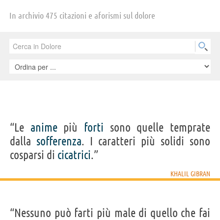
emozioni, il tuo cuore si sta congelando lentamente, hai sempre
In archivio 475 citazioni e aforismi sul dolore
freddo, freddo nelle ossa, freddo nella mente, freddo nelle mani. La
ferita è così profonda che forse stavolta devi ricorrere ad uno psicologo,
anche se parlare con qualcuno è l’ultima cosa che vorresti. Cosa fare?
Asseconda il dolore, poi liberatene ed infine torna a vivere.
“Le
anime
più
forti
sono quelle temprate
dalla
sofferenza
. I caratteri più solidi sono
cosparsi di
cicatrici
.”
KHALIL GIBRAN
“Nessuno può farti più male di quello che fai