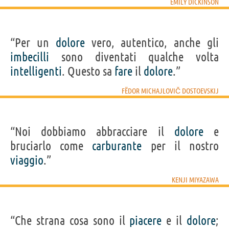
EMILY DICKINSON
“Per un
dolore
vero, autentico, anche gli
imbecilli
sono diventati qualche volta
intelligenti
. Questo sa
fare
il
dolore
.”
FËDOR MICHAJLOVIČ DOSTOEVSKIJ
“Noi dobbiamo abbracciare il
dolore
e
bruciarlo come
carburante
per il nostro
viaggio
.”
KENJI MIYAZAWA
“Che strana cosa sono il
piacere
e il
dolore
;