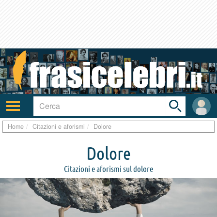
Toggle
search
bar
Attiva/disattiva
User
navigazione
area
Home
Citazioni e aforismi
Dolore
Dolore
Citazioni e aforismi sul dolore