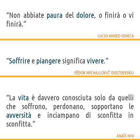
“Non abbiate
paura
del
dolore
, o finirà o vi
finirà.”
LUCIO ANNEO SENECA
“
Soffrire
e
piangere
significa
vivere
.”
FËDOR MICHAJLOVIČ DOSTOEVSKIJ
“La
vita
è davvero conosciuta solo da quelli
che soffrono, perdonano, sopportano le
avversità
e inciampano di sconfitta in
sconfitta.”
ANAÏS NIN