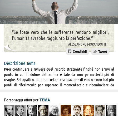
“Se fosse vero che le sofferenze rendono migliori,
l'umanità avrebbe raggiunto la perfezione.”
ALESSANDRO MORANDOTTI
Condividi
Tweet
Descrizione Tema
Puoi continuare a rivivere quel ricordo straziante finché non arrivi al
punto in cui il dolore dell'anima è tale da non permetterti più di
reagire. Sei apatico, hai una costante sensazione di vuoto e non hai più
punti di riferimento per superare il momentaccio e ricominciare da
zero. Può essere a causa di un lutto, o per un abbandono o una
separazione che soffri così tanto, ma i tuoi amici ed i tuoi cari sono lì
Personaggi affini per
TEMA
pronti a sostenerti, a darti conforto anche solo con una carezza o uno
sguardo. Ora il mondo ti spaventa, chiuderti a riccio è l’unica cosa che
sai fare, tutto ciò che vuoi è rimanere da solo, in silenzio, al buio. Ti sei
barricato dietro un enorme muro di paura, non riesci più a provare