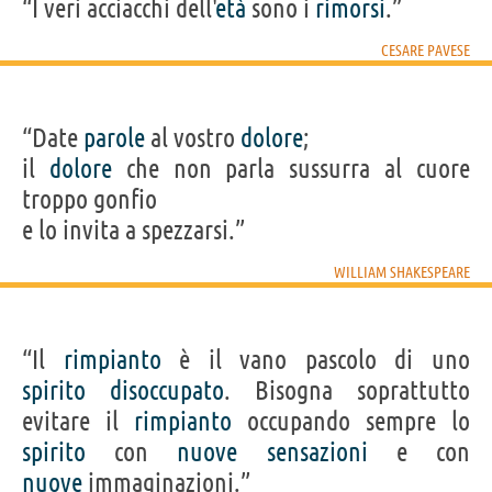
“I veri acciacchi dell'
età
sono i
rimorsi
.”
CESARE PAVESE
“Date
parole
al vostro
dolore
;
il
dolore
che non parla sussurra al cuore
troppo gonfio
e lo invita a spezzarsi.”
WILLIAM SHAKESPEARE
“Il
rimpianto
è il vano pascolo di uno
spirito
disoccupato
. Bisogna soprattutto
evitare il
rimpianto
occupando sempre lo
spirito
con
nuove
sensazioni
e con
nuove
immaginazioni.”