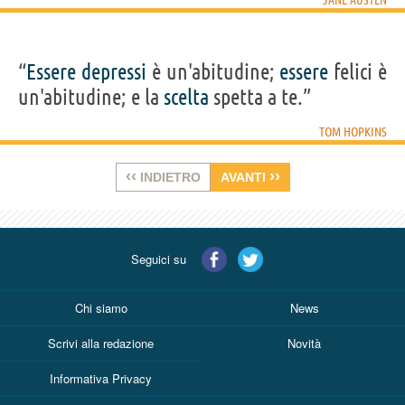
JANE AUSTEN
“
Essere
depressi
è un'abitudine;
essere
felici è
un'abitudine; e la
scelta
spetta a te.”
TOM HOPKINS
‹‹
››
INDIETRO
AVANTI
Seguici su
Chi siamo
News
Scrivi alla redazione
Novità
Informativa Privacy