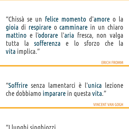
“Chissà se un
felice
momento
d'
amore
o la
gioia
di
respirare
o
camminare
in un chiaro
mattino
e l'
odorare
l'
aria
fresca, non valga
tutta la
sofferenza
e lo sforzo che la
vita
implica.”
ERICH FROMM
“
Soffrire
senza lamentarci è l'
unica
lezione
che dobbiamo
imparare
in questa
vita
.”
VINCENT VAN GOGH
“I lunghi singhiozzi