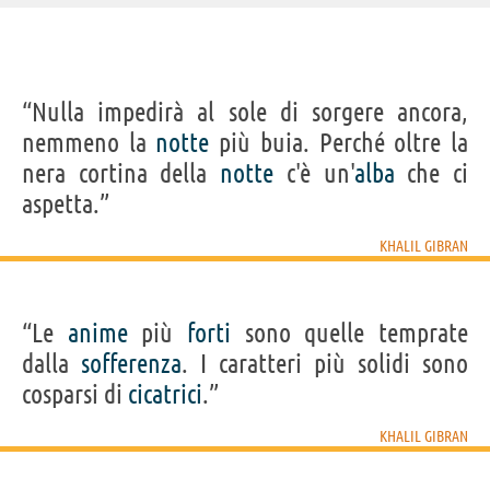
IDENTIKIT E DATI ANAGRAFICI
“Nulla impedirà al sole di sorgere ancora,
Nome
Khalil
nemmeno la
notte
più buia. Perché oltre la
Cognome
Gibran
Nato
6 gennaio 1883 a Bisherri
nera cortina della
notte
c'è un'
alba
che ci
Morto
10 aprile 1931 a New York
Sesso
maschile
aspetta.”
Nazionalità
libanese
Professione
poeta
,
filosofo
Segno zodiacale
Capricorno
KHALIL GIBRAN
LIBRI DI KHALIL GIBRAN
“Le
anime
più
forti
sono quelle temprate
dalla
sofferenza
. I caratteri più solidi sono
cosparsi di
cicatrici
.”
KHALIL GIBRAN
Gesù figlio
La Voce del
I segreti del
Sabbia e
Il pr
dell'uomo
Maestro
cuore
schiuma