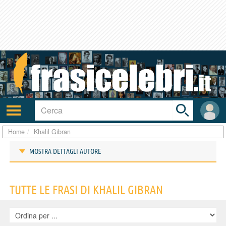
Toggle
search
bar
Attiva/disattiva
User
navigazione
area
Home
Khalil Gibran
MOSTRA DETTAGLI AUTORE
Frasi di Khalil Gibran
TUTTE LE FRASI DI KHALIL GIBRAN