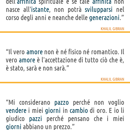
dell'
affinità
spirituale e se tale
affinità
non
nasce all'
istante
, non potrà
svilupparsi
nel
corso degli anni e neanche delle
generazioni
.”
KHALIL GIBRAN
“Il vero
amore
non è né fisico né romantico. Il
vero
amore
è l'accettazione di tutto ciò che è,
è stato, sarà e non sarà.”
KHALIL GIBRAN
“Mi considerano
pazzo
perché non voglio
vendere
i miei
giorni
in
cambio
di oro. E io li
giudico
pazzi
perché pensano che i miei
giorni
abbiano un prezzo.”