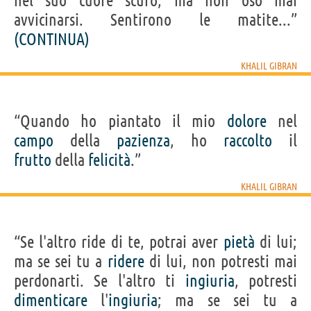
nel suo cuore scuro, ma non osò mai
avvicinarsi. Sentirono le matite...”
(CONTINUA)
KHALIL GIBRAN
“Quando ho piantato il mio
dolore
nel
campo
della
pazienza
, ho
raccolto
il
frutto
della
felicità
.”
KHALIL GIBRAN
“Se l'altro ride di te, potrai aver
pietà
di lui;
ma se sei tu a
ridere
di lui, non potresti mai
perdonarti. Se l'altro ti
ingiuria
, potresti
dimenticare
l'
ingiuria
; ma se sei tu a