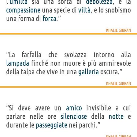
l’
umiltà
sia una sorta di
debolezza
, e la
compassione
una specie di
viltà
, e lo snobismo
una forma di
forza
.”
KHALIL GIBRAN
“La farfalla che svolazza intorno alla
lampada
finché non muore è più ammirevole
della talpa che vive in una
galleria
oscura.”
KHALIL GIBRAN
“Si deve avere un
amico
invisibile a cui
parlare nelle ore
silenziose
della
notte
e
durante le
passeggiate
nei parchi.”
KHALIL GIBRAN