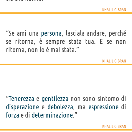
Condividi
Tweet
KHALIL GIBRAN
Personaggi affini per
PROFESSIONE
CONTENUTI
“Se ami una
persona
, lasciala andare, perché
se ritorna, è sempre stata tua. E se non
ritorna, non lo è mai stata.”
KHALIL GIBRAN
“
Tenerezza
e
gentilezza
non sono sintomo di
disperazione
e
debolezza
, ma
espressione
di
forza
e di
determinazione
.”
KHALIL GIBRAN