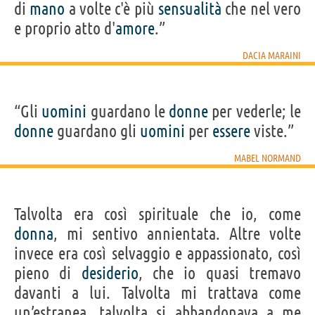
di
mano
a volte c'è più
sensualità
che nel vero
e proprio atto d'
amore
.”
DACIA MARAINI
“Gli
uomini
guardano le
donne
per vederle; le
donne
guardano gli
uomini
per
essere
viste.”
MABEL NORMAND
Talvolta era così spirituale che io, come
donna
, mi sentivo annientata. Altre volte
invece era così selvaggio e appassionato, così
pieno di
desiderio
, che io quasi tremavo
davanti a lui. Talvolta mi trattava come
un’estranea, talvolta si abbandonava a me