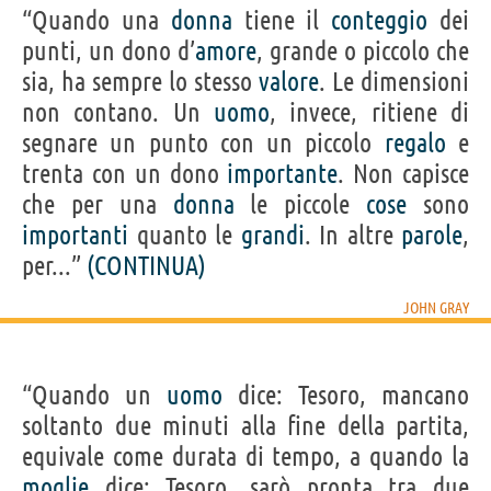
“Quando una
donna
tiene il
conteggio
dei
punti, un dono d’
amore
, grande o piccolo che
sia, ha sempre lo stesso
valore
. Le dimensioni
non contano. Un
uomo
, invece, ritiene di
segnare un punto con un piccolo
regalo
e
trenta con un dono
importante
. Non capisce
che per una
donna
le piccole
cose
sono
importanti
quanto le
grandi
. In altre
parole
,
per...”
(CONTINUA)
JOHN GRAY
“Quando un
uomo
dice: Tesoro, mancano
soltanto due minuti alla fine della partita,
equivale come durata di tempo, a quando la
moglie
dice: Tesoro, sarò pronta tra due