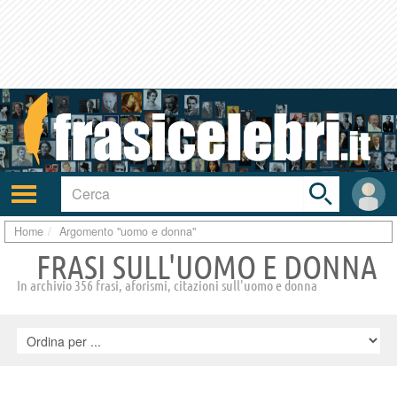
Toggle
search
bar
Attiva/disattiva
User
navigazione
area
Home
Argomento "uomo e donna"
FRASI SULL'UOMO E DONNA
In archivio 356 frasi, aforismi, citazioni sull'uomo e donna