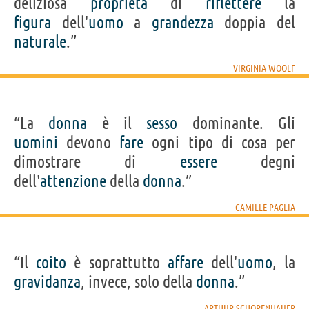
deliziosa
proprietà
di
riflettere
la
figura
dell'
uomo
a
grandezza
doppia del
naturale
.”
VIRGINIA WOOLF
“La
donna
è il
sesso
dominante. Gli
uomini
devono
fare
ogni tipo di cosa per
dimostrare di
essere
degni
dell'
attenzione
della
donna
.”
CAMILLE PAGLIA
“Il
coito
è soprattutto
affare
dell'
uomo
, la
gravidanza
, invece, solo della
donna
.”
ARTHUR SCHOPENHAUER