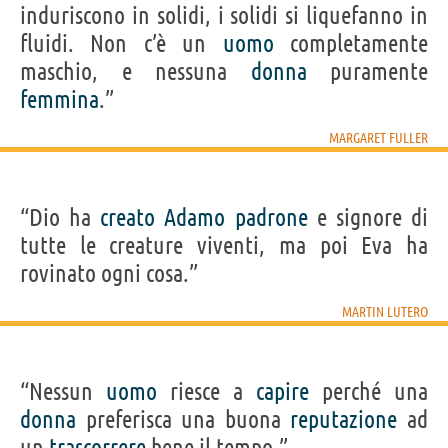
induriscono in solidi, i solidi si liquefanno in
fluidi. Non c’è un
uomo
completamente
maschio, e nessuna
donna
puramente
femmina
.”
MARGARET FULLER
“Dio ha
creato
Adamo
padrone
e signore di
tutte le creature viventi, ma poi Eva ha
rovinato ogni cosa.”
MARTIN LUTERO
“Nessun
uomo
riesce a
capire
perché una
donna
preferisca una buona
reputazione
ad
un
trascorrere
bene il tempo.”