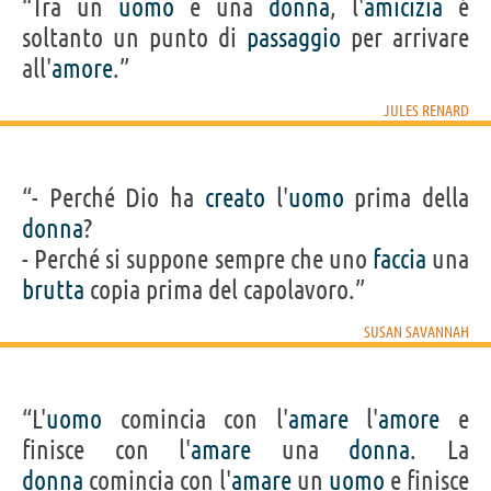
“Tra un
uomo
e una
donna
, l'
amicizia
é
soltanto un punto di
passaggio
per arrivare
all'
amore
.”
JULES RENARD
“- Perché Dio ha
creato
l'
uomo
prima della
donna
?
- Perché si suppone sempre che uno
faccia
una
brutta
copia prima del capolavoro.”
SUSAN SAVANNAH
“L'
uomo
comincia con l'
amare
l'
amore
e
finisce con l'
amare
una
donna
. La
donna
comincia con l'
amare
un
uomo
e finisce