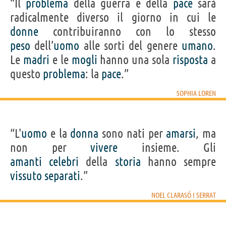
“Il
problema
della guerra e della
pace
sarà
radicalmente diverso il giorno in cui le
donne
contribuiranno con lo stesso
peso
dell’
uomo
alle sorti del genere
umano
.
Le
madri
e le
mogli
hanno una sola
risposta
a
questo
problema
: la
pace
.”
SOPHIA LOREN
“L'
uomo
e la
donna
sono nati per
amarsi
, ma
non per
vivere
insieme. Gli
amanti
celebri
della
storia
hanno sempre
vissuto
separati
.”
NOEL CLARASÓ I SERRAT