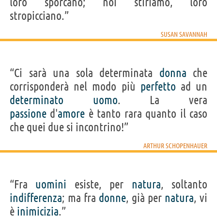
loro sporcano; noi stiriamo, loro
stropicciano.”
SUSAN SAVANNAH
“Ci sarà una sola determinata
donna
che
corrisponderà nel modo più
perfetto
ad un
determinato
uomo
. La vera
passione
d'
amore
è tanto rara quanto il caso
che quei due si incontrino!”
ARTHUR SCHOPENHAUER
“Fra
uomini
esiste, per
natura
, soltanto
indifferenza
; ma fra
donne
, già per
natura
, vi
è
inimicizia
.”