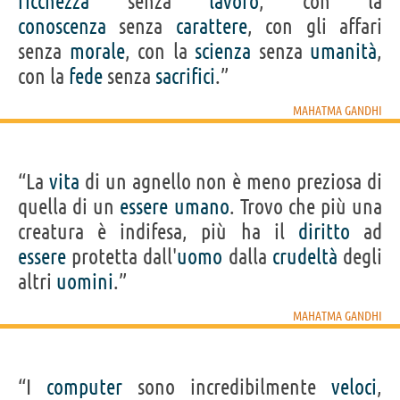
ricchezza
senza
lavoro
, con la
conoscenza
senza
carattere
, con gli affari
senza
morale
, con la
scienza
senza
umanità
,
con la
fede
senza
sacrifici
.”
MAHATMA GANDHI
“La
vita
di un agnello non è meno preziosa di
quella di un
essere
umano
. Trovo che più una
creatura è indifesa, più ha il
diritto
ad
essere
protetta dall'
uomo
dalla
crudeltà
degli
altri
uomini
.”
MAHATMA GANDHI
“I
computer
sono incredibilmente
veloci
,