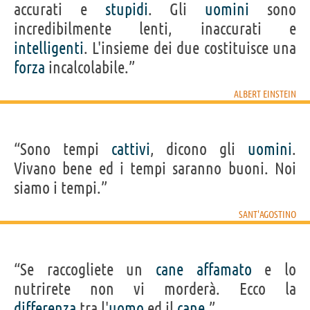
accurati e
stupidi
. Gli
uomini
sono
incredibilmente lenti, inaccurati e
intelligenti
. L'insieme dei due costituisce una
forza
incalcolabile.”
ALBERT EINSTEIN
“Sono tempi
cattivi
, dicono gli
uomini
.
Vivano bene ed i tempi saranno buoni. Noi
siamo i tempi.”
SANT'AGOSTINO
“Se raccogliete un
cane
affamato
e lo
nutrirete non vi morderà. Ecco la
differenza
tra l'
uomo
ed il
cane
.”