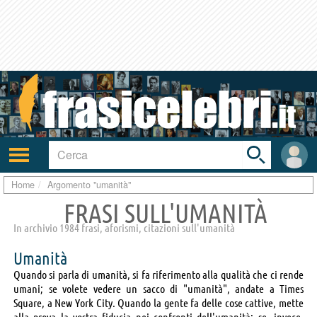
Toggle
search
bar
Attiva/disattiva
User
navigazione
area
Home
Argomento "umanità"
FRASI SULL'UMANITÀ
In archivio 1984 frasi, aforismi, citazioni sull'umanità
Umanità
Quando si parla di umanità, si fa riferimento alla qualità che ci rende
umani; se volete vedere un sacco di "umanità", andate a Times
Square, a New York City. Quando la gente fa delle cose cattive, mette
alla prova la vostra fiducia nei confronti dell'umanità; se, invece,