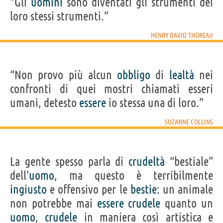
“Gli
uomini
sono diventati gli strumenti dei
loro stessi strumenti.”
HENRY DAVID THOREAU
“Non provo più alcun
obbligo
di
lealtà
nei
confronti di quei mostri chiamati esseri
umani, detesto
essere
io stessa una di loro.”
SUZANNE COLLINS
La gente spesso parla di
crudeltà
“bestiale”
dell’
uomo
, ma questo è terribilmente
ingiusto
e offensivo per le
bestie
: un animale
non potrebbe mai
essere
crudele
quanto un
uomo
,
crudele
in maniera così artistica e