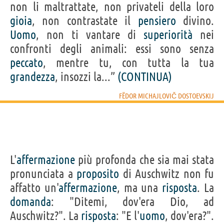
non li maltrattate, non privateli della loro
gioia
, non contrastate il
pensiero
divino.
Uomo
, non ti vantare di
superiorità
nei
confronti degli animali: essi sono senza
peccato
, mentre tu, con tutta la tua
grandezza
, insozzi la...”
(CONTINUA)
FËDOR MICHAJLOVIČ DOSTOEVSKIJ
L'
affermazione
più profonda che sia mai stata
pronunciata a
proposito
di Auschwitz non fu
affatto un'
affermazione
, ma una
risposta
. La
domanda
: "Ditemi, dov'era Dio, ad
Auschwitz?". La
risposta
: "E l'
uomo
, dov'era?".