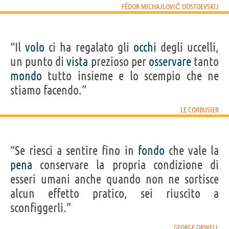
FËDOR MICHAJLOVIČ DOSTOEVSKIJ
“Il
volo
ci ha regalato gli
occhi
degli uccelli,
un punto di
vista
prezioso per
osservare
tanto
mondo
tutto insieme e lo scempio che ne
stiamo facendo.”
LE CORBUSIER
“Se riesci a sentire fino in
fondo
che vale la
pena
conservare la propria condizione di
esseri umani anche quando non ne sortisce
alcun effetto pratico, sei riuscito a
sconfiggerli.”
GEORGE ORWELL