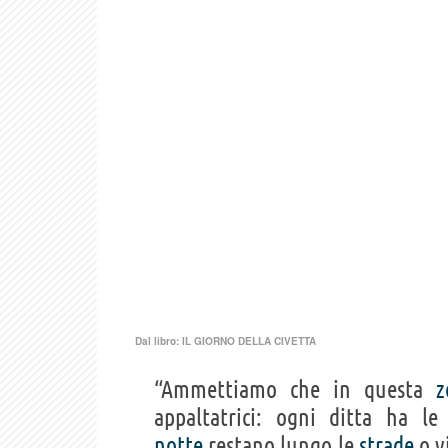
Dal libro:
IL GIORNO DELLA CIVETTA
“Ammettiamo che in questa
z
appaltatrici: ogni ditta ha l
notte
restano lungo le
strade
o v