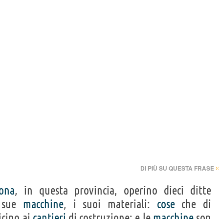
›
DI PIÙ SU QUESTA FRASE
ona
, in questa provincia, operino dieci ditte
e sue
macchine
, i suoi materiali:
cose
che di
icino ai
cantieri
di costruzione; e le
macchine
son