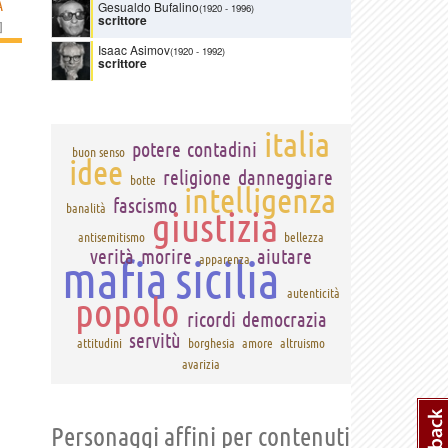
A
Gesualdo Bufalino
(1920
-
1996)
scrittore
]
Isaac Asimov
(1920
-
1992)
scrittore
italia
potere
contadini
buon senso
idee
religione
danneggiare
botte
intelligenza
fascismo
banalità
giustizia
antisemitismo
bellezza
verità
morire
aiutare
mafia
sicilia
apparenza
autenticità
popolo
ricordi
democrazia
servitù
attitudini
borghesia
amore
altruismo
avarizia
Personaggi affini per contenuti