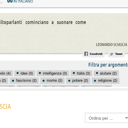
60
IN ITALIANO
altoparlanti cominciano a suonare come
LEONARDO SCIASCIA
Condividi
Tweet
Filtra per argoment
olo (4)
idee (3)
intelligenza (3)
italia (3)
aiutare (2)
 (2)
fascismo (2)
morire (2)
potere (2)
religione (2)
uismo (1)
amore (1)
antisemitismo (1)
apparenza (1)
banalità (1)
bellezza (1)
borghesia (1)
botte (1)
SCIA