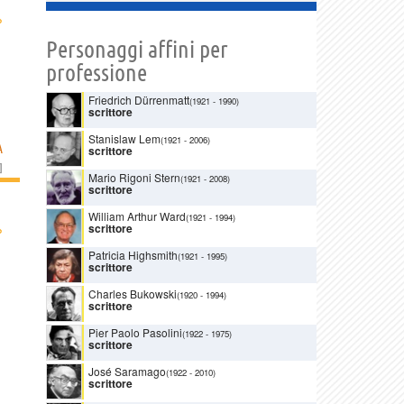
›
Personaggi affini per
professione
Friedrich Dürrenmatt
(1921
-
1990)
scrittore
Stanislaw Lem
(1921
-
2006)
A
scrittore
]
Mario Rigoni Stern
(1921
-
2008)
scrittore
William Arthur Ward
(1921
-
1994)
›
scrittore
Patricia Highsmith
(1921
-
1995)
scrittore
Charles Bukowski
(1920
-
1994)
scrittore
Pier Paolo Pasolini
(1922
-
1975)
scrittore
José Saramago
(1922
-
2010)
scrittore