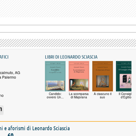
AFICI
LIBRI DI LEONARDO SCIASCIA
calmuto, AG
a Palermo
Candido:
La scomparsa
A ciascuno il
Il Consiglio
no
ovvero Un...
di Majorana
suo
d'Egitto
oni e aforismi di Leonardo Sciascia