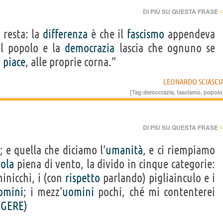
›
DI PIÙ SU QUESTA FRASE
 resta: la
differenza
è che il
fascismo
appendeva
el popolo e la
democrazia
lascia che ognuno se
i
piace
, alle proprie corna.”
LEONARDO SCIASCI
[Tag:
democrazia
,
fascismo
,
popolo
›
DI PIÙ SU QUESTA FRASE
; e quella che diciamo l’
umanità
, e ci riempiamo
rola
piena di vento, la divido in cinque categorie:
minicchi, i (con
rispetto
parlando) pigliainculo e i
omini
; i mezz’
uomini
pochi, ché mi contenterei
GGERE)