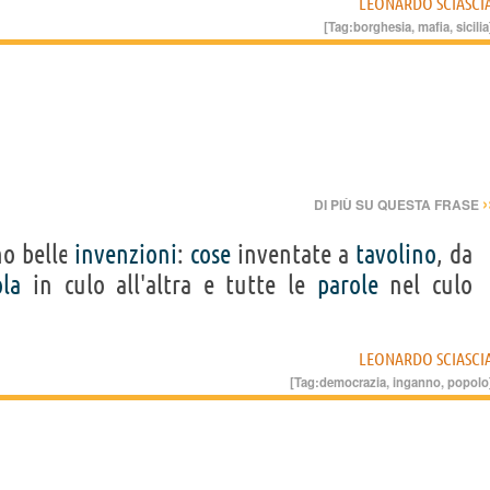
LEONARDO SCIASCI
[Tag:
borghesia
,
mafia
,
sicilia
›
DI PIÙ SU QUESTA FRASE
no belle
invenzioni
:
cose
inventate a
tavolino
, da
ola
in culo all'altra e tutte le
parole
nel culo
LEONARDO SCIASCI
[Tag:
democrazia
,
inganno
,
popolo