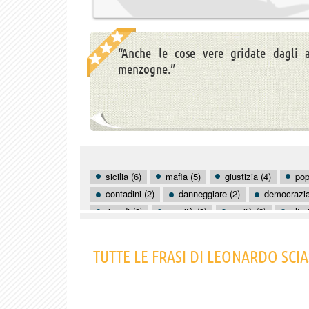
“Anche le cose vere gridate dagli 
menzogne.”
sicilia (6)
mafia (5)
giustizia (4)
pop
contadini (2)
danneggiare (2)
democrazia
ricordi (2)
servitù (2)
verità (2)
altr
attitudini (1)
autenticità (1)
avarizia (1)
buon senso (1)
TUTTE LE FRASI DI LEONARDO SCIA