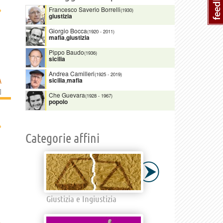
›
Francesco Saverio Borrelli
(1930)
giustizia
Giorgio Bocca
(1920
-
2011)
mafia
,
giustizia
Pippo Baudo
(1936)
sicilia
Andrea Camilleri
(1925
-
2019)
sicilia
,
mafia
A
]
Che Guevara
(1928
-
1967)
popolo
›
Categorie affini
Giustizia e Ingiustizia