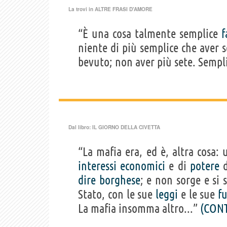
La trovi in
ALTRE FRASI D'AMORE
“È una cosa talmente semplice
f
niente di più semplice che aver 
bevuto; non aver più sete. Sempl
Dal libro:
IL GIORNO DELLA CIVETTA
“La mafia era, ed è, altra cosa:
interessi
economici
e di
potere
d
dire
borghese
; e non sorge e si 
Stato, con le sue
leggi
e le sue
f
La mafia insomma altro...”
(CONT