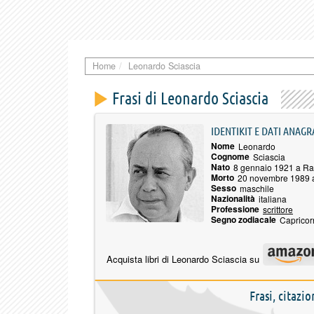
Home
Leonardo Sciascia
Frasi di Leonardo Sciascia
IDENTIKIT E DATI ANAGR
Nome
Leonardo
Cognome
Sciascia
Nato
8 gennaio 1921 a Ra
Morto
20 novembre 1989 
Sesso
maschile
Nazionalità
italiana
Professione
scrittore
Segno zodiacale
Capricor
Acquista libri di Leonardo Sciascia su
Frasi, citazi