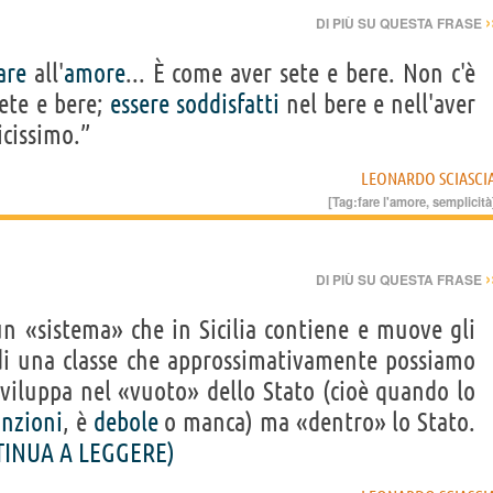
›
DI PIÙ SU QUESTA FRASE
are
all'
amore
... È come aver sete e bere. Non c'è
sete e bere;
essere
soddisfatti
nel bere e nell'aver
icissimo.”
LEONARDO SCIASCI
[Tag:
fare l'amore
,
semplicità
›
DI PIÙ SU QUESTA FRASE
 un «sistema» che in Sicilia contiene e muove gli
i una classe che approssimativamente possiamo
sviluppa nel «vuoto» dello Stato (cioè quando lo
unzioni
, è
debole
o manca) ma «dentro» lo Stato.
INUA A LEGGERE)