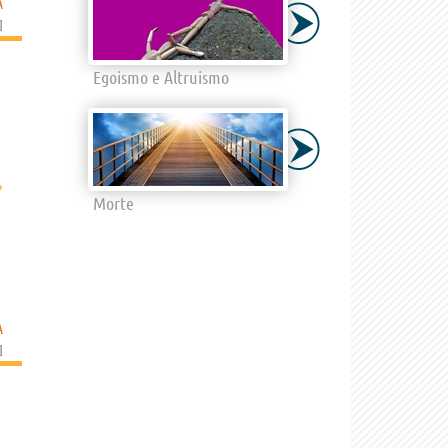
A
]
Egoismo e Altruismo
›
Morte
A
]