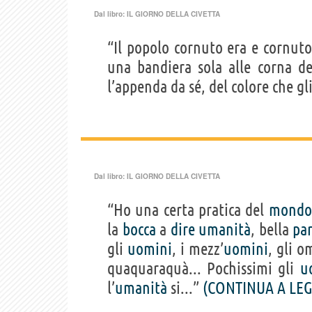
Dal libro:
IL GIORNO DELLA CIVETTA
“Il popolo cornuto era e cornuto
una bandiera sola alle corna d
l’appenda da sé, del colore che gl
Dal libro:
IL GIORNO DELLA CIVETTA
“Ho una certa pratica del
mondo
la
bocca
a
dire
umanità
, bella
pa
gli
uomini
, i mezz’
uomini
, gli o
quaquaraquà... Pochissimi gli
u
l’
umanità
si...”
(CONTINUA A LE