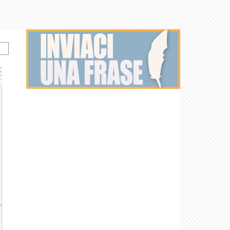
Il giorno della
Gli zii di Sicilia
civetta