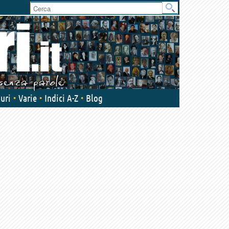
User
area
uri
Varie
Indici A-Z
Blog