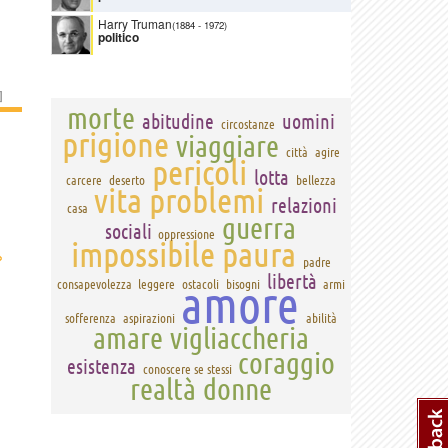
Harry Truman
(1884
-
1972)
politico
]
morte
abitudine
uomini
circostanze
prigione
viaggiare
città
agire
pericoli
lotta
carcere
deserto
bellezza
vita
problemi
relazioni
casa
guerra
sociali
oppressione
impossibile
paura
›
padre
libertà
amore
consapevolezza
leggere
ostacoli
bisogni
armi
sofferenza
aspirazioni
abilità
amare
vigliaccheria
coraggio
esistenza
conoscere se stessi
realtà
donne