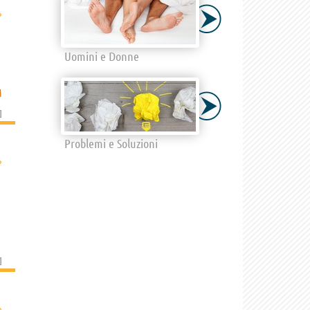
›
Uomini e Donne
M
]
Problemi e Soluzioni
›
]
›