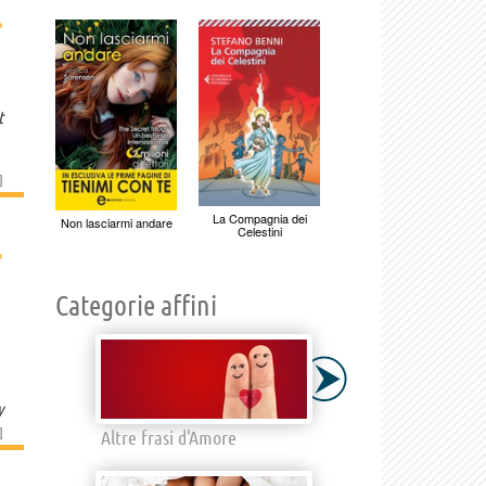
›
t
]
La Compagnia dei
Non lasciarmi andare
Celestini
›
Categorie affini
y
]
Altre frasi d'Amore