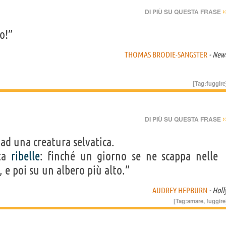
›
DI PIÙ SU QUESTA FRASE
o!”
THOMAS BRODIE-SANGSTER
- New
[Tag:
fuggire
›
DI PIÙ SU QUESTA FRASE
 ad una creatura selvatica.
nta
ribelle
: finché un giorno se ne scappa nelle
 e poi su un albero più alto.”
AUDREY HEPBURN
- Holl
[Tag:
amare
,
fuggire