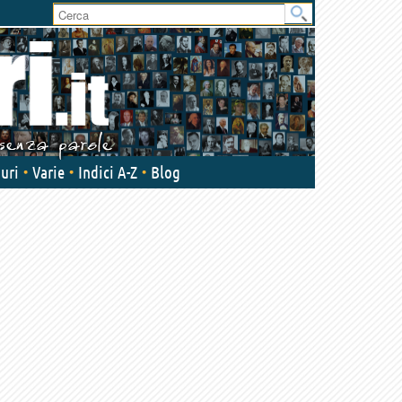
User
area
uri
Varie
Indici A-Z
Blog