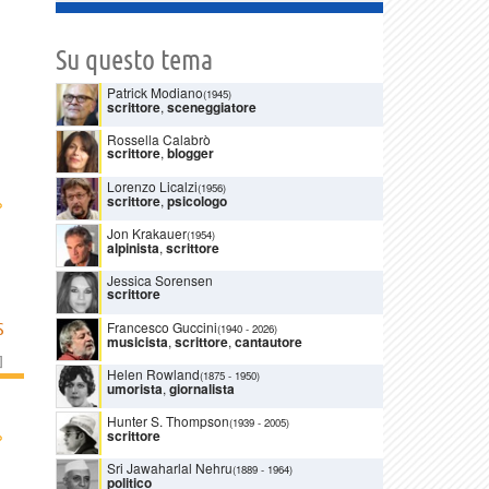
Su questo tema
Patrick Modiano
(1945)
scrittore
,
sceneggiatore
Rossella Calabrò
scrittore
,
blogger
Lorenzo Licalzi
(1956)
›
scrittore
,
psicologo
Jon Krakauer
(1954)
alpinista
,
scrittore
Jessica Sorensen
scrittore
Francesco Guccini
S
(1940
-
2026)
musicista
,
scrittore
,
cantautore
]
Helen Rowland
(1875
-
1950)
umorista
,
giornalista
Hunter S. Thompson
(1939
-
2005)
›
scrittore
Sri Jawaharlal Nehru
(1889
-
1964)
politico