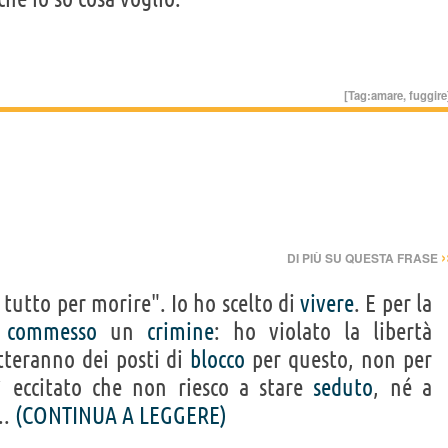
[Tag:
amare
,
fuggire
›
DI PIÙ SU QUESTA FRASE
di tutto per morire". Io ho scelto di
vivere
. E per la
o
commesso
un
crimine
: ho violato la libertà
teranno dei posti di
blocco
per questo, non per
eccitato che non riesco a stare
seduto
, né a
..
(CONTINUA A LEGGERE)