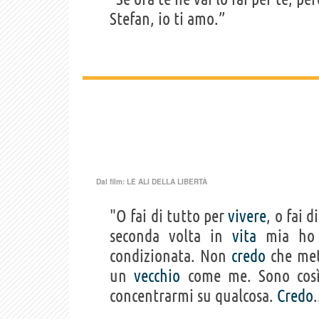
Stefan, io ti amo.”
Dal film:
LE ALI DELLA LIBERTÀ
"O fai di tutto per
vivere
, o fai 
seconda volta in
vita
mia h
condizionata. Non
credo
che met
un
vecchio
come me. Sono così 
concentrarmi su qualcosa.
Credo
.