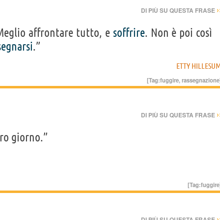
›
DI PIÙ SU QUESTA FRASE
Meglio affrontare tutto, e
soffrire
. Non è poi così
segnarsi
.”
ETTY HILLESU
[Tag:
fuggire
,
rassegnazione
›
DI PIÙ SU QUESTA FRASE
ro giorno.”
[Tag:
fuggire
›
DI PIÙ SU QUESTA FRASE