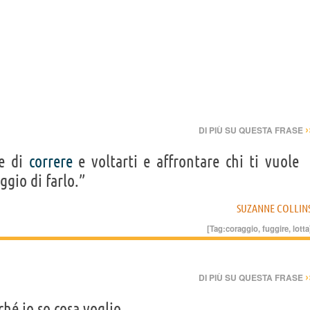
›
DI PIÙ SU QUESTA FRASE
re di
correre
e voltarti e affrontare chi ti vuole
aggio di farlo.”
SUZANNE COLLIN
[Tag:
coraggio
,
fuggire
,
lotta
›
DI PIÙ SU QUESTA FRASE
rché io so cosa voglio.