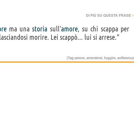
›
DI PIÙ SU QUESTA FRASE
re
ma una
storia
sull'
amore
, su chi scappa per
asciandosi morire. Lei scappò... lui si arrese.”
[Tag:
amore
,
arrendersi
,
fuggire
,
sofferenza