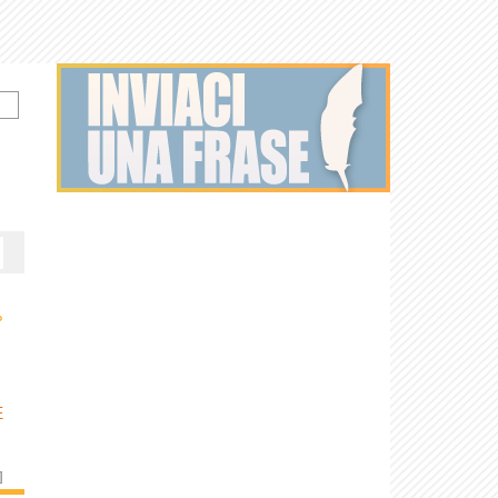
›
E
]