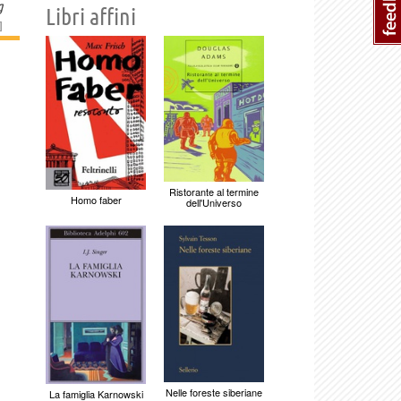
g
Libri affini
]
Ristorante al termine
Homo faber
dell'Universo
Nelle foreste siberiane
La famiglia Karnowski