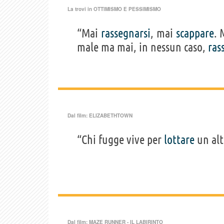
La trovi in
OTTIMISMO E PESSIMISMO
“Mai
rassegnarsi
, mai
scappare
. 
male ma mai, in nessun caso,
ras
Dal film:
ELIZABETHTOWN
“Chi fugge vive per
lottare
un alt
Dal film:
MAZE RUNNER - IL LABIRINTO