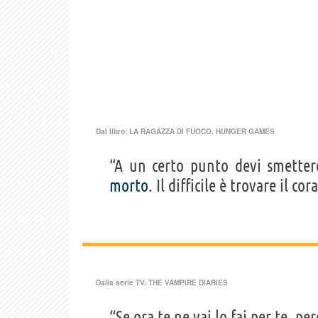
Dal libro:
LA RAGAZZA DI FUOCO. HUNGER GAMES
“A un certo punto devi smette
morto
. Il difficile è trovare il cor
Dalla serie TV:
THE VAMPIRE DIARIES
“Se ora te ne vai lo fai per te, pe