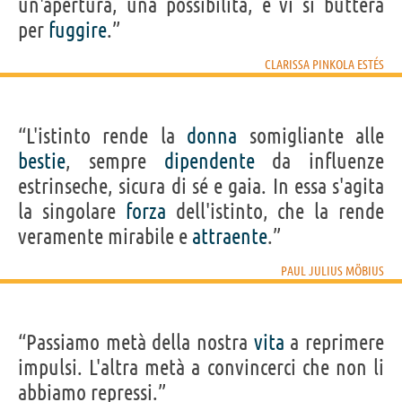
un'apertura, una possibilità, e vi si butterà
per
fuggire
.”
CLARISSA PINKOLA ESTÉS
“L'istinto rende la
donna
somigliante alle
bestie
, sempre
dipendente
da influenze
estrinseche, sicura di sé e gaia. In essa s'agita
la singolare
forza
dell'istinto, che la rende
veramente mirabile e
attraente
.”
PAUL JULIUS MÖBIUS
“Passiamo metà della nostra
vita
a reprimere
impulsi. L'altra metà a convincerci che non li
abbiamo repressi.”