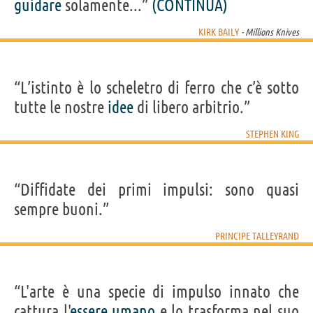
guidare
solamente...”
(CONTINUA)
KIRK BAILY
- Millions Knives
“L’istinto è lo scheletro di ferro che c’è sotto
tutte le nostre
idee
di libero arbitrio.”
STEPHEN KING
“Diffidate dei primi impulsi: sono quasi
sempre buoni.”
PRINCIPE TALLEYRAND
“L'arte è una specie di impulso innato che
cattura l'
essere
umano
e lo trasforma nel suo