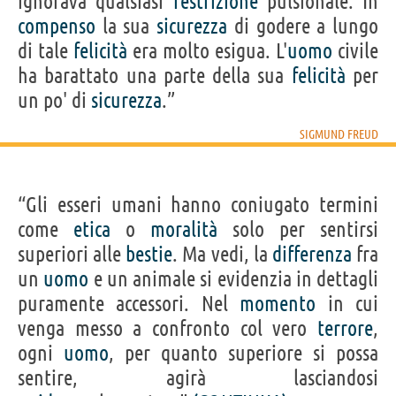
ignorava qualsiasi
restrizione
pulsionale. In
compenso
la sua
sicurezza
di godere a lungo
di tale
felicità
era molto esigua. L'
uomo
civile
ha barattato una parte della sua
felicità
per
un po' di
sicurezza
.”
SIGMUND FREUD
“Gli esseri umani hanno coniugato termini
come
etica
o
moralità
solo per sentirsi
superiori alle
bestie
. Ma vedi, la
differenza
fra
un
uomo
e un animale si evidenzia in dettagli
puramente accessori. Nel
momento
in cui
venga messo a confronto col vero
terrore
,
ogni
uomo
, per quanto superiore si possa
sentire, agirà lasciandosi