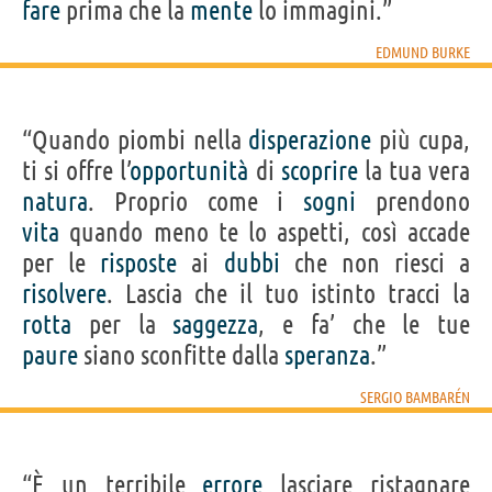
fare
prima che la
mente
lo immagini.”
EDMUND BURKE
“Quando piombi nella
disperazione
più cupa,
ti si offre l’
opportunità
di
scoprire
la tua vera
natura
. Proprio come i
sogni
prendono
vita
quando meno te lo aspetti, così accade
per le
risposte
ai
dubbi
che non riesci a
risolvere
. Lascia che il tuo istinto tracci la
rotta
per la
saggezza
, e fa’ che le tue
paure
siano sconfitte dalla
speranza
.”
SERGIO BAMBARÉN
“È un terribile
errore
lasciare ristagnare