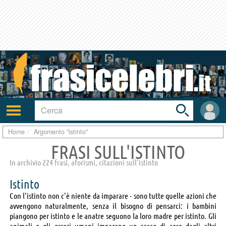
Toggle
search
bar
Attiva/disattiva
User
navigazione
area
Home
Argomento "istinto"
FRASI SULL'ISTINTO
In archivio 224 frasi, aforismi, citazioni sull'istinto
Istinto
Con l'istinto non c'è niente da imparare - sono tutte quelle azioni che
avvengono naturalmente, senza il bisogno di pensarci: i bambini
piangono per istinto e le anatre seguono la loro madre per istinto. Gli
animali e gli esseri umani imparano un sacco di cose dagli altri