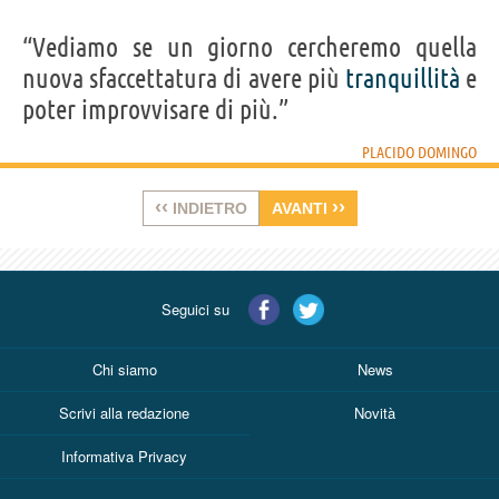
“Vediamo se un giorno cercheremo quella
nuova sfaccettatura di avere più
tranquillità
e
poter improvvisare di più.”
PLACIDO DOMINGO
‹‹
››
INDIETRO
AVANTI
Seguici su
Chi siamo
News
Scrivi alla redazione
Novità
Informativa Privacy