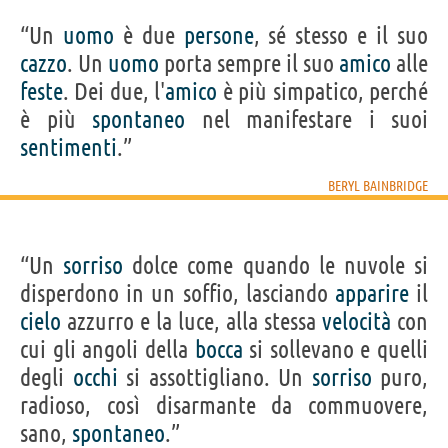
“Un
uomo
è due
persone
, sé stesso e il suo
cazzo
. Un
uomo
porta sempre il suo
amico
alle
feste
. Dei due, l'
amico
è più simpatico, perché
è più
spontaneo
nel manifestare i suoi
sentimenti
.”
BERYL BAINBRIDGE
“Un
sorriso
dolce come quando le nuvole si
disperdono in un soffio, lasciando
apparire
il
cielo
azzurro e la luce, alla stessa
velocità
con
cui gli angoli della
bocca
si sollevano e quelli
degli
occhi
si assottigliano. Un
sorriso
puro,
radioso, così disarmante da commuovere,
sano,
spontaneo
.”