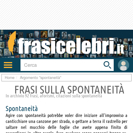
Toggle
search
bar
Attiva/disattiva
User
navigazione
area
Home
Argomento "spontaneità"
FRASI SULLA SPONTANEITÀ
In archivio 92 frasi, aforismi, citazioni sulla spontaneità
Spontaneità
Agire con spontaneità potrebbe voler dire iniziare all'improvviso a
canticchiare una canzone per strada, o gettare a terra il rastrello per
saltare nel mucchio delle foglie che avete appena finito di
raccogliere; in altre parole, fare qualcosa senza pensarci troppo su.