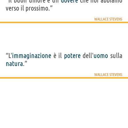
“Il buon umore è un
dovere
che noi abbiamo
verso il prossimo.”
WALLACE STEVENS
“L'
immaginazione
è il
potere
dell'
uomo
sulla
natura
.”
WALLACE STEVENS