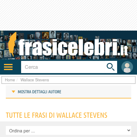
Toggle
search
bar
Attiva/disattiva
User
navigazione
area
Home
Wallace Stevens
MOSTRA DETTAGLI AUTORE
Frasi di Wallace Stevens
TUTTE LE FRASI DI WALLACE STEVENS