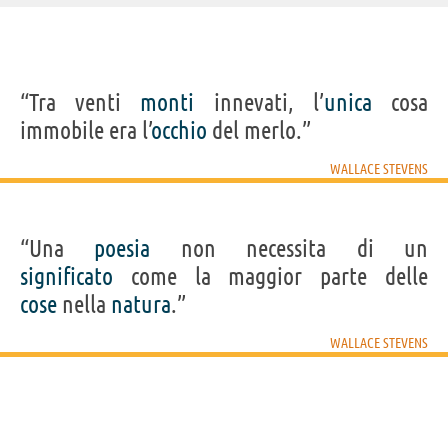
IDENTIKIT E DATI ANAGRAFICI
“Tra venti
monti
innevati, l’
unica
cosa
Nome
Wallace
immobile era l’
occhio
del merlo.”
Cognome
Stevens
Nato
2 ottobre 1879 a Reading
Morto
2 agosto 1955 a Hartford
WALLACE STEVENS
Sesso
maschile
Nazionalità
statunitense
Professione
poeta
Segno zodiacale
Bilancia
“Una
poesia
non necessita di un
Acquista libri di Wallace Stevens su
significato
come la maggior parte delle
cose
nella
natura
.”
Frasi, citazioni e aforismi di Wallace Stevens
19
WALLACE STEVENS
IN ITALIANO
“L'ignoranza di una persona è il principale