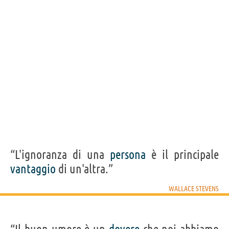
vantaggio di un'altra.”
WALLACE STEVENS
Condividi
Tweet
Personaggi affini per
PROFESSIONE
CONTENUTI
“L'ignoranza di una
persona
è il principale
vantaggio
di un'altra.”
WALLACE STEVENS