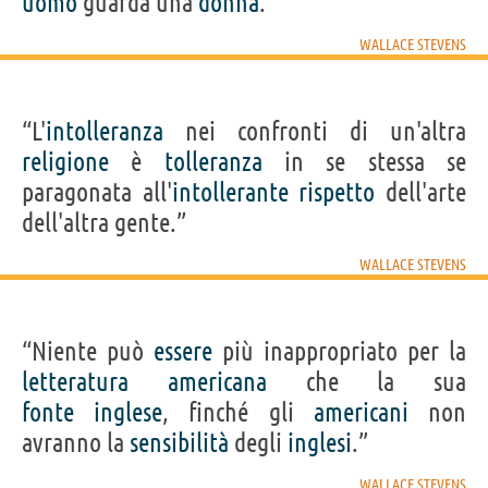
uomo
guarda una
donna
.”
WALLACE STEVENS
“L'
intolleranza
nei confronti di un'altra
religione
è
tolleranza
in se stessa se
paragonata all'
intollerante
rispetto
dell'arte
dell'altra gente.”
WALLACE STEVENS
“Niente può
essere
più inappropriato per la
letteratura
americana
che la sua
fonte
inglese
, finché gli
americani
non
avranno la
sensibilità
degli
inglesi
.”
WALLACE STEVENS