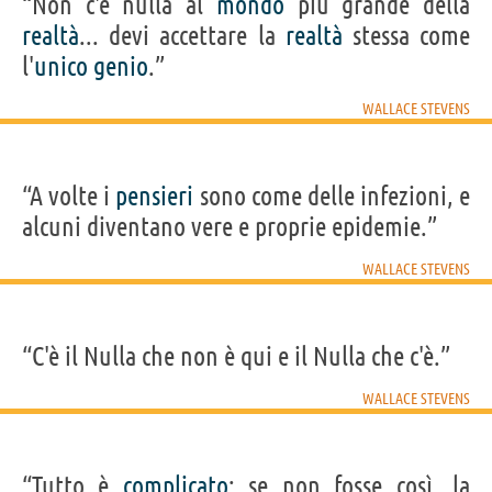
“Non c'è nulla al
mondo
più grande della
realtà
... devi accettare la
realtà
stessa come
l'
unico
genio
.”
WALLACE STEVENS
“A volte i
pensieri
sono come delle infezioni, e
alcuni diventano vere e proprie epidemie.”
WALLACE STEVENS
“C'è il Nulla che non è qui e il Nulla che c'è.”
WALLACE STEVENS
“Tutto è
complicato
; se non fosse così, la