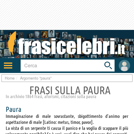
Toggle
search
bar
Attiva/disattiva
User
navigazione
area
Home
Argomento "paura"
FRASI SULLA PAURA
In archivio 1864 frasi, aforismi, citazioni sulla paura
Paura
Immaginazione di male sovrastante, sbigottimento d'animo per
aspettazione di male [Latino: metus, timor, pavor].
La vista di un serpente ti causa il panico e la voglia di scappare il più
velocemente possibile? Se è così, vuol dire che hai paura dei serpenti.