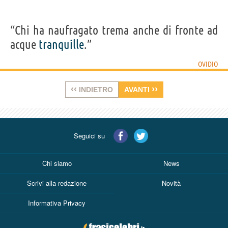
“Chi ha naufragato trema anche di fronte ad
acque
tranquille
.”
OVIDIO
‹‹
››
INDIETRO
AVANTI
Seguici su
Chi siamo
News
Scrivi alla redazione
Novità
Informativa Privacy