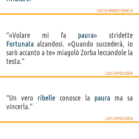
LUCIO ANNEO SENECA
“«Volare mi fa
paura
» stridette
Fortunata
alzandosi. «Quando succederà, io
sarò accanto a te» miagolò Zorba leccandole la
testa.”
LUIS SEPÚLVEDA
“Un vero
ribelle
conosce la
paura
ma sa
vincerla.”
LUIS SEPÚLVEDA