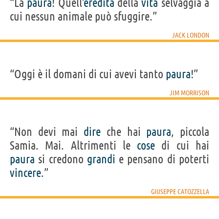
“La
paura
! Quell’
eredità
della
vita
selvaggia a
cui nessun animale può sfuggire.”
JACK LONDON
“Oggi è il domani di cui avevi tanto
paura
!”
JIM MORRISON
“Non devi mai
dire
che hai
paura
, piccola
Samia. Mai. Altrimenti le
cose
di cui hai
paura
si credono
grandi
e pensano di poterti
vincere
.”
GIUSEPPE CATOZZELLA