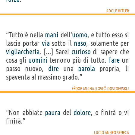
ADOLF HITLER
“Tutto è nella
mani
dell'
uomo
, e tutto esso si
lascia portar
via
sotto il
naso
, solamente per
vigliaccheria
. [...] Sarei
curioso
di sapere che
cosa gli
uomini
temono più di tutto.
Fare
un
passo nuovo,
dire
una
parola
propria, li
spaventa al massimo grado.”
FËDOR MICHAJLOVIČ DOSTOEVSKIJ
“Non abbiate
paura
del
dolore
, o finirà o vi
finirà.”
LUCIO ANNEO SENECA