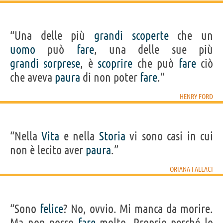
“Una delle più
grandi
scoperte
che un
uomo
può
fare
, una delle sue più
grandi
sorprese
, è
scoprire
che può
fare
ciò
che aveva
paura
di non poter
fare
.”
HENRY FORD
“Nella
Vita
e nella
Storia
vi sono casi in cui
non è lecito aver
paura
.”
ORIANA FALLACI
“Sono
felice
? No, ovvio. Mi manca da morire.
Ma non posso
fare
molto. Proprio perché lo