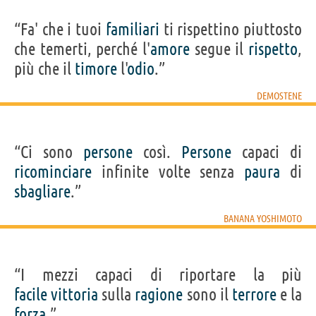
“Fa' che i tuoi
familiari
ti rispettino piuttosto
che temerti, perché l'
amore
segue il
rispetto
,
più che il
timore
l'
odio
.”
DEMOSTENE
“Ci sono
persone
così.
Persone
capaci di
ricominciare
infinite volte senza
paura
di
sbagliare
.”
BANANA YOSHIMOTO
“I mezzi capaci di riportare la più
facile
vittoria
sulla
ragione
sono il
terrore
e la
forza
.”