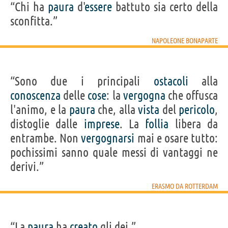
“Chi ha
paura
d'
essere
battuto sia certo della
sconfitta.”
NAPOLEONE BONAPARTE
“Sono due i principali
ostacoli
alla
conoscenza
delle
cose
: la
vergogna
che offusca
l'animo, e la
paura
che, alla
vista
del
pericolo
,
distoglie dalle
imprese
. La
follia
libera da
entrambe. Non
vergognarsi
mai e osare tutto:
pochissimi sanno quale messi di vantaggi ne
derivi.”
ERASMO DA ROTTERDAM
“La
paura
ha
creato
gli dei.”