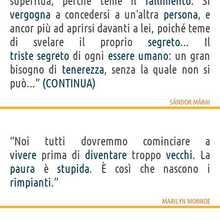
superflua, perché teme il
fallimento
. Si
vergogna
a concedersi a un'altra
persona
, e
ancor più ad aprirsi davanti a lei, poiché teme
di svelare il proprio
segreto
... Il
triste
segreto
di ogni
essere
umano
: un gran
bisogno di
tenerezza
, senza la quale non si
può...”
(CONTINUA)
SÁNDOR MÁRAI
“Noi tutti dovremmo cominciare a
vivere
prima di
diventare
troppo
vecchi
. La
paura
è
stupida
. È così che nascono i
rimpianti
.”
MARILYN MONROE