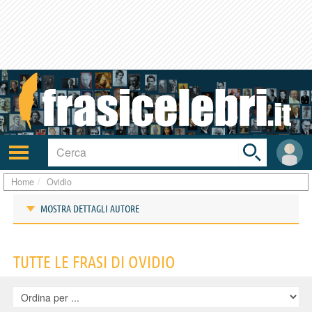
Toggle
search
bar
Attiva/disattiva
User
navigazione
area
Home
Ovidio
MOSTRA DETTAGLI AUTORE
Frasi di Ovidio
TUTTE LE FRASI DI OVIDIO