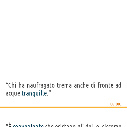
“Chi ha naufragato trema anche di fronte ad
acque
tranquille
.”
OVIDIO
“È
conveniente
che esistano gli dei, e, siccome