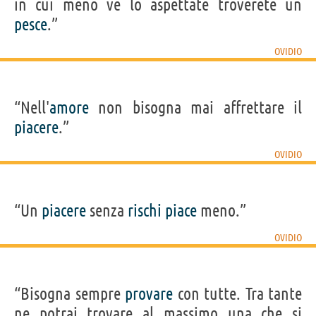
in cui meno ve lo aspettate troverete un
pesce
.”
OVIDIO
“Nell'
amore
non bisogna mai affrettare il
piacere
.”
OVIDIO
“Un
piacere
senza
rischi
piace
meno.”
OVIDIO
“Bisogna sempre
provare
con tutte. Tra tante
ne potrai trovare al massimo una che si