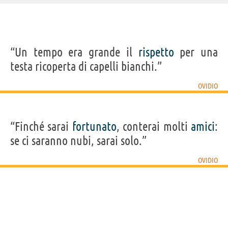
IDENTIKIT E DATI ANAGRAFICI
“Un tempo era grande il
rispetto
per una
Nome
Publio Ovidio
testa ricoperta di capelli bianchi.”
Cognome
Nasone
Pseudonimo
Ovidio
Nato
20 marzo 43 a.C. a Sulmona, AQ
OVIDIO
Morto
18 a Tomi (oggi Costanza)
Sesso
maschile
Nazionalità
latina
Professione
poeta
Segno zodiacale
Pesci
“Finché sarai
fortunato
, conterai molti
amici
:
se ci saranno nubi, sarai solo.”
Acquista libri di Ovidio su
OVIDIO
Frasi, citazioni e aforismi di Ovidio
132
IN ITALIANO
“Un piacere senza rischi piace meno.”