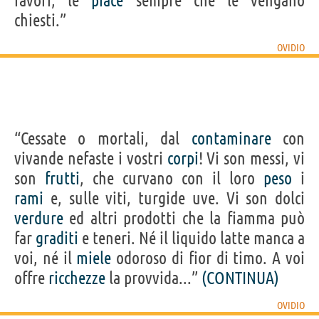
favori, le
piace
sempre che le vengano
chiesti.”
OVIDIO
“Cessate o mortali, dal
contaminare
con
vivande nefaste i vostri
corpi
! Vi son messi, vi
son
frutti
, che curvano con il loro
peso
i
rami
e, sulle viti, turgide uve. Vi son dolci
verdure
ed altri prodotti che la fiamma può
far
graditi
e teneri. Né il liquido latte manca a
voi, né il
miele
odoroso di fior di timo. A voi
offre
ricchezze
la provvida...”
(CONTINUA)
OVIDIO