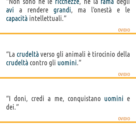
“Non sono né le
ricchezze
, né la
fama
degli
avi
a rendere
grandi
, ma l'onestà e le
capacità
intellettuali.”
OVIDIO
“La
crudeltà
verso gli animali è tirocinio della
crudeltà
contro gli
uomini
.”
OVIDIO
“I doni, credi a me, conquistano
uomini
e
dei.”
OVIDIO