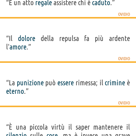
“È un atto
regale
assistere chi è
caduto
.”
OVIDIO
“Il
dolore
della repulsa fa più ardente
l'
amore
.”
OVIDIO
“La
punizione
può
essere
rimessa; il
crimine
è
eterno
.”
OVIDIO
“È una piccola virtù il saper mantenere il
silenzio
sulle
cose
, ma è invece una grave