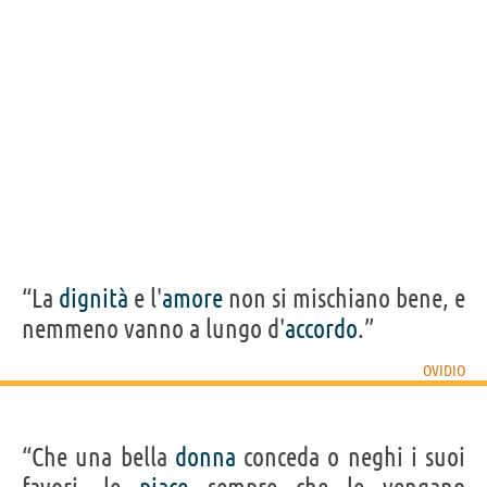
OVIDIO
Condividi
Tweet
Personaggi affini per
PROFESSIONE
CONTENUTI
“La
dignità
e l'
amore
non si mischiano bene, e
nemmeno vanno a lungo d'
accordo
.”
OVIDIO
“Che una bella
donna
conceda o neghi i suoi