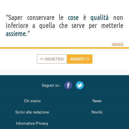
“Saper conservare le
cose
è
qualità
non
inferiore a quella che serve per metterle
assieme
.”
OVIDIO
‹‹
››
INDIETRO
AVANTI
Seguici su
Chi siamo
News
Scrivi alla redazione
Novità
Informativa Privacy