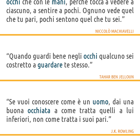
occhi
che con le
mani
, perché tocca a vedere a
ciascuno, a sentire a pochi. Ognuno vede quel
che tu pari, pochi sentono quel che tu sei.”
NICCOLÒ MACHIAVELLI
“Quando guardi bene negli
occhi
qualcuno sei
costretto a
guardare
te stesso.”
TAHAR BEN JELLOUN
“Se vuoi conoscere come è un
uomo
, dai una
buona
occhiata
a come tratta quelli a lui
inferiori, non come tratta i suoi pari.”
J.K. ROWLING