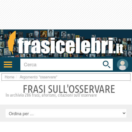
Toggle
search
bar
Attiva/disattiva
User
navigazione
area
Home
Argomento "osservare"
FRASI SULL'OSSERVARE
In archivio 286 frasi, aforismi, citazioni sull'osservare