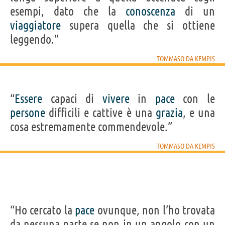
esempi, dato che la
conoscenza
di un
viaggiatore
supera quella che si ottiene
leggendo.”
TOMMASO DA KEMPIS
“
Essere
capaci di
vivere
in
pace
con le
persone
difficili e cattive è una
grazia
, e una
cosa estremamente commendevole.”
TOMMASO DA KEMPIS
“Ho cercato la
pace
ovunque, non l’ho trovata
da nessuna parte se non in un angolo con un