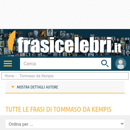
Toggle
search
bar
Attiva/disattiva
User
navigazione
area
Home
Tommaso da Kempis
MOSTRA DETTAGLI AUTORE
Frasi di Tommaso da Kempis
TUTTE LE FRASI DI TOMMASO DA KEMPIS