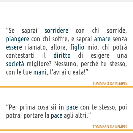
IDENTIKIT E DATI ANAGRAFICI
“Se saprai
sorridere
con chi sorride,
Nome
Thomas
piangere
con chi soffre, e saprai
amare
senza
Cognome
Haemerkken
Pseudonimo
Tommaso da Kempis
essere
riamato, allora,
figlio
mio, chi potrà
Nato
1379 a Kempen
Morto
25 luglio 1471 a Zwolle
contestarti il
diritto
di esigere una
Sesso
maschile
Nazionalità
tedesca
società
migliore? Nessuno, perché tu stesso,
Professione
monaco
con le tue
mani
, l'avrai creata!”
Frasi, citazioni e aforismi di Tommaso da Kempis
TOMMASO DA KEMPIS
23
IN ITALIANO
“Per prima cosa sii in
pace
con te stesso, poi
“Nessuno sostiene una lotta più dura di colui che
potrai portare la
pace
agli altri.”
cerca di vincere se stesso.”
TOMMASO DA KEMPIS
TOMMASO DA KEMPIS