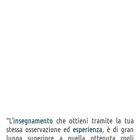
Condividi
Tweet
Personaggi affini per
PROFESSIONE
CONTENUTI
“L'
insegnamento
che ottieni tramite la tua
stessa osservazione ed
esperienza
, è di gran
lunga superiore a quella ottenuta cogli