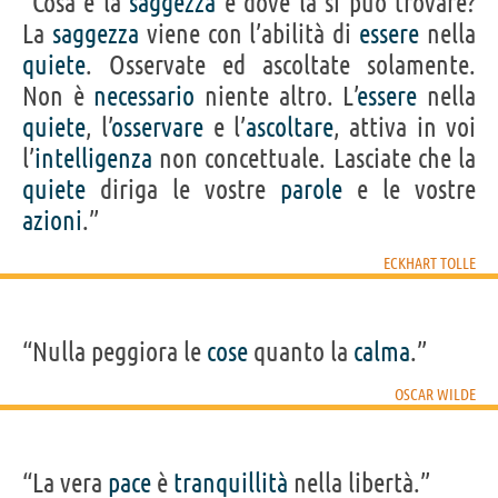
“Cosa è la
saggezza
e dove la si può trovare?
La
saggezza
viene con l’abilità di
essere
nella
quiete
. Osservate ed ascoltate solamente.
Non è
necessario
niente altro. L’
essere
nella
quiete
, l’
osservare
e l’
ascoltare
, attiva in voi
l’
intelligenza
non concettuale. Lasciate che la
quiete
diriga le vostre
parole
e le vostre
azioni
.”
ECKHART TOLLE
“Nulla peggiora le
cose
quanto la
calma
.”
OSCAR WILDE
“La vera
pace
è
tranquillità
nella libertà.”