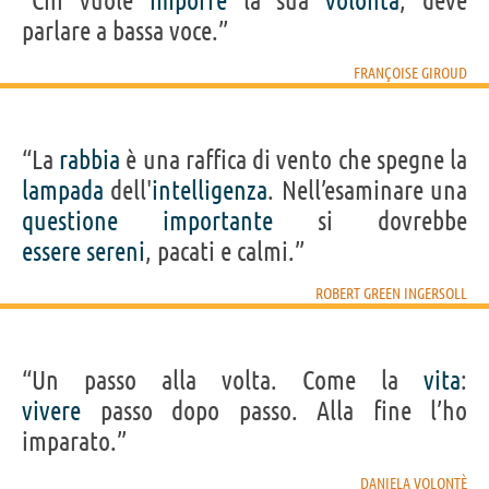
“Chi vuole
imporre
la sua
volontà
, deve
parlare a bassa voce.”
FRANÇOISE GIROUD
“La
rabbia
è una raffica di vento che spegne la
lampada
dell'
intelligenza
. Nell’esaminare una
questione
importante
si dovrebbe
essere
sereni
, pacati e calmi.”
ROBERT GREEN INGERSOLL
“Un passo alla volta. Come la
vita
:
vivere
passo dopo passo. Alla fine l’ho
imparato.”
DANIELA VOLONTÈ