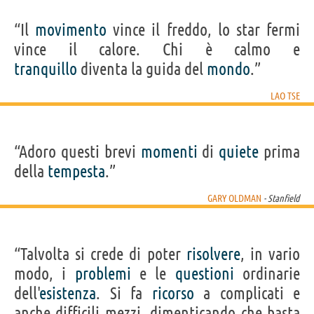
“Il
movimento
vince il freddo, lo star fermi
vince il calore. Chi è calmo e
tranquillo
diventa la guida del
mondo
.”
LAO TSE
“Adoro questi brevi
momenti
di
quiete
prima
della
tempesta
.”
GARY OLDMAN
- Stanfield
“Talvolta si crede di poter
risolvere
, in vario
modo, i
problemi
e le
questioni
ordinarie
dell'
esistenza
. Si fa
ricorso
a complicati e
anche difficili mezzi, dimenticando che basta