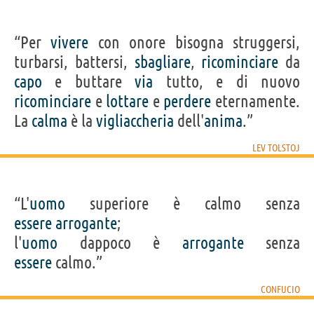
“Per
vivere
con onore bisogna struggersi,
turbarsi, battersi,
sbagliare
,
ricominciare
da
capo
e buttare
via
tutto, e di nuovo
ricominciare
e
lottare
e
perdere
eternamente.
La
calma
è la
vigliaccheria
dell'
anima
.”
LEV TOLSTOJ
“L'
uomo
superiore è calmo senza
essere
arrogante
;
l'
uomo
dappoco è
arrogante
senza
essere
calmo.”
CONFUCIO