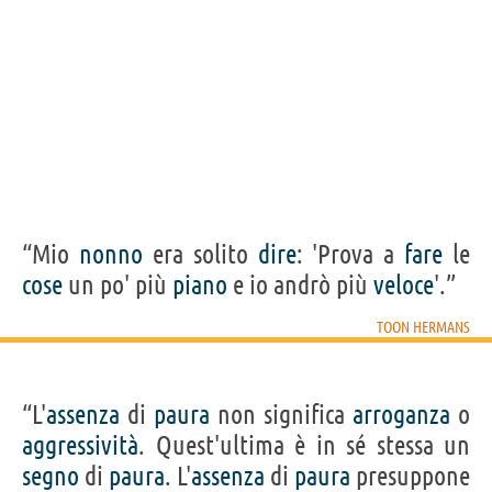
“Mio
nonno
era solito
dire
: 'Prova a
fare
le
cose
un po' più
piano
e io andrò più
veloce
'.”
TOON HERMANS
“L'
assenza
di
paura
non significa
arroganza
o
aggressività
. Quest'ultima è in sé stessa un
segno
di
paura
. L'
assenza
di
paura
presuppone