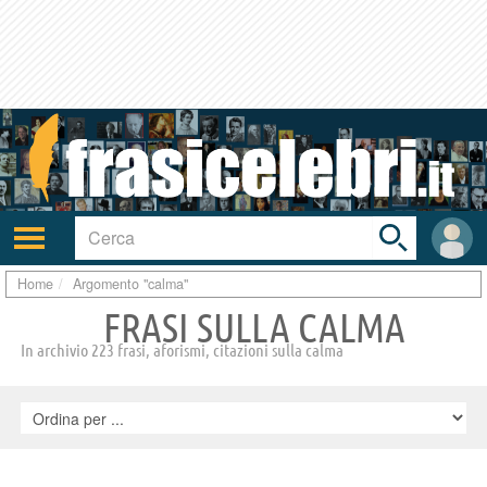
Toggle
search
bar
Attiva/disattiva
User
navigazione
area
Home
Argomento "calma"
FRASI SULLA CALMA
In archivio 223 frasi, aforismi, citazioni sulla calma