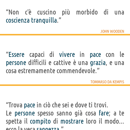
“Non c'è cuscino più morbido di una
coscienza
tranquilla
.”
JOHN WOODEN
“
Essere
capaci di
vivere
in
pace
con le
persone
difficili e cattive è una
grazia
, e una
cosa estremamente commendevole.”
TOMMASO DA KEMPIS
“Trova
pace
in ciò che sei e dove ti trovi.
Le
persone
spesso sanno già cosa
fare
; a te
spetta il
compito
di
mostrare
loro il modo...
ecco la vera
saggezza
.”