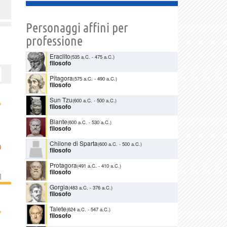
Personaggi affini per
professione
Eraclito
(535 a.C.
-
475 a.C.)
filosofo
Pitagora
(575 a.C.
-
490 a.C.)
filosofo
Sun Tzu
(600 a.C.
-
500 a.C.)
›
filosofo
Biante
(600 a.C.
-
530 a.C.)
filosofo
Chilone di Sparta
(600 a.C.
-
500 a.C.)
O
filosofo
Protagora
(491 a.C.
-
410 a.C.)
filosofo
]
Gorgia
(483 a.C.
-
376 a.C.)
filosofo
Talete
›
(624 a.C.
-
547 a.C.)
filosofo