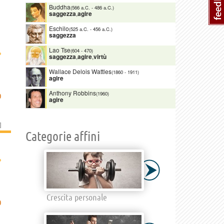
Buddha
(566 a.C.
-
486 a.C.)
saggezza
,
agire
Eschilo
(525 a.C.
-
456 a.C.)
saggezza
Lao Tse
›
(604
-
470)
saggezza
,
agire
,
virtù
Wallace Delois Wattles
(1860
-
1911)
agire
Anthony Robbins
(1960)
O
agire
]
Categorie affini
›
Crescita personale
O