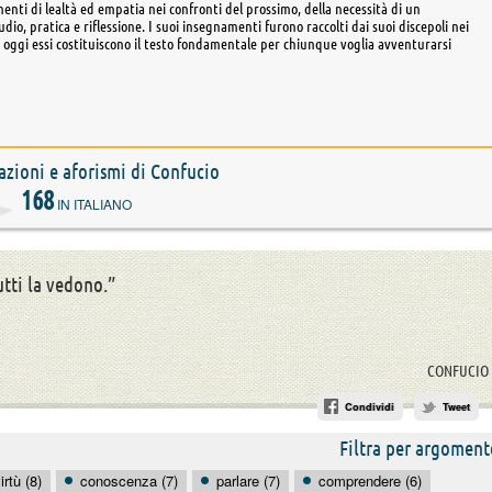
timenti di lealtà ed empatia nei confronti del prossimo, della necessità di un
o, pratica e riflessione. I suoi insegnamenti furono raccolti dai suoi discepoli nei
 oggi essi costituiscono il testo fondamentale per chiunque voglia avventurarsi
tazioni e aforismi di Confucio
168
IN ITALIANO
utti la vedono.”
CONFUCIO
Condividi
Tweet
Filtra per argoment
irtù (8)
conoscenza (7)
parlare (7)
comprendere (6)