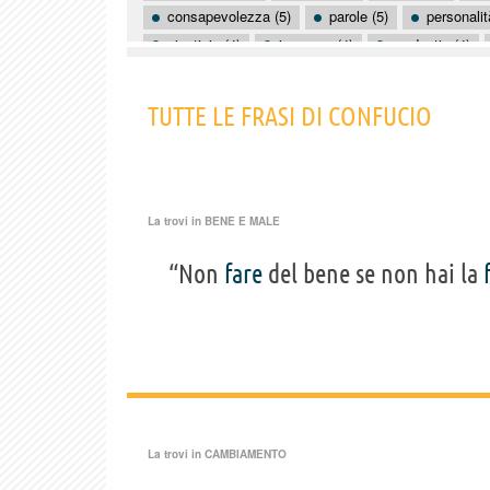
consapevolezza (5)
parole (5)
personalit
giustizia (4)
impegno (4)
modestia (4)
bene (3)
cambiamento (3)
difetti (3)
ignoranza (3)
imitare (3)
imparare (3)
TUTTE LE FRASI DI CONFUCIO
La trovi in
BENE E MALE
“Non
fare
del bene se non hai la
La trovi in
CAMBIAMENTO