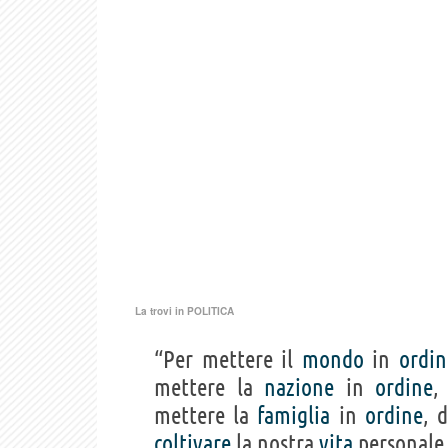
La trovi in
POLITICA
“Per mettere il
mondo
in
ordin
mettere la
nazione
in
ordine
,
mettere la
famiglia
in
ordine
, 
coltivare
la nostra
vita
personale,