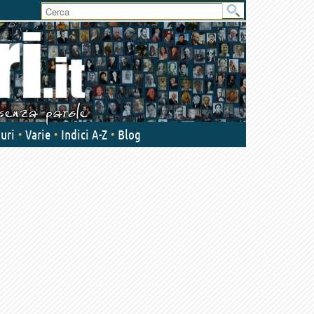
User
area
uri
Varie
Indici A-Z
Blog