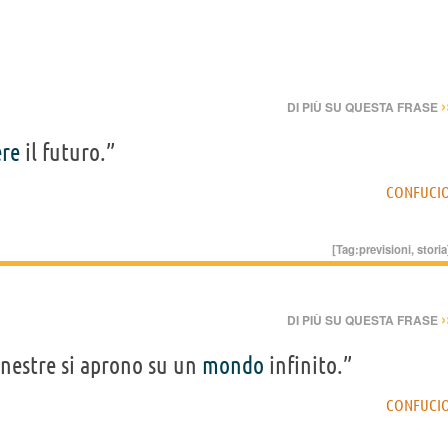
›
DI PIÙ SU QUESTA FRASE
ere
il futuro.”
CONFUCI
[Tag:
previsioni
,
storia
›
DI PIÙ SU QUESTA FRASE
inestre si aprono su un
mondo
infinito.”
CONFUCI