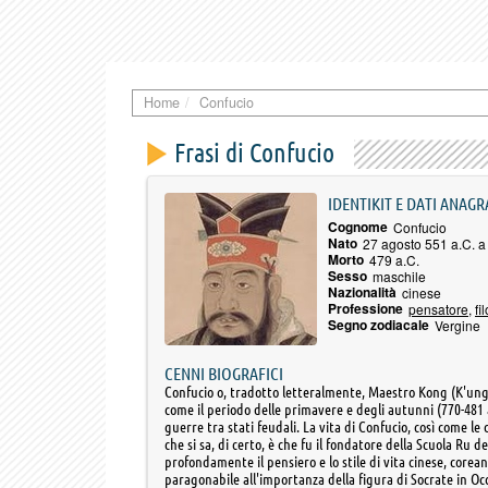
Home
Confucio
Frasi di Confucio
IDENTIKIT E DATI ANAGR
Cognome
Confucio
Nato
27 agosto 551 a.C. 
Morto
479 a.C.
Sesso
maschile
Nazionalità
cinese
Professione
pensatore
,
fi
Segno zodiacale
Vergine
CENNI BIOGRAFICI
Confucio o, tradotto letteralmente, Maestro Kong (K'ung -
come il periodo delle primavere e degli autunni (770-481 a
guerre tra stati feudali. La vita di Confucio, così come le
che si sa, di certo, è che fu il fondatore della Scuola Ru d
profondamente il pensiero e lo stile di vita cinese, core
paragonabile all'importanza della figura di Socrate in Occ