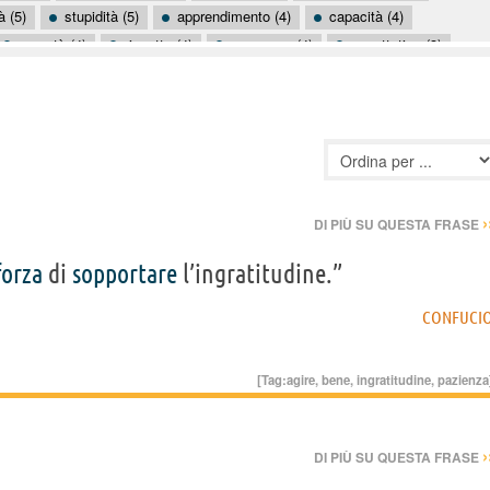
à (5)
stupidità (5)
apprendimento (4)
capacità (4)
povertà (4)
rispetto (4)
successo (4)
aspettative (3)
difficoltà (3)
eccesso (3)
educazione (3)
esperienza (3)
›
DI PIÙ SU QUESTA FRASE
forza
di
sopportare
l’ingratitudine.”
CONFUCI
[Tag:
agire
,
bene
,
ingratitudine
,
pazienza
›
DI PIÙ SU QUESTA FRASE