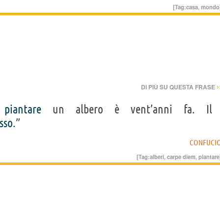
[Tag:
casa
,
mondo
›
DI PIÙ SU QUESTA FRASE
r
piantare
un albero è vent’anni fa. Il
sso
.”
CONFUCI
[Tag:
alberi
,
carpe diem
,
piantare