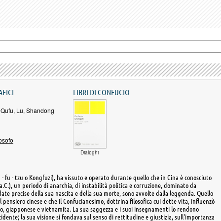
AFICI
LIBRI DI CONFUCIO
a Qufu, Lu, Shandong
losofo
Dialoghi
 fu - tzu o Kongfuzi), ha vissuto e operato durante quello che in Cina è conosciuto
.C.), un periodo di anarchia, di instabilità politica e corruzione, dominato da
 date precise della sua nascita e della sua morte, sono avvolte dalla leggenda. Quello
el pensiero cinese e che il Confucianesimo, dottrina filosofica cui dette vita, influenzò
ano, giapponese e vietnamita. La sua saggezza e i suoi insegnamenti lo rendono
idente; la sua visione si fondava sul senso di rettitudine e giustizia, sull'importanza