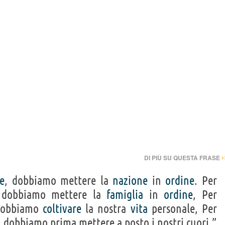
›
DI PIÙ SU QUESTA FRASE
e
, dobbiamo mettere la
nazione
in
ordine
. Per
 dobbiamo mettere la
famiglia
in
ordine
, Per
dobbiamo
coltivare
la nostra
vita
personale, Per
 dobbiamo prima mettere a posto i nostri cuori.”