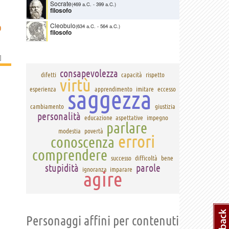
Socrate
(469 a.C.
-
399 a.C.)
filosofo
Cleobulo
(634 a.C.
-
564 a.C.)
O
filosofo
]
consapevolezza
difetti
capacità
rispetto
virtù
saggezza
esperienza
apprendimento
imitare
eccesso
cambiamento
giustizia
personalità
educazione
aspettative
impegno
parlare
modestia
povertà
errori
conoscenza
comprendere
successo
difficoltà
bene
stupidità
parole
ignoranza
imparare
agire
Personaggi affini per contenuti