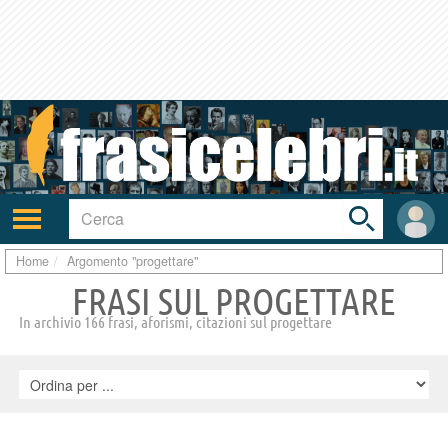
Toggle
search
bar
Attiva/disattiva
User
navigazione
area
Home
Argomento "progettare"
FRASI SUL PROGETTARE
In archivio 166 frasi, aforismi, citazioni sul progettare