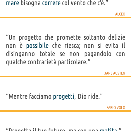
mare
bisogna
correre
col vento che c'è.”
ALCEO
“Un progetto che promette soltanto delizie
non è
possibile
che riesca; non si evita il
disinganno totale se non pagandolo con
qualche contrarietà particolare.”
JANE AUSTEN
“Mentre facciamo
progetti
, Dio ride.”
FABIO VOLO
“Progetta il tuo futuro, ma con una
matita
.”