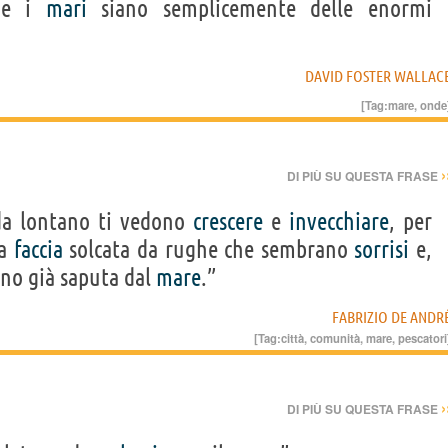
e i
mari
siano semplicemente delle enormi
DAVID FOSTER WALLAC
[Tag:
mare
,
onde
›
DI PIÙ SU QUESTA FRASE
a lontano ti vedono
crescere
e
invecchiare
, per
la
faccia
solcata da rughe che sembrano
sorrisi
e,
anno già saputa dal
mare
.”
FABRIZIO DE ANDR
[Tag:
città
,
comunità
,
mare
,
pescatori
›
DI PIÙ SU QUESTA FRASE