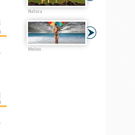
Natura
E
]
Meteo
›
É
]
›