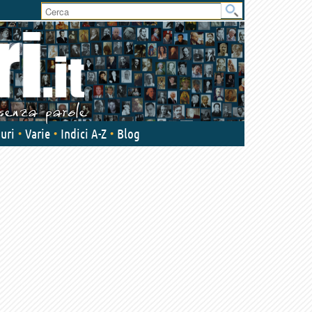
User
area
uri
Varie
Indici A-Z
Blog