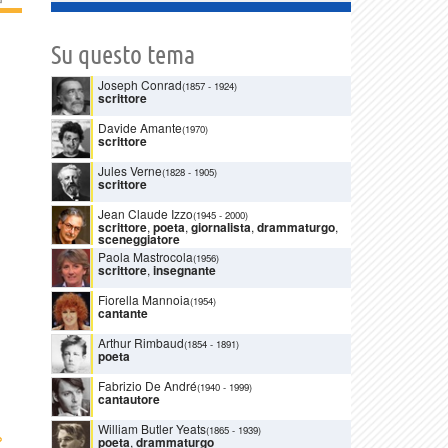
Su questo tema
Joseph Conrad
(1857
-
1924)
scrittore
Davide Amante
(1970)
scrittore
Jules Verne
(1828
-
1905)
scrittore
Jean Claude Izzo
(1945
-
2000)
scrittore
,
poeta
,
giornalista
,
drammaturgo
,
sceneggiatore
Paola Mastrocola
(1956)
scrittore
,
insegnante
Fiorella Mannoia
(1954)
cantante
Arthur Rimbaud
(1854
-
1891)
poeta
Fabrizio De André
(1940
-
1999)
cantautore
William Butler Yeats
(1865
-
1939)
›
poeta
,
drammaturgo