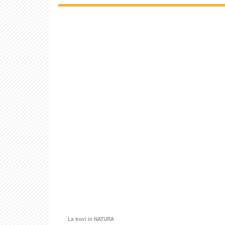
La trovi in
NATURA