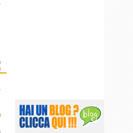
›
I
]
›
N
]