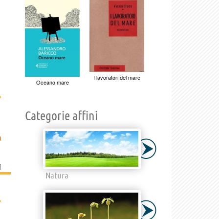
I lavoratori del mare
Oceano mare
›
Categorie affini
O
]
Natura
›