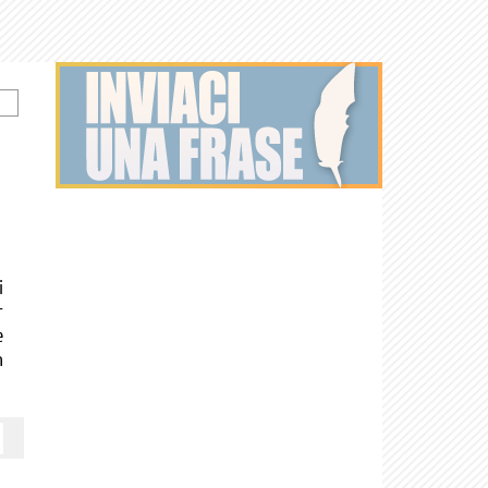
i
r
e
n