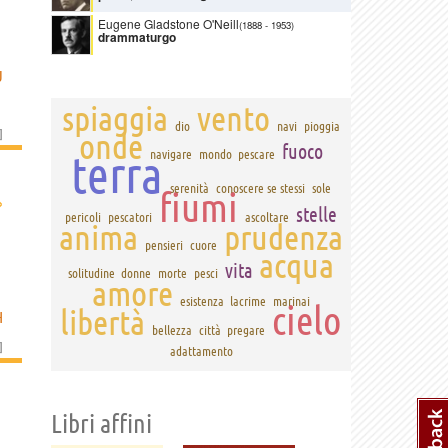
Eugene Gladstone O'Neill
(1888
-
1953)
drammaturgo
U
spiaggia
vento
dio
navi
pioggia
]
onde
fuoco
terra
navigare
mondo
pescare
serenità
conoscere se stessi
sole
fiumi
›
stelle
pericoli
pescatori
ascoltare
anima
prudenza
pensieri
cuore
acqua
vita
solitudine
donne
morte
pesci
amore
esistenza
lacrime
marinai
cielo
libertà
H
bellezza
città
pregare
]
adattamento
Libri affini