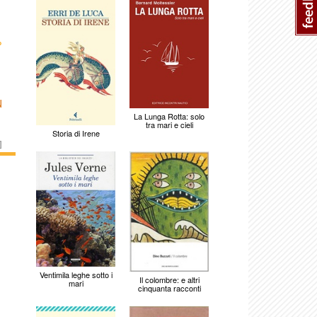
›
N
La Lunga Rotta: solo
tra mari e cieli
Storia di Irene
]
Ventimila leghe sotto i
Il colombre: e altri
mari
cinquanta racconti