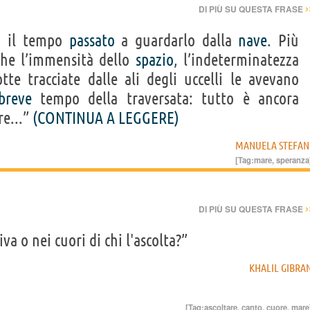
›
DI PIÙ SU QUESTA FRASE
E il tempo
passato
a guardarlo dalla
nave
. Più
che l’immensità dello
spazio
, l’indeterminatezza
otte tracciate dalle ali degli uccelli le avevano
breve
tempo della traversata: tutto è ancora
e...”
(CONTINUA A LEGGERE)
MANUELA STEFAN
[Tag:
mare
,
speranza
›
DI PIÙ SU QUESTA FRASE
va o nei cuori di chi l'ascolta?”
KHALIL GIBRA
[Tag:
ascoltare
,
canto
,
cuore
,
mare