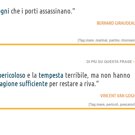
ogni
che i porti assassinano.”
BERNARD GIRAUDEA
[Tag:
mare
,
marinai
,
partire
,
ritornare
›
DI PIÙ SU QUESTA FRASE
pericoloso
e la
tempesta
terribile, ma non hanno
ragione
sufficiente
per restare a riva.”
VINCENT VAN GOG
[Tag:
mare
,
pericoli
,
pescatori