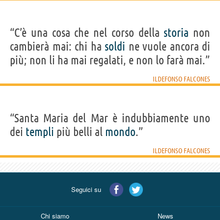
“C’è una cosa che nel corso della
storia
non
cambierà mai: chi ha
soldi
ne vuole ancora di
più; non li ha mai regalati, e non lo farà mai.”
ILDEFONSO FALCONES
“Santa Maria del Mar è indubbiamente uno
dei
templi
più belli al
mondo
.”
ILDEFONSO FALCONES
Seguici su
Chi siamo
News