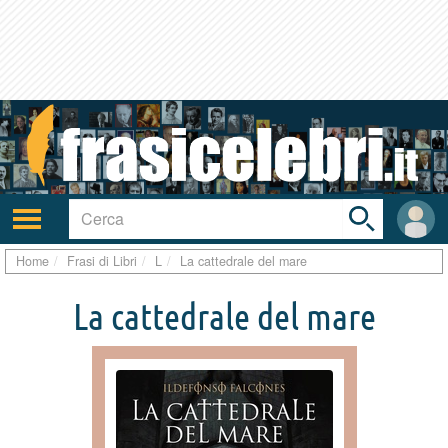
Toggle
search
bar
Attiva/disattiva
User
navigazione
area
Home
Frasi di Libri
L
La cattedrale del mare
La cattedrale del mare