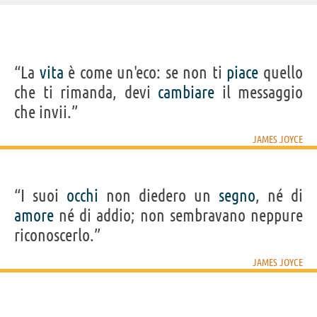
IDENTIKIT E DATI ANAGRAFICI
“La
vita
è come un'eco: se non ti
piace
quello
Nome
James
che ti rimanda, devi
cambiare
il messaggio
Cognome
Joyce
Nato
2 febbraio 1882 a Dublino
che invii.”
Morto
13 gennaio 1941 a Zurigo
Sesso
maschile
Nazionalità
irlandese
JAMES JOYCE
Professione
poeta
,
scrittore
Segno zodiacale
Acquario
LIBRI DI JAMES JOYCE
“I suoi
occhi
non diedero un
segno
, né di
amore
né di addio; non sembravano neppure
riconoscerlo.”
JAMES JOYCE
Ulisse
Ritratto
Gente di Dublino
dell'artista...