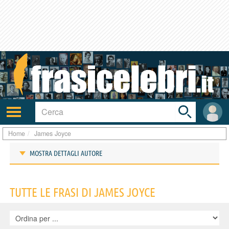
Toggle
search
bar
Attiva/disattiva
User
navigazione
area
Home
James Joyce
MOSTRA DETTAGLI AUTORE
Frasi di James Joyce
TUTTE LE FRASI DI JAMES JOYCE