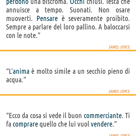
perdono
una biscroma.
Occhi
chiusi. Testa che
annuisce a tempo. Suonati. Non osare
muoverti.
Pensare
è severamente proibito.
Sempre a parlare del loro pallino. A baloccarsi
con le note.”
JAMES JOYCE
“L'
anima
è molto simile a un secchio pieno di
acqua.”
JAMES JOYCE
“Ecco da cosa si vede il buon
commerciante
. Ti
fa
comprare
quello che lui vuol
vendere
.”
JAMES JOYCE