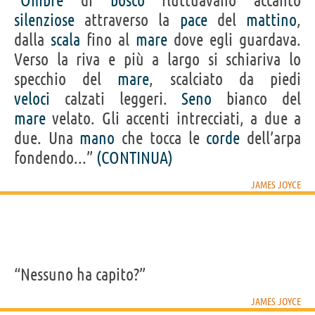
“
Ombre
di
bosco
fluttuavano accanto
silenziose
attraverso la
pace
del
mattino
,
dalla
scala
fino al
mare
dove egli guardava.
Personaggi affini per
PROFESSIONE
CONTENUTI
Verso la riva e più a largo si schiariva lo
specchio del
mare
, scalciato da piedi
veloci
calzati leggeri.
Seno
bianco del
mare
velato. Gli accenti intrecciati, a due a
due. Una
mano
che tocca le
corde
dell’arpa
fondendo...”
(CONTINUA)
JAMES JOYCE
“Nessuno ha capito?”
JAMES JOYCE