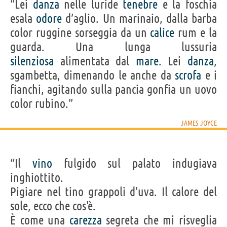
“Lei
danza
nelle luride
tenebre
e la foschia
esala
odore
d’aglio. Un marinaio, dalla barba
color ruggine sorseggia da un
calice
rum e la
guarda. Una lunga lussuria
silenziosa
alimentata dal
mare
. Lei
danza
,
sgambetta, dimenando le anche da
scrofa
e i
fianchi, agitando sulla pancia gonfia un uovo
color rubino.”
JAMES JOYCE
“Il
vino
fulgido sul palato indugiava
inghiottito.
Pigiare nel tino grappoli d’uva. Il calore del
sole, ecco che cos'è.
È come una
carezza
segreta che mi risveglia