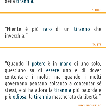
della
tirannia
.”
ESCHILO
“Niente è più
raro
di un
tiranno
che
invecchia.”
TALETE
“Quando il
potere
è in
mano
di uno solo,
quest'uno sa di
essere
uno e di dover
contentare i molti; ma quando i molti
governano pensano soltanto a contentar sé
stessi, e si ha allora la
tirannia
più balorda e
più
odiosa
: la
tirannia
mascherata da libertà.”
LUIGI PIRANDELLO