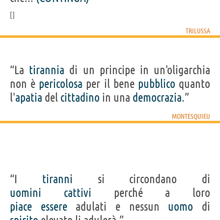
TRILUSSA
“La
tirannia
di un principe in un'oligarchia
non è
pericolosa
per il bene
pubblico
quanto
l'
apatia
del
cittadino
in una
democrazia
.”
MONTESQUIEU
“I
tiranni
si circondano di
uomini
cattivi
perché a loro
piace
essere
adulati e nessun
uomo
di