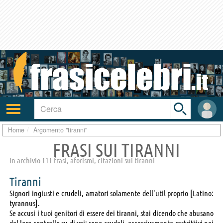
Toggle
search
bar
Attiva/disattiva
User
navigazione
area
Home
Argomento "tiranni"
FRASI SUI TIRANNI
In archivio 111 frasi, aforismi, citazioni sui tiranni
Tiranni
Signori ingiusti e crudeli, amatori solamente dell'util proprio [Latino:
tyrannus].
Se accusi i tuoi genitori di essere dei tiranni, stai dicendo che abusano
del loro controllo su di voi: sono crudeli, eccessivamente restrittivi nei