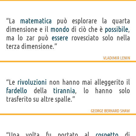
“La
matematica
può esplorare la quarta
dimensione e il
mondo
di ciò che è
possibile
,
ma lo zar può
essere
rovesciato solo nella
terza dimensione.”
VLADIMIR LENIN
“Le
rivoluzioni
non hanno mai alleggerito il
fardello
della
tirannia
, lo hanno solo
trasferito su altre spalle.”
GEORGE BERNARD SHAW
“Una volta fu portato al
cospetto
di