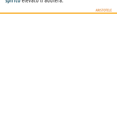
spirito
elevato li adulerà.”
ARISTOTELE