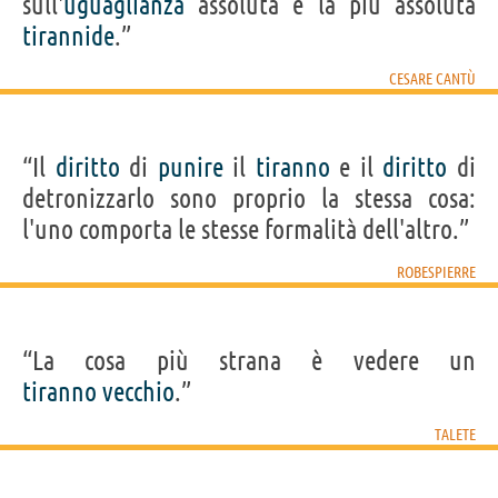
sull'
uguaglianza
assoluta è la più assoluta
tirannide
.”
CESARE CANTÙ
“Il
diritto
di
punire
il
tiranno
e il
diritto
di
detronizzarlo sono proprio la stessa cosa:
l'uno comporta le stesse formalità dell'altro.”
ROBESPIERRE
“La cosa più strana è vedere un
tiranno
vecchio
.”
TALETE