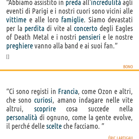
“Abbiamo assistito in
preda
all'
incredulità
agli
eventi di Parigi e i nostri cuori sono vicini alle
vittime
e alle loro
famiglie
. Siamo devastati
per la
perdita
di vite al
concerto
degli Eagles
of Death Metal e i nostri
pensieri
e le nostre
preghiere
vanno alla band e ai suoi fan.”
BONO
“Ci sono registi in
Francia
, come Ozon e altri,
che sono
curiosi
, amano indagare nelle vite
altrui,
scoprire
cosa succede nella
personalità
di ognuno, come la gente evolve,
il perché delle
scelte
che facciamo. ”
ÉRIC LARTIGAU