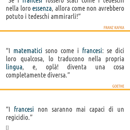
“Se i
francesi
fossero stati come i tedeschi
nella loro
essenza
, allora come non avrebbero
potuto i tedeschi ammirarli!”
FRANZ KAFKA
“I
matematici
sono come i
francesi
: se dici
loro qualcosa, lo traducono nella propria
lingua
, e, oplà! diventa una cosa
completamente diversa.”
GOETHE
“I
francesi
non saranno mai capaci di un
regicidio.”