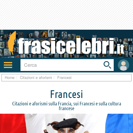
Toggle
search
bar
Attiva/disattiva
User
navigazione
area
Home
Citazioni e aforismi
Francesi
Francesi
Citazioni e aforismi sulla Francia, sui Francesi e sulla cultura
francese