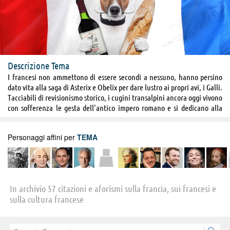
Descrizione Tema
I francesi non ammettono di essere secondi a nessuno, hanno persino
dato vita alla saga di Asterix e Obelix per dare lustro ai propri avi, i Galli.
Tacciabili di revisionismo storico, i cugini transalpini ancora oggi vivono
con sofferenza le gesta dell’antico impero romano e si dedicano alla
reinterpretazione dei fatti per risplendere della gloria che sanno di
meritare. Sarà con Lady Oscar che la Francia tutta sentirà che giustizia
Personaggi affini per
TEMA
è stata fatta e che è stato dato il giusto valore a Maria Antonietta, alla
presa della Bastiglia ed ai giardini di Versailles. Gli anni d’oro della
Rivoluzione francese sono gli unici che la Francia possa ostentare nel
confronto con le altre nazioni europee e le loro lotte intestine, poi con
Napoleone inizierà quel continuo tira e molla con l’Italia per il possesso
In archivio 57 citazioni e aforismi sulla francia, sui francesi e
della Gioconda e di altre opere effettivamente italiane esposte al
sulla cultura francese
Louvre. Inizia quindi nel tardo Ottocento quell’alterco ancora oggi in
corso tra francesi e resto del mondo per la supremazia in tutti i settori,
soprattutto per quanto riguarda formaggi, vini e moda. Non limitandosi