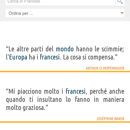
a sostenere che lo champagne è più buono dello spumante, il tipico
essere umano francese snob e saccente non parlerà altra lingua
all'infuori della sua, pur capendo benissimo che il povero turista ha
appena chiesto in un idioma diverso dal francese soltanto dove si trova
il bagno.
“Le altre parti del
mondo
hanno le scimmie;
l'
Europa
ha i
francesi
. La cosa si compensa.”
ARTHUR SCHOPENHAUER
“Mi piacciono molto i
francesi
, perché anche
quando ti insultano lo fanno in maniera
molto graziosa.”
JOSÉPHINE BAKER