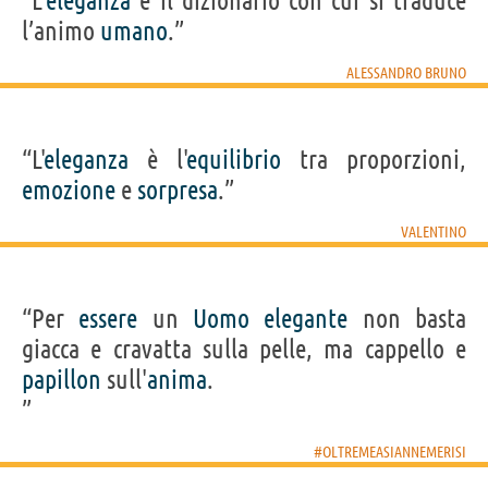
“L’
eleganza
è il dizionario con cui si traduce
l’animo
umano
.”
ALESSANDRO BRUNO
“L'
eleganza
è l'
equilibrio
tra proporzioni,
emozione
e
sorpresa
.”
VALENTINO
“Per
essere
un
Uomo
elegante
non basta
giacca e cravatta sulla pelle, ma cappello e
papillon
sull'
anima
.
”
#OLTREMEASIANNEMERISI