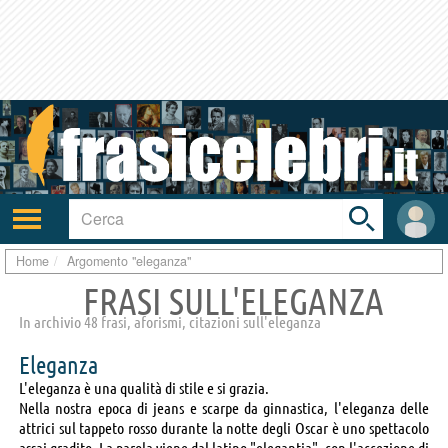
Toggle
search
bar
Attiva/disattiva
User
navigazione
area
Home
Argomento "eleganza"
FRASI SULL'ELEGANZA
In archivio 48 frasi, aforismi, citazioni sull'eleganza
Eleganza
L'eleganza è una qualità di stile e si grazia.
Nella nostra epoca di jeans e scarpe da ginnastica, l'eleganza delle
attrici sul tappeto rosso durante la notte degli Oscar è uno spettacolo
assai gradito. La parola viene dal latino "elegantia", con l'accezione di