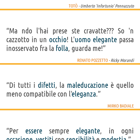
TOTÒ
- Umberto 'Infortunio' Pennazzuto
“Ma ndo l'hai prese ste cravatte??? So 'n
cazzotto in un
occhio
! L'
uomo
elegante
passa
inosservato fra la
folla
, guarda me!”
RENATO POZZETTO
- Ricky Morandi
“Di tutti i
difetti
, la
maleducazione
è quello
meno compatibile con l'
eleganza
.”
MIRKO BADIALE
“Per
essere
sempre
elegante
, in ogni
occasione
,
vestiti
con
sensibilità
e
modestia
.”