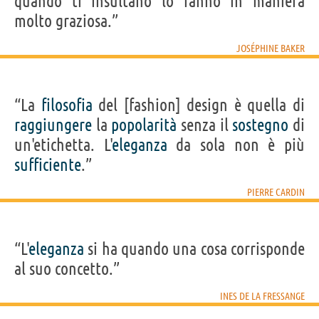
quando ti insultano lo fanno in maniera
molto graziosa.”
JOSÉPHINE BAKER
“La
filosofia
del [fashion] design è quella di
raggiungere
la
popolarità
senza il
sostegno
di
un'etichetta. L'
eleganza
da sola non è più
sufficiente
.”
PIERRE CARDIN
“L'
eleganza
si ha quando una cosa corrisponde
al suo concetto.”
INES DE LA FRESSANGE