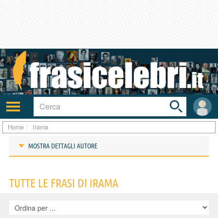
Toggle
search
bar
Attiva/disattiva
User
navigazione
area
Home
Irama
MOSTRA DETTAGLI AUTORE
Frasi di Irama
TUTTE LE FRASI DI IRAMA