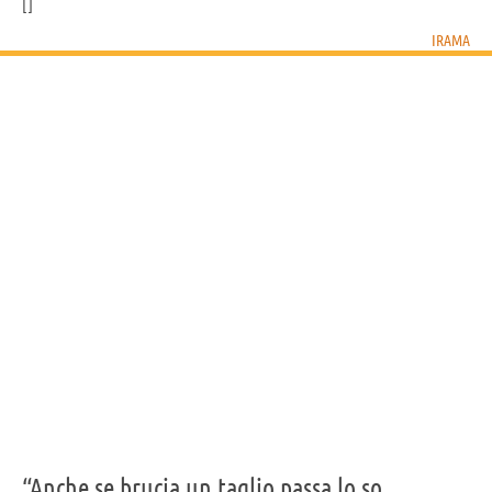
IRAMA
“Anche se brucia un taglio passa lo so