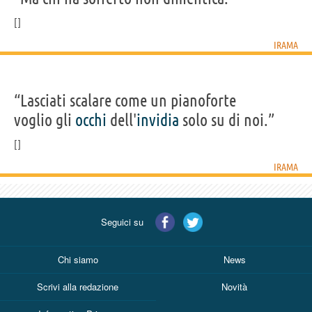
IRAMA
“Lasciati scalare come un pianoforte
voglio gli
occhi
dell'
invidia
solo su di noi.”
IRAMA
Seguici su
Chi siamo
News
Scrivi alla redazione
Novità