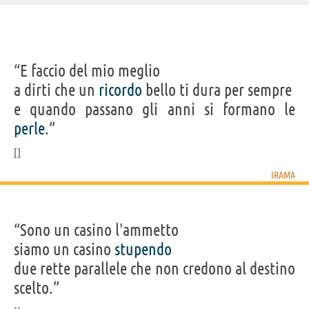
IDENTIKIT E DATI ANAGRAFICI
“E faccio del mio meglio
Nome
Filippo Maria
a dirti che un
ricordo
bello ti dura per sempre
Cognome
Fanti
Pseudonimo
Irama
e quando passano gli anni si formano le
Nato
20 dicembre 1995
Sesso
maschile
perle
.”
Nazionalità
italiana
Professione
cantautore
Segno zodiacale
Sagittario
IRAMA
Frasi, citazioni e aforismi di Irama
7
IN ITALIANO
“Sono un casino l'ammetto
siamo un casino
stupendo
Personaggi affini per
PROFESSIONE
CONTENUTI
due rette parallele che non credono al destino
scelto.”