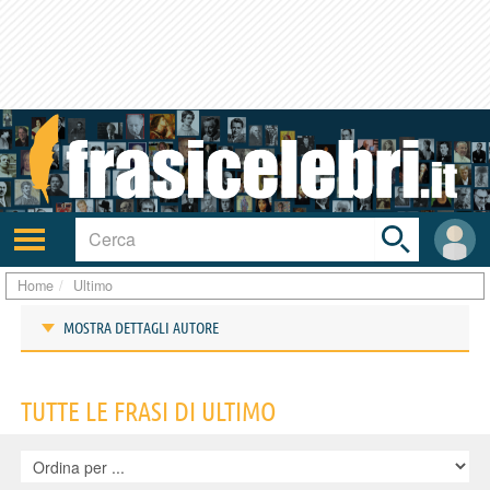
Toggle
search
bar
Attiva/disattiva
User
navigazione
area
Home
Ultimo
MOSTRA DETTAGLI AUTORE
Frasi di Ultimo
TUTTE LE FRASI DI ULTIMO