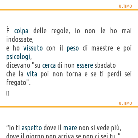
ULTIMO
È
colpa
delle regole, io non le ho mai
indossate,
e ho
vissuto
con il
peso
di maestre e poi
psicologi
,
dicevano "su
cerca
di non
essere
sbadato
che la
vita
poi non torna e se ti perdi sei
fregato".
ULTIMO
“Io ti
aspetto
dove il
mare
non si vede più,
dove il giorno non arriva se non ci sei tu.”