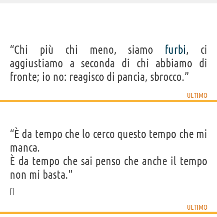
IDENTIKIT E DATI ANAGRAFICI
“Chi più chi meno, siamo
furbi
, ci
Nome
Niccolò
aggiustiamo a seconda di chi abbiamo di
Cognome
Moriconi
Pseudonimo
Ultimo
fronte; io no: reagisco di pancia, sbrocco.”
Nato
27 gennaio 1996
Sesso
maschile
Nazionalità
italiana
ULTIMO
Professione
cantautore
Segno zodiacale
Acquario
“È da tempo che lo cerco questo tempo che mi
Frasi, citazioni e aforismi di Ultimo
11
manca.
IN ITALIANO
È da tempo che sai penso che anche il tempo
non mi basta.”
Personaggi affini per
PROFESSIONE
CONTENUTI
ULTIMO