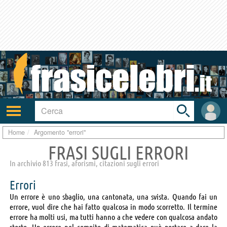
Toggle
search
bar
Attiva/disattiva
User
navigazione
area
Home
Argomento "errori"
FRASI SUGLI ERRORI
In archivio 813 frasi, aforismi, citazioni sugli errori
Errori
Un errore è uno sbaglio, una cantonata, una svista. Quando fai un
errore, vuol dire che hai fatto qualcosa in modo scorretto. Il termine
errore ha molti usi, ma tutti hanno a che vedere con qualcosa andato
storto. Un errore nel compito di matematica può portare a dare la