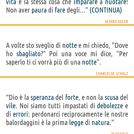
vita
è la stessa cosa che
imparare
a
nuotare
!
Non aver
paura
di
fare
degli...”
(CONTINUA)
ALFRED ADLER
A volte sto sveglio di
notte
e mi chiedo, "Dove
ho
sbagliato
?" Poi una voce mi dice, "Per
saperlo ti ci vorrà più di una
notte
".
CHARLES M. SCHULZ
“Dio è la
speranza
del
forte
, e non la
scusa
del
vile
. Noi siamo tutti impastati di
debolezze
e
di
errori
: perdonarci reciprocamente le nostre
balordaggini è la prima
legge
di
natura
.”
PLUTARCO