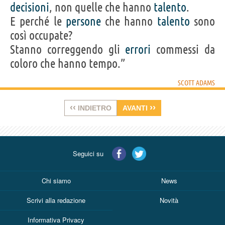
decisioni
, non quelle che hanno
talento
.
E perché le
persone
che hanno
talento
sono
così occupate?
Stanno correggendo gli
errori
commessi da
coloro che hanno tempo.”
SCOTT ADAMS
‹‹
››
INDIETRO
AVANTI
Seguici su
Chi siamo
News
Scrivi alla redazione
Novità
Informativa Privacy