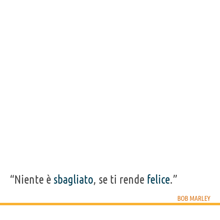
“Niente è
sbagliato
, se ti rende
felice
.”
BOB MARLEY