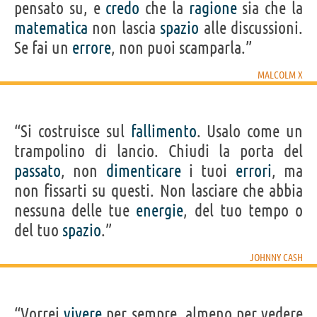
pensato su, e
credo
che la
ragione
sia che la
matematica
non lascia
spazio
alle discussioni.
Se fai un
errore
, non puoi scamparla.”
MALCOLM X
“Si costruisce sul
fallimento
. Usalo come un
trampolino di lancio. Chiudi la porta del
passato
, non
dimenticare
i tuoi
errori
, ma
non fissarti su questi. Non lasciare che abbia
nessuna delle tue
energie
, del tuo tempo o
del tuo
spazio
.”
JOHNNY CASH
“Vorrei
vivere
per sempre, almeno per vedere