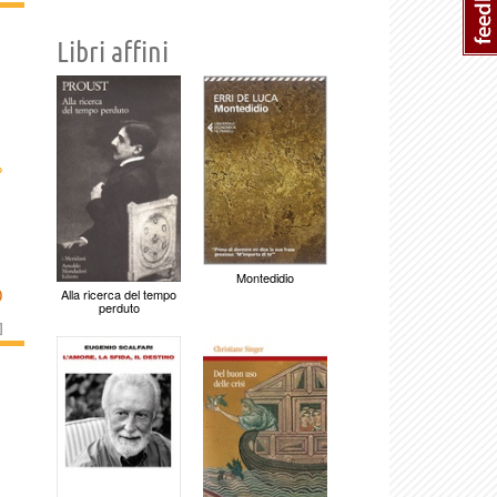
Libri affini
›
Montedidio
O
Alla ricerca del tempo
perduto
]