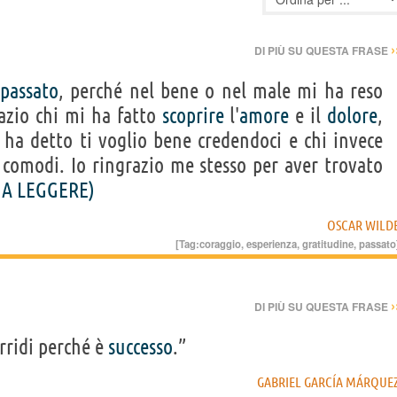
›
DI PIÙ SU QUESTA FRASE
passato
, perché nel bene o nel male mi ha reso
azio chi mi ha fatto
scoprire
l'
amore
e il
dolore
,
 ha detto ti voglio bene credendoci e chi invece
i comodi. Io ringrazio me stesso per aver trovato
 A LEGGERE)
OSCAR WILD
[Tag:
coraggio
,
esperienza
,
gratitudine
,
passato
›
DI PIÙ SU QUESTA FRASE
orridi perché è
successo
.”
GABRIEL GARCÍA MÁRQUE