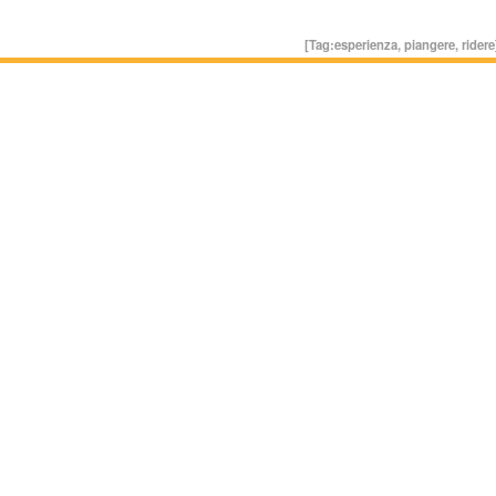
[Tag:
esperienza
,
piangere
,
ridere