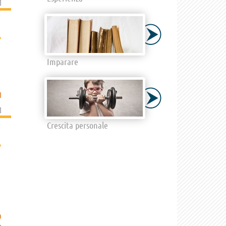
]
›
Imparare
I
]
Crescita personale
›
O