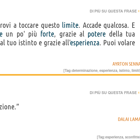
›
DI PIÙ SU QUESTA FRASE
provi a toccare questo
limite
. Accade qualcosa. E
e
un po' più
forte
, grazie al
potere
della tua
 al tuo istinto e grazie all'
esperienza
. Puoi volare
AYRTON SENN
[Tag:
determinazione
,
esperienza
,
istinto
,
limiti
›
DI PIÙ SU QUESTA FRASE
zione.”
DALAI LAM
[Tag:
esperienza
,
sconfitte