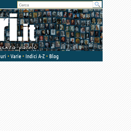
User
area
uri
Varie
Indici A-Z
Blog