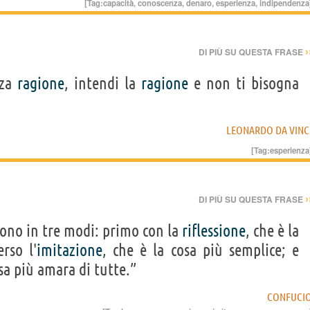
[Tag:
capacità
,
conoscenza
,
denaro
,
esperienza
,
indipendenza
›
DI PIÙ SU QUESTA FRASE
za
ragione
, intendi la
ragione
e non ti bisogna
LEONARDO DA VINC
[Tag:
esperienza
›
DI PIÙ SU QUESTA FRASE
ono in tre modi: primo con la
riflessione
, che è la
rso l'
imitazione
, che è la cosa più semplice; e
osa più amara di tutte.”
CONFUCI