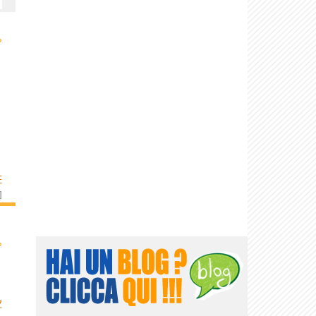
›
E
]
›
Z