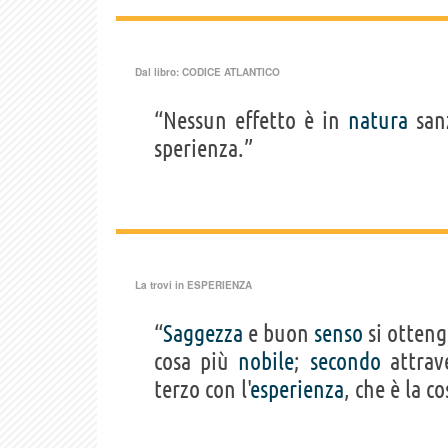
Dal libro:
CODICE ATLANTICO
“Nessun effetto è in
natura
san
sperienza.”
La trovi in
ESPERIENZA
“
Saggezza
e buon
senso
si otteng
cosa più
nobile
;
secondo
attrave
terzo con l'
esperienza
, che è la c