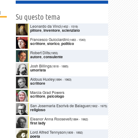
]
Su questo tema
Leonardo da Vinci
(1452
-
1519)
pittore
,
inventore
,
scienziato
Francesco Guicciardini
(1483
-
1540)
scrittore
,
storico
,
politico
Robert Dilts
(1955)
autore
,
consulente
Josh Billings
(1818
-
1885)
umorista
Aldous Huxley
(1894
-
1963)
scrittore
Marcia Grad Powers
scrittore
,
psicologo
San Josemaria Escrivà de Balaguer
(1902
-
1975)
religioso
Eleanor Anna Roosevelt
(1884
-
1962)
first lady
Lord Alfred Tennyson
(1809
-
1892)
poeta