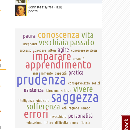
John Keats
(1795
-
1821)
›
poeta
conoscenza
vita
paura
vecchiaia
passato
insegnanti
agire
successo
sbagliare
attori
conoscere se stessi
imparare
A
umanità
apprendimento
]
pratica
prudenza
insegnamento
capacità
consapevolezza
realtà
›
vivere
esistenza
saggezza
istruzione
scienza
intelligenza
giudicare
sofferenza
età
ragione
tempo
errori
A
personalità
invecchiare
educazione
futuro
difficoltà
amore
fiducia
]