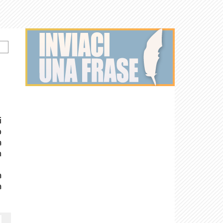
i
o
a
n
a
a