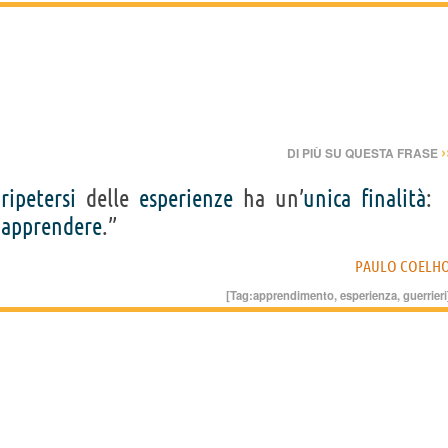
›
DI PIÙ SU QUESTA FRASE
l
ripetersi
delle
esperienze
ha un’
unica
finalità
:
e
apprendere
.”
PAULO COELH
[Tag:
apprendimento
,
esperienza
,
guerrieri