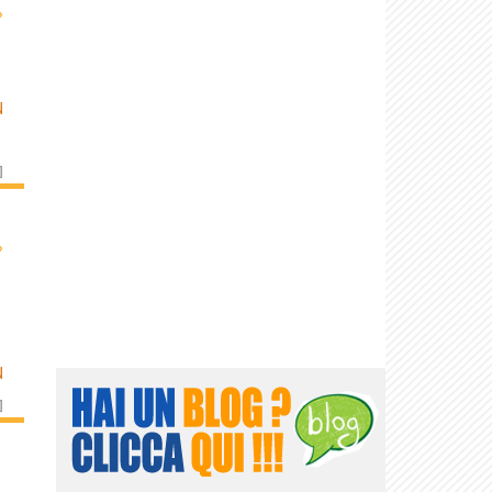
›
N
]
›
N
]