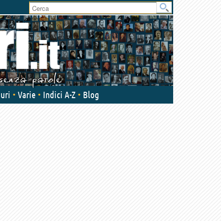
User
area
uri
Varie
Indici A-Z
Blog