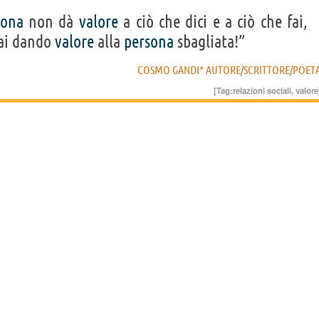
sona
non dà
valore
a ciò che dici e a ciò che fai,
tai dando
valore
alla
persona
sbagliata!”
COSMO GANDI* AUTORE/SCRITTORE/POET
[Tag:
relazioni sociali
,
valore