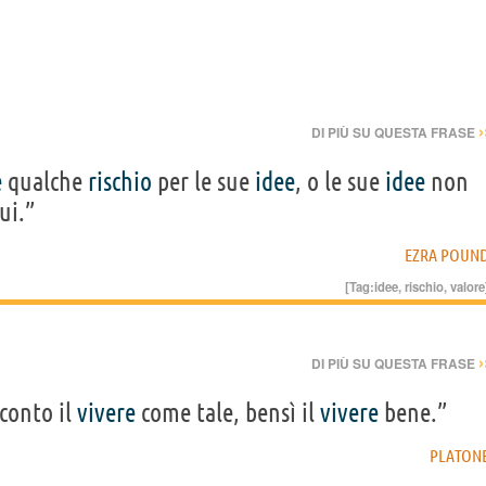
›
DI PIÙ SU QUESTA FRASE
e
qualche
rischio
per le sue
idee
, o le sue
idee
non
ui.”
EZRA POUN
[Tag:
idee
,
rischio
,
valore
›
DI PIÙ SU QUESTA FRASE
conto il
vivere
come tale, bensì il
vivere
bene.”
PLATON