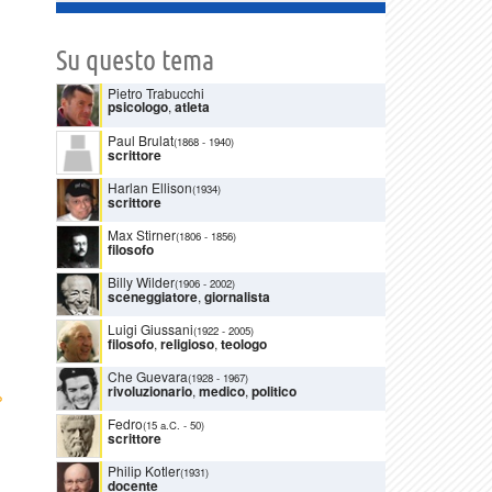
Su questo tema
Pietro Trabucchi
psicologo
,
atleta
Paul Brulat
(1868
-
1940)
scrittore
Harlan Ellison
(1934)
scrittore
Max Stirner
(1806
-
1856)
filosofo
Billy Wilder
(1906
-
2002)
sceneggiatore
,
giornalista
Luigi Giussani
(1922
-
2005)
filosofo
,
religioso
,
teologo
Che Guevara
(1928
-
1967)
rivoluzionario
,
medico
,
politico
›
Fedro
(15 a.C.
-
50)
scrittore
Philip Kotler
(1931)
docente