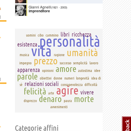
Gianni Agnelli
(1921
-
2003)
A
imprenditore
]
libri
ricchezza
personalità
uomini
cibo
cammino
›
esistenza
vita
umanità
musica
ragione
prezzo
impegno
successo
semplicità
lavoro
amore
apparenza
opinioni
autostima
idee
parole
obiettivi
donne
numeri
longevità
idea di
]
relazioni sociali
sè
consapevolezza
difficoltà
agire
felicità
vivere
arte
denaro
morte
disprezzo
paura
avvenimenti
›
Categorie affini