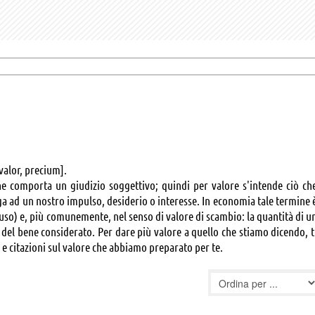
 valor, precium].
e comporta un giudizio soggettivo; quindi per valore s'intende ciò ch
ega ad un nostro impulso, desiderio o interesse. In economia tale termine 
 d'uso) e, più comunemente, nel senso di valore di scambio: la quantità di u
 del bene considerato. Per dare più valore a quello che stiamo dicendo, t
 e citazioni sul valore che abbiamo preparato per te.