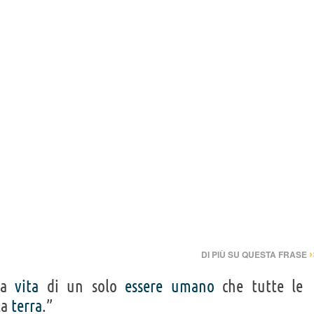
›
DI PIÙ SU QUESTA FRASE
 la
vita
di un solo
essere
umano
che tutte le
la
terra
.”