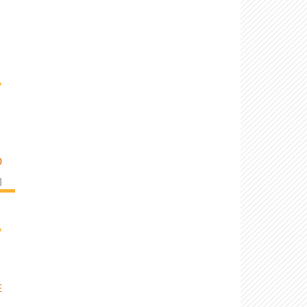
›
D
]
›
E