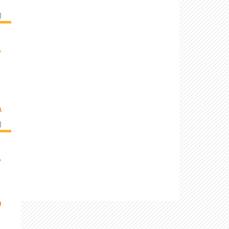
]
›
A
]
›
O