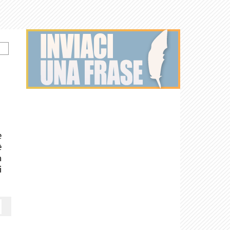
e
è
n
i