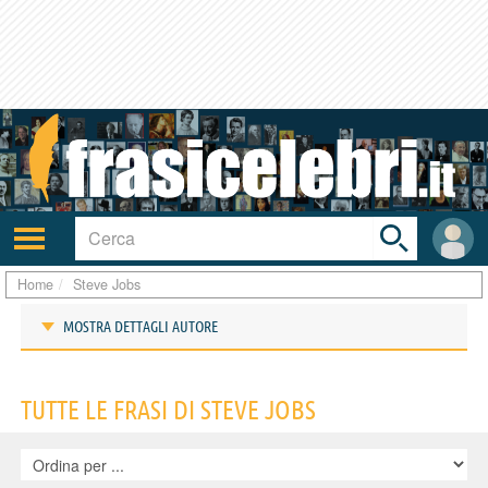
Toggle
search
bar
Attiva/disattiva
User
navigazione
area
Home
Steve Jobs
MOSTRA DETTAGLI AUTORE
Frasi di Steve Jobs
TUTTE LE FRASI DI STEVE JOBS