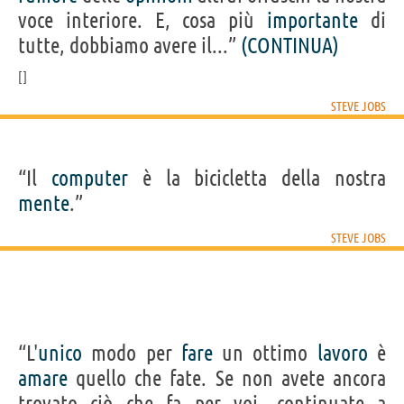
voce interiore. E, cosa più
importante
di
tutte, dobbiamo avere il...”
(CONTINUA)
STEVE JOBS
“Il
computer
è la bicicletta della nostra
mente
.”
STEVE JOBS
“L'
unico
modo per
fare
un ottimo
lavoro
è
amare
quello che fate. Se non avete ancora
trovato ciò che fa per voi, continuate a