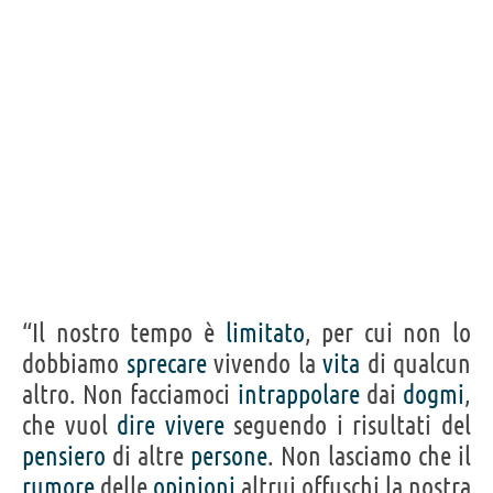
Frasi, citazioni e aforismi di Steve Jobs
27
IN ITALIANO
“È la capacità di innovare che distingue un leader
da un epigono.”
STEVE JOBS
Condividi
Tweet
Personaggi affini per
PROFESSIONE
CONTENUTI
“Il nostro tempo è
limitato
, per cui non lo
dobbiamo
sprecare
vivendo la
vita
di qualcun
altro. Non facciamoci
intrappolare
dai
dogmi
,
che vuol
dire
vivere
seguendo i risultati del
pensiero
di altre
persone
. Non lasciamo che il
rumore
delle
opinioni
altrui offuschi la nostra