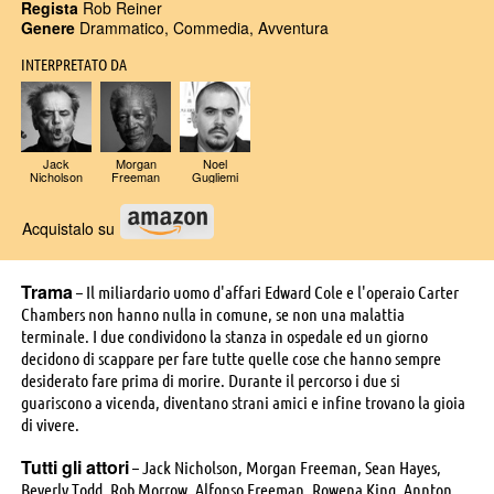
Regista
Rob Reiner
Genere
Drammatico, Commedia, Avventura
INTERPRETATO DA
Jack
Morgan
Noel
Nicholson
Freeman
Gugliemi
Acquistalo su
Trama
– Il miliardario uomo d'affari Edward Cole e l'operaio Carter
Chambers non hanno nulla in comune, se non una malattia
terminale. I due condividono la stanza in ospedale ed un giorno
decidono di scappare per fare tutte quelle cose che hanno sempre
desiderato fare prima di morire. Durante il percorso i due si
guariscono a vicenda, diventano strani amici e infine trovano la gioia
di vivere.
Tutti gli attori
– Jack Nicholson, Morgan Freeman, Sean Hayes,
Beverly Todd, Rob Morrow, Alfonso Freeman, Rowena King, Annton