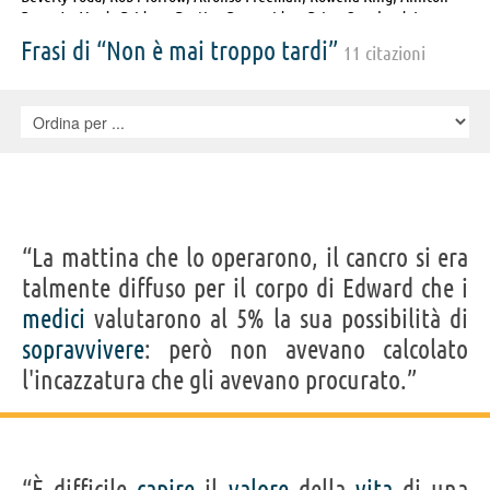
Berry Jr., Verda Bridges, Destiny Brownridge, Brian Copeland, Ian
Anthony Dale, Jennifer Defrancisco, Angela Gardner, Noel Gugliemi,
Frasi di “Non è mai troppo tardi”
11 citazioni
Jonathan Hernandez, Hugh B. Holub, Andrea Johnson, Dawn Lewis,
Jordan Lund, Richard McGonagle, Jonathan Mangum, Karen
Maruyama, Amber Mead, Nikki Novak, John O'Brien, Serena Reeder,
Christopher Stapleton, Taylor Ann Thompson, Alex Trebek, Roy
Vongtama, MaShae Alderman, Brent Battles, Lauren Cohn, Frank
Maharajh, Vin Scully, George F. Watson
“La mattina che lo operarono, il cancro si era
talmente diffuso per il corpo di Edward che i
medici
valutarono al 5% la sua possibilità di
sopravvivere
: però non avevano calcolato
l'incazzatura che gli avevano procurato.”
“È difficile
capire
il
valore
della
vita
di una