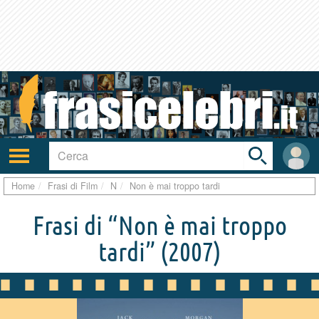
Toggle
search
bar
Attiva/disattiva
User
navigazione
area
Home
Frasi di Film
N
Non è mai troppo tardi
Frasi di “Non è mai troppo
tardi”
(2007)