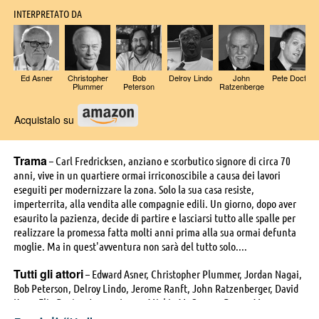
INTERPRETATO DA
Ed Asner
Christopher
Bob
Delroy Lindo
John
Pete Docter
Plummer
Peterson
Ratzenberge
r
Acquistalo su
Trama
– Carl Fredricksen, anziano e scorbutico signore di circa 70
anni, vive in un quartiere ormai irriconoscibile a causa dei lavori
eseguiti per modernizzare la zona. Solo la sua casa resiste,
imperterrita, alla vendita alle compagnie edili. Un giorno, dopo aver
esaurito la pazienza, decide di partire e lasciarsi tutto alle spalle per
realizzare la promessa fatta molti anni prima alla sua ormai defunta
moglie. Ma in quest'avventura non sarà del tutto solo....
Tutti gli attori
– Edward Asner, Christopher Plummer, Jordan Nagai,
Bob Peterson, Delroy Lindo, Jerome Ranft, John Ratzenberger, David
Kaye, Elie Docter, Jeremy Leary, Mickie McGowan, Danny Mann,
Donald Fullilove, Jess Harnell, Josh Cooley, Pete Docter, Mark