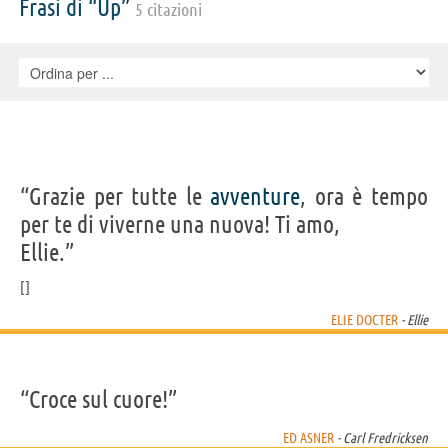
Frasi di “Up”
5 citazioni
Andrews, Bob Bergen, Brenda Chapman, Emma Coats, John Cygan,
Paul Eiding, Tony Fucile, Teresa Ganzel, Sherry Lynn, Laraine
Newman, Teddy Newton, Jeff Pidgeon, Valerie LaPointe, Jan Rabson,
Bob Scott, Sebastian Warholm
“Grazie per tutte le
avventure
, ora è tempo
per te di viverne una nuova! Ti amo,
Ellie.”
ELIE DOCTER
- Ellie
“Croce sul cuore!”
ED ASNER
- Carl Fredricksen