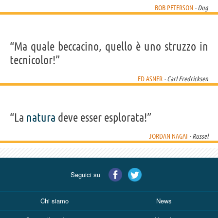
BOB PETERSON
- Dug
“Ma quale beccacino, quello è uno struzzo in
tecnicolor!”
ED ASNER
- Carl Fredricksen
“La
natura
deve esser esplorata!”
JORDAN NAGAI
- Russel
Seguici su
Chi siamo
News