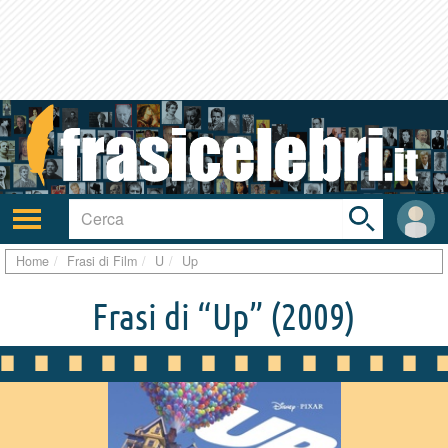
Toggle
search
bar
Attiva/disattiva
User
navigazione
area
Home
Frasi di Film
U
Up
Frasi di “Up”
(2009)