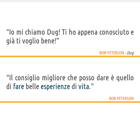
IDENTIKIT E DATI ANAGRAFICI
“Io mi chiamo Dug! Ti ho appena conosciuto e
Nome
Bob
già ti voglio bene!”
Cognome
Peterson
Nato
18 gennaio 1961
Sesso
maschile
BOB PETERSON
- Dug
Nazionalità
statunitense
Professione
animatore
,
sceneggiatore
,
regista
,
doppiatore
Segno zodiacale
Capricorno
FILM/CARTONI DI BOB PETERSON
“Il consiglio migliore che posso dare è quello
di
fare
belle
esperienze
di
vita
.”
BOB PETERSON
Cars 3
Alla ricerca di
Monsters
Toy Story 3
U
Dory
University