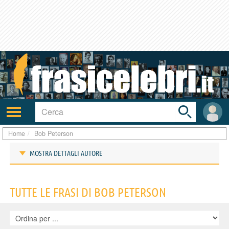
Toggle
search
bar
Attiva/disattiva
User
navigazione
area
Home
Bob Peterson
MOSTRA DETTAGLI AUTORE
Frasi di Bob Peterson
TUTTE LE FRASI DI BOB PETERSON