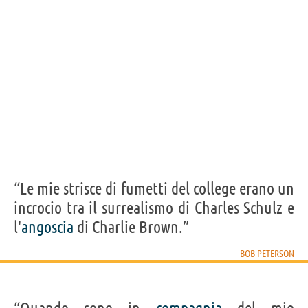
Acquista film/cartoni di Bob Peterson su
Frasi, citazioni e aforismi di Bob Peterson
4
IN ITALIANO
Personaggi affini per
CAST
GENERI
“Le mie strisce di fumetti del college erano un
incrocio tra il surrealismo di Charles Schulz e
l'
angoscia
di Charlie Brown.”
BOB PETERSON