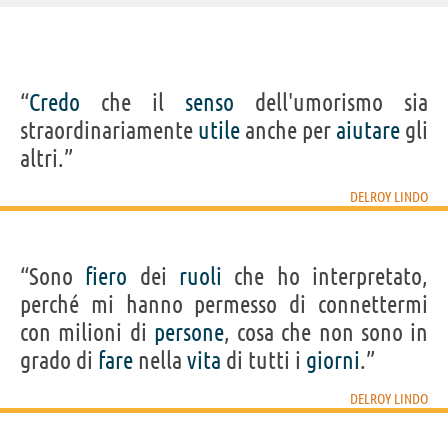
IDENTIKIT E DATI ANAGRAFICI
“
Credo
che il
senso
dell'umorismo sia
Nome
Delroy
straordinariamente
utile
anche per
aiutare
gli
Cognome
Lindo
Nato
18 novembre 1952
altri.”
Sesso
maschile
Nazionalità
statunitense
Professione
attore
DELROY LINDO
Segno zodiacale
Scorpione
FILM DI DELROY LINDO
“Sono
fiero
dei
ruoli
che ho interpretato,
perché mi hanno permesso di connettermi
con milioni di
persone
, cosa che non sono in
grado di
fare
nella
vita
di tutti i
giorni
.”
I peccatori
Da 5 Bloods -
Up
Il colpo
Fuori 
Come...
seco
DELROY LINDO
Acquista film con Delroy Lindo su