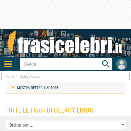
Toggle
search
bar
Attiva/disattiva
User
navigazione
area
Home
Delroy Lindo
MOSTRA DETTAGLI AUTORE
Frasi di Delroy Lindo
TUTTE LE FRASI DI DELROY LINDO