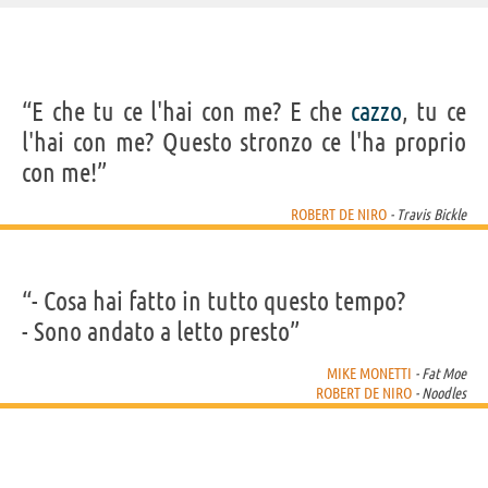
IDENTIKIT E DATI ANAGRAFICI
“E che tu ce l'hai con me? E che
cazzo
, tu ce
Nome
Robert
l'hai con me? Questo stronzo ce l'ha proprio
Cognome
De Niro
Nato
17 agosto 1943 a New York
con me!”
Sesso
maschile
Nazionalità
statunitense
Professione
regista
,
attore
,
produttore cinematografico
ROBERT DE NIRO
- Travis Bickle
Segno zodiacale
Leone
FILM/CARTONI DI ROBERT DE NIRO
“- Cosa hai fatto in tutto questo tempo?
- Sono andato a letto presto”
MIKE MONETTI
- Fat Moe
ROBERT DE NIRO
- Noodles
In viaggio con
Killers of the
Joker
The Irishman
Jo
mio figlio
Flower...