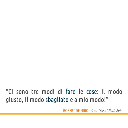
Acquista film/cartoni di Robert De Niro su
Frasi, citazioni e aforismi di Robert De Niro
86
IN ITALIANO
“Basta una birra a colazione e le ragnatele se ne
vanno, la voce ti si alza di due ottave e ti sorge un
bel sole dentro.”
ROBERT DE NIRO
Condividi
Tweet
“Ci sono tre modi di
fare
le
cose
: il modo
Personaggi affini per
CAST
GENERI
giusto, il modo
sbagliato
e a mio modo!”
ROBERT DE NIRO
- Sam "Asso" Rothstein