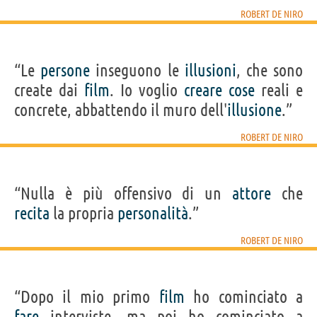
ROBERT DE NIRO
“Le
persone
inseguono le
illusioni
, che sono
create dai
film
. Io voglio
creare
cose
reali e
concrete, abbattendo il muro dell'
illusione
.”
ROBERT DE NIRO
“Nulla è più offensivo di un
attore
che
recita
la propria
personalità
.”
ROBERT DE NIRO
“Dopo il mio primo
film
ho cominciato a
fare
interviste, ma poi ho cominciato a