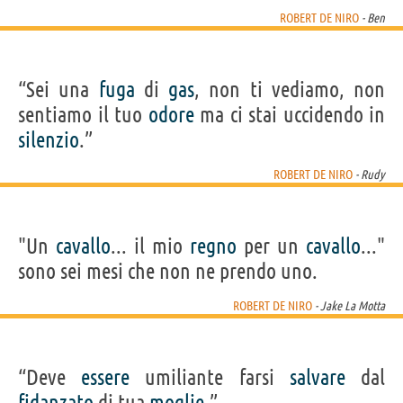
ROBERT DE NIRO
- Ben
“Sei una
fuga
di
gas
, non ti vediamo, non
sentiamo il tuo
odore
ma ci stai uccidendo in
silenzio
.”
ROBERT DE NIRO
- Rudy
"Un
cavallo
... il mio
regno
per un
cavallo
..."
sono sei mesi che non ne prendo uno.
ROBERT DE NIRO
- Jake La Motta
“Deve
essere
umiliante farsi
salvare
dal
fidanzato
di tua
moglie
.”