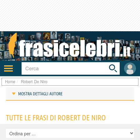
Toggle
search
bar
Attiva/disattiva
User
navigazione
area
Home
Robert De Niro
MOSTRA DETTAGLI AUTORE
Frasi di Robert De Niro
TUTTE LE FRASI DI ROBERT DE NIRO