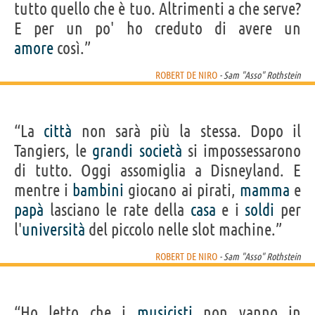
tutto quello che è tuo. Altrimenti a che serve?
E per un po' ho creduto di avere un
amore
così.”
ROBERT DE NIRO
- Sam "Asso" Rothstein
“La
città
non sarà più la stessa. Dopo il
Tangiers, le
grandi
società
si impossessarono
di tutto. Oggi assomiglia a Disneyland. E
mentre i
bambini
giocano ai pirati,
mamma
e
papà
lasciano le rate della
casa
e i
soldi
per
l'
università
del piccolo nelle slot machine.”
ROBERT DE NIRO
- Sam "Asso" Rothstein
“Ho letto che i
musicisti
non vanno in