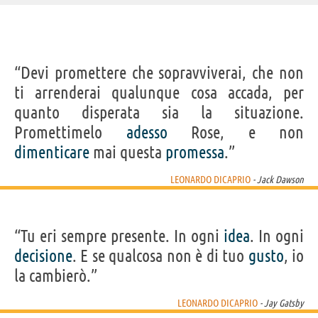
IDENTIKIT E DATI ANAGRAFICI
“Devi promettere che sopravviverai, che non
Nome
Leonardo
ti arrenderai qualunque cosa accada, per
Cognome
DiCaprio
Nato
11 novembre 1974 a Los Angeles
quanto disperata sia la situazione.
Sesso
maschile
Nazionalità
statunitense
Promettimelo
adesso
Rose, e non
Professione
attore
Segno zodiacale
Scorpione
dimenticare
mai questa
promessa
.”
FILM DI LEONARDO DICAPRIO
LEONARDO DICAPRIO
- Jack Dawson
“Tu eri sempre presente. In ogni
idea
. In ogni
decisione
. E se qualcosa non è di tuo
gusto
, io
la cambierò.”
Una battaglia
Killers of the
Don't Look Up
C'era una volta
Reven
dopo...
Flower...
a......
Redi
LEONARDO DICAPRIO
- Jay Gatsby