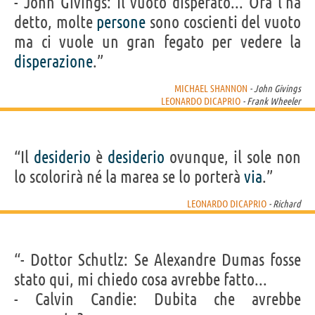
- John Givings: Il vuoto disperato... Ora l'ha
detto, molte
persone
sono coscienti del vuoto
ma ci vuole un gran fegato per vedere la
disperazione
.”
MICHAEL SHANNON
- John Givings
LEONARDO DICAPRIO
- Frank Wheeler
“Il
desiderio
è
desiderio
ovunque, il sole non
lo scolorirà né la marea se lo porterà
via
.”
LEONARDO DICAPRIO
- Richard
“- Dottor Schutlz: Se Alexandre Dumas fosse
stato qui, mi chiedo cosa avrebbe fatto...
- Calvin Candie: Dubita che avrebbe