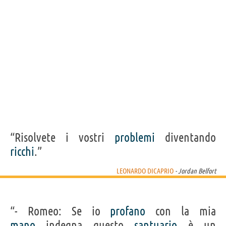
“Risolvete i vostri
problemi
diventando
ricchi
.”
LEONARDO DICAPRIO
- Jordan Belfort
“- Romeo: Se io
profano
con la mia
mano
indegna questo
santuario
è un