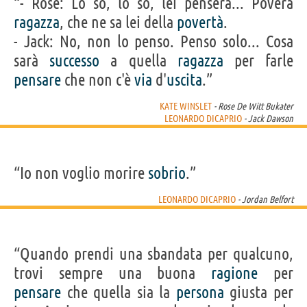
“- Rose: Lo so, lo so, lei penserà... Povera
ragazza
, che ne sa lei della
povertà
.
- Jack: No, non lo penso. Penso solo... Cosa
sarà
successo
a quella
ragazza
per farle
pensare
che non c'è
via
d'
uscita
.”
KATE WINSLET
- Rose De Witt Bukater
LEONARDO DICAPRIO
- Jack Dawson
“Io non voglio morire
sobrio
.”
LEONARDO DICAPRIO
- Jordan Belfort
“Quando prendi una sbandata per qualcuno,
trovi sempre una buona
ragione
per
pensare
che quella sia la
persona
giusta per