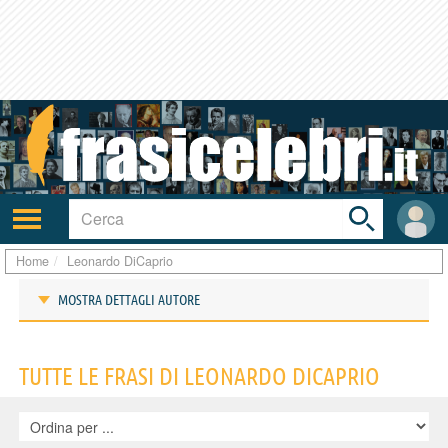
Toggle
search
bar
Attiva/disattiva
User
navigazione
area
Home
Leonardo DiCaprio
MOSTRA DETTAGLI AUTORE
Frasi di Leonardo DiCaprio
TUTTE LE FRASI DI LEONARDO DICAPRIO