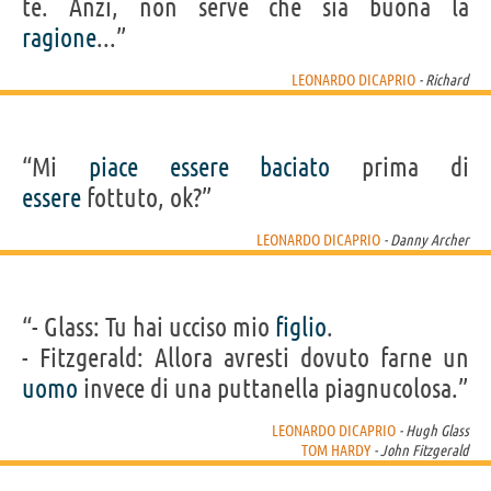
te. Anzi, non serve che sia buona la
ragione
...”
LEONARDO DICAPRIO
- Richard
“Mi
piace
essere
baciato
prima di
essere
fottuto, ok?”
LEONARDO DICAPRIO
- Danny Archer
“- Glass: Tu hai ucciso mio
figlio
.
- Fitzgerald: Allora avresti dovuto farne un
uomo
invece di una puttanella piagnucolosa.”
LEONARDO DICAPRIO
- Hugh Glass
TOM HARDY
- John Fitzgerald