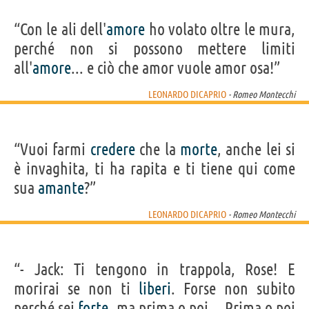
“Con le ali dell'
amore
ho volato oltre le mura,
perché non si possono mettere limiti
all'
amore
... e ciò che amor vuole amor osa!”
LEONARDO DICAPRIO
- Romeo Montecchi
“Vuoi farmi
credere
che la
morte
, anche lei si
è invaghita, ti ha rapita e ti tiene qui come
sua
amante
?”
LEONARDO DICAPRIO
- Romeo Montecchi
“- Jack: Ti tengono in trappola, Rose! E
morirai se non ti
liberi
. Forse non subito
perché sei
forte
, ma prima o poi... Prima o poi