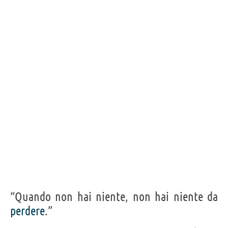
Acquista film con Leonardo DiCaprio su
Frasi, citazioni e aforismi di Leonardo DiCaprio
139
IN ITALIANO
Personaggi affini per
CAST
GENERI
“Quando non hai niente, non hai niente da
perdere
.”