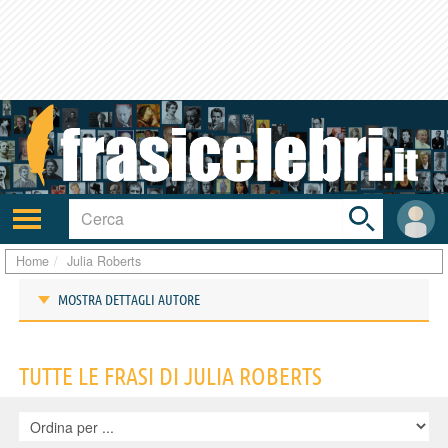
Toggle
search
bar
Attiva/disattiva
User
navigazione
area
Home
Julia Roberts
MOSTRA DETTAGLI AUTORE
Frasi di Julia Roberts
TUTTE LE FRASI DI JULIA ROBERTS