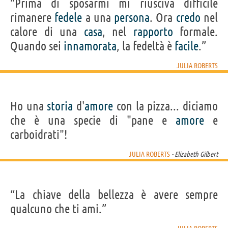
“Prima di sposarmi mi riusciva difficile
rimanere
fedele
a una
persona
. Ora
credo
nel
calore di una
casa
, nel
rapporto
formale.
Quando sei
innamorata
, la fedeltà è
facile
.”
JULIA ROBERTS
Ho una
storia
d'
amore
con la pizza... diciamo
che è una specie di "pane e
amore
e
carboidrati"!
JULIA ROBERTS
- Elizabeth Gilbert
“La chiave della bellezza è avere sempre
qualcuno che ti ami.”