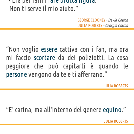
“- Era per farmi
fare
brutta
figura
.
- Non ti serve il mio aiuto.”
GEORGE CLOONEY
- David Cotton
JULIA ROBERTS
- Georgia Cotton
“Non voglio
essere
cattiva con i fan, ma ora
mi faccio
scortare
da dei poliziotti. La cosa
peggiore che può capitarti è quando le
persone
vengono da te e ti afferrano.”
JULIA ROBERTS
“E' carina, ma all'interno del genere
equino
.”
JULIA ROBERTS