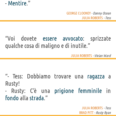
-
Mentire
.”
GEORGE CLOONEY
- Danny Ocean
JULIA ROBERTS
- Tess
“Voi dovete
essere
avvocato
: sprizzate
qualche cosa di maligno e di inutile.”
JULIA ROBERTS
- Vivian Ward
“- Tess: Dobbiamo trovare una
ragazza
a
Rusty!
- Rusty: C'è una
prigione
femminile
in
fondo
alla
strada
.”
JULIA ROBERTS
- Tess
BRAD PITT
- Rusty Ryan