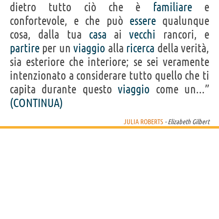
Acquista film con Julia Roberts su
dietro tutto ciò che è
familiare
e
confortevole, e che può
essere
qualunque
Frasi, citazioni e aforismi di Julia Roberts
cosa, dalla tua
casa
ai
vecchi
rancori, e
31
IN ITALIANO
partire
per un
viaggio
alla
ricerca
della verità,
sia esteriore che interiore; se sei veramente
intenzionato a considerare tutto quello che ti
“La chiave della bellezza è avere sempre qualcuno
capita durante questo
viaggio
come un...”
che ti ami.”
JULIA ROBERTS
(CONTINUA)
Condividi
Tweet
JULIA ROBERTS
- Elizabeth Gilbert
Personaggi affini per
CAST
GENERI