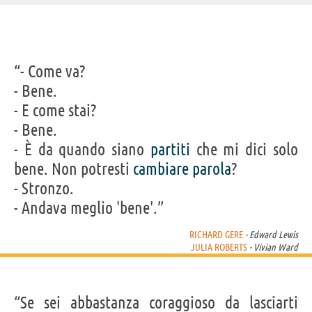
IDENTIKIT E DATI ANAGRAFICI
“- Come va?
Nome
Julia
- Bene.
Cognome
Roberts
Nato
28 ottobre 1967 a Atlanta
- E come stai?
Sesso
femminile
Nazionalità
statunitense
- Bene.
Professione
attore
Segno zodiacale
Scorpione
- È da quando siano
partiti
che mi dici solo
FILM DI JULIA ROBERTS
bene. Non potresti
cambiare
parola
?
- Stronzo.
- Andava meglio 'bene'.”
RICHARD GERE
- Edward Lewis
JULIA ROBERTS
- Vivian Ward
After the Hunt:
Ticket to
Wonder
Mangia prega
Appunt
Dopo...
Paradise
ama
con l'
“Se sei abbastanza coraggioso da lasciarti