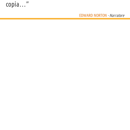
copia…”
Acquista film di Edward Norton su
EDWARD NORTON
- Narratore
Frasi, citazioni e aforismi di Edward Norton
27
IN ITALIANO
Personaggi affini per
CAST
GENERI