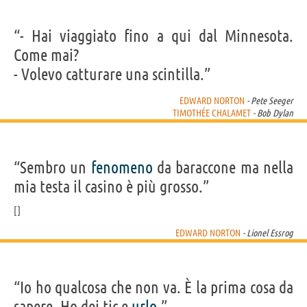
“- Hai viaggiato fino a qui dal Minnesota.
Come mai?
- Volevo catturare una scintilla.”
EDWARD NORTON
- Pete Seeger
TIMOTHÉE CHALAMET
- Bob Dylan
“Sembro un
fenomeno
da baraccone ma nella
mia testa il casino è più grosso.”
EDWARD NORTON
- Lionel Essrog
“Io ho qualcosa che non va. È la prima cosa da
sapere. Ho dei tic e
urlo
.”