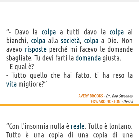
IDENTIKIT E DATI ANAGRAFICI
“- Davo la
colpa
a tutti davo la
colpa
ai
Nome
Edward Harrison
bianchi,
colpa
alla
società
,
colpa
a Dio. Non
Cognome
Norton
Pseudonimo
Edward Norton
avevo
risposte
perché mi facevo le domande
Nato
18 agosto 1969
Sesso
maschile
sbagliate. Tu devi farti la
domanda
giusta.
Nazionalità
statunitense
Professione
attore
,
produttore cinematografico
,
regista
- E qual è?
Segno zodiacale
Leone
- Tutto quello che hai fatto, ti ha reso la
FILM DI EDWARD NORTON
vita
migliore?”
AVERY BROOKS
- Dr. Bob Sweeney
EDWARD NORTON
- Derek
“Con l'insonnia nulla è
reale
. Tutto è lontano.
A Complete
Asteroid City
Glass Onion -
Alita - Angelo
Mothe
Unknown
Knives Out
della...
Brookly
Tutto è una copia di una copia di una