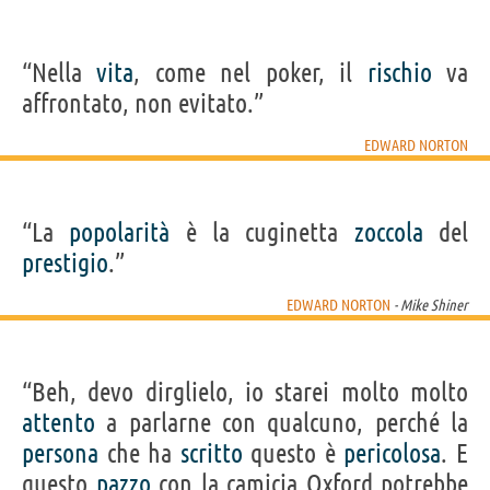
“Nella
vita
, come nel poker, il
rischio
va
affrontato, non evitato.”
EDWARD NORTON
“La
popolarità
è la cuginetta
zoccola
del
prestigio
.”
EDWARD NORTON
- Mike Shiner
“Beh, devo dirglielo, io starei molto molto
attento
a parlarne con qualcuno, perché la
persona
che ha
scritto
questo è
pericolosa
. E
questo
pazzo
con la camicia Oxford potrebbe