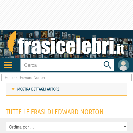
Toggle
search
bar
Attiva/disattiva
User
navigazione
area
Home
Edward Norton
MOSTRA DETTAGLI AUTORE
Frasi di Edward Norton
TUTTE LE FRASI DI EDWARD NORTON