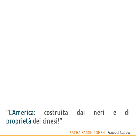
Hajjaj, Hanna Halldorsdottir, Brandon Lee Harris, Busty Heart, Moe
Hindi, Michael C Hoaglin, Peter Iasillo Jr., Sam Ibram, Shadner Ifrene,
Sonia Alexia Ioannou, Ebrahim Jaffer, Tony Joe, Jaiden Kaine, Stass
Klassen, Rock Kohli, Alex Kruz, Lisa Landino, Arash Mokhtar, Dushawn
Moses, Joanna Moskwa, Carmelo Muñoz Adame, Edward Norton, B.J.
Novak, Kelsey O'Brien, Barack Obama, Anton Obeid, Niyi Oni, Adaku
Ononogbo, Melina Paez, Loukas Papas, Jim Piddock, Catherine
Pierce, Hannah Prichard, Pablo Puglisi, Dennis Rees, John C. Reilly,
Shindo Ki Rodriguez, Andrew Rogers, Ross Ryman, Brian Schreier,
Garry Shandling, Monika Felice Smith, Sardor Sodikov, Tuna Tekeli,
Marc A. Thomas, Ronnie Tisdale, Uzimann, Chris Victor, Village,
Barbara Vincent, Tony von Halle, Sylvia Ward, Steven Weisz, Richard
Worsley
“L'
America
: costruita dai neri e di
proprietà
dei cinesi!”
SACHA BARON COHEN
- Hafez Aladeen