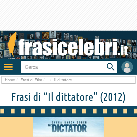
Toggle
search
bar
Attiva/disattiva
User
navigazione
area
Home
Frasi di Film
I
Il dittatore
Frasi di “Il dittatore”
(2012)