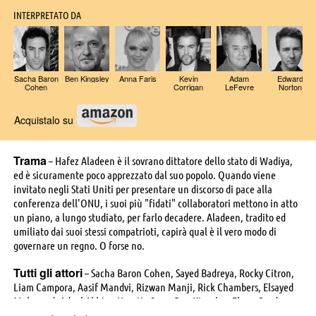
INTERPRETATO DA
Sacha Baron
Ben Kingsley
Anna Faris
Kevin
Adam
Edward
Cohen
Corrigan
LeFevre
Norton
Acquistalo su
Trama
– Hafez Aladeen è il sovrano dittatore dello stato di Wadiya,
ed è sicuramente poco apprezzato dal suo popolo. Quando viene
invitato negli Stati Uniti per presentare un discorso di pace alla
conferenza dell'ONU, i suoi più "fidati" collaboratori mettono in atto
un piano, a lungo studiato, per farlo decadere. Aladeen, tradito ed
umiliato dai suoi stessi compatrioti, capirà qual è il vero modo di
governare un regno. O forse no.
Tutti gli attori
– Sacha Baron Cohen, Sayed Badreya, Rocky Citron,
Liam Campora, Aasif Mandvi, Rizwan Manji, Rick Chambers, Elsayed
Mohamed, Adeel Akhtar, Horatio Sanz, Ben Kingsley, Elena Goode,
Nazanin Homa, Dawn Jackson, Victoria Beltran, Danielle Burgio,