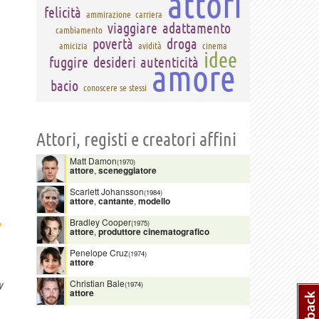
attori
felicità
ammirazione
carriera
viaggiare
adattamento
cambiamento
povertà
droga
amicizia
avidità
cinema
idee
fuggire
desideri
autenticità
amore
bacio
conoscere se stessi
Attori, registi e creatori affini
Matt Damon
(1970)
attore
,
sceneggiatore
Scarlett Johansson
(1984)
attore
,
cantante
,
modello
›
Bradley Cooper
(1975)
attore
,
produttore cinematografico
Penelope Cruz
(1974)
attore
Christian Bale
y
(1974)
attore