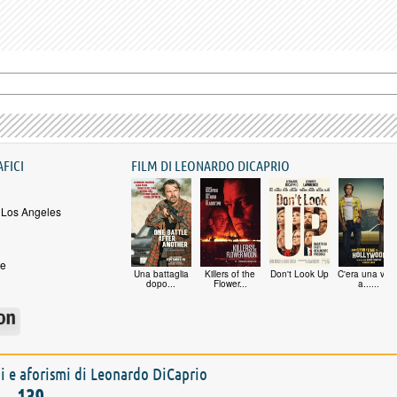
AFICI
FILM DI LEONARDO DICAPRIO
 Los Angeles
ne
Una battaglia
Killers of the
Don't Look Up
C'era una volt
dopo...
Flower...
a......
oni e aforismi di Leonardo DiCaprio