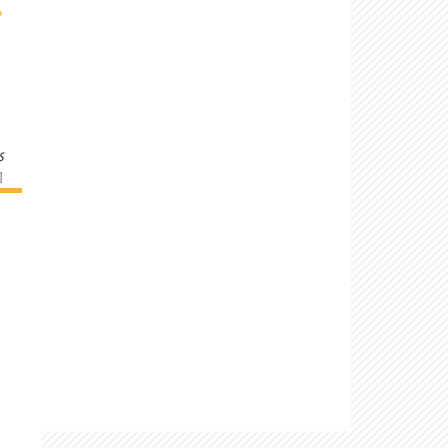
›
s
]