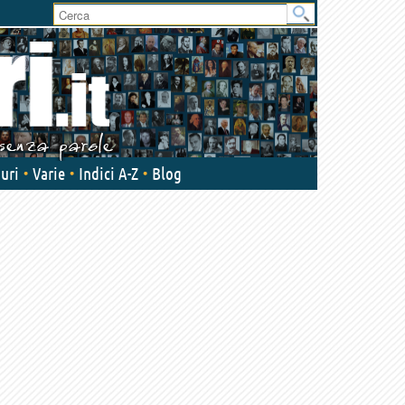
User
area
uri
Varie
Indici A-Z
Blog