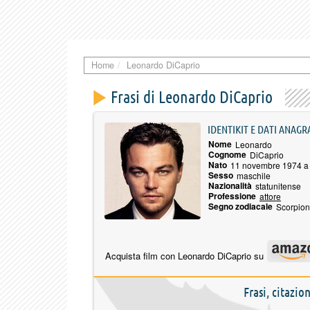
Home
Leonardo DiCaprio
Frasi di Leonardo DiCaprio
IDENTIKIT E DATI ANAGR
Nome
Leonardo
Cognome
DiCaprio
Nato
11 novembre 1974 a
Sesso
maschile
Nazionalità
statunitense
Professione
attore
Segno zodiacale
Scorpio
Acquista film con Leonardo DiCaprio su
Frasi, citazi