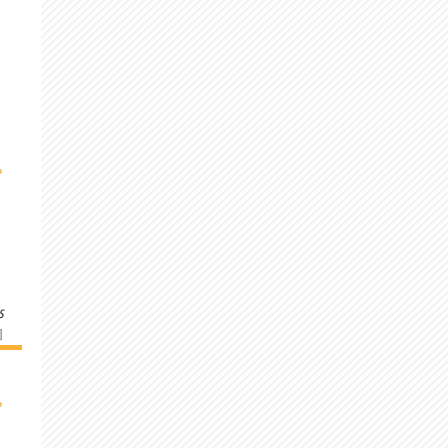
›
s
]
›