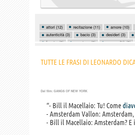
attori (12)
recitazione (11)
amore (10)
autenticità (3)
bacio (3)
desideri (3)
fuggire (3)
passione (3)
personalità (3)
animali (2)
avidità (2)
cambiamento (2)
conoscere se stessi (2)
consapevolezza (2)
TUTTE LE FRASI DI LEONARDO DIC
Dal film:
GANGS OF NEW YORK
“- Bill il Macellaio: Tu! Come
diav
- Amsterdam Vallon: Amsterdam, 
- Bill il Macellaio: Amsterdam? E