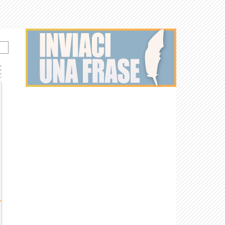
a
Revenant -
Il grande
The Wolf of
Django
Shutter Island
Incepti
Redivivo
Gatsby
Wall Street
Unchained