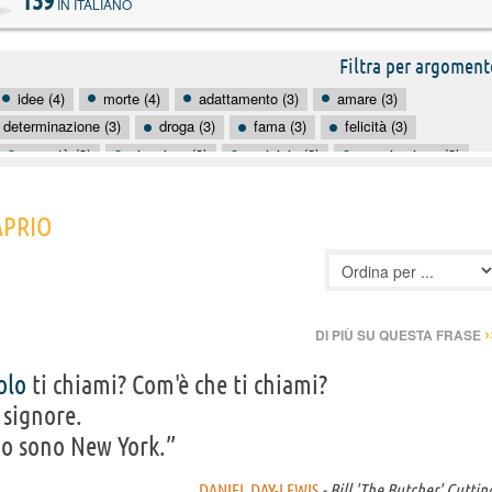
139
IN ITALIANO
Filtra per argoment
idee (4)
morte (4)
adattamento (3)
amare (3)
determinazione (3)
droga (3)
fama (3)
felicità (3)
povertà (3)
viaggiare (3)
amicizia (2)
ammirazione (2)
carriera (2)
cinema (2)
città (2)
concentrazione (2)
APRIO
›
DI PIÙ SU QUESTA FRASE
olo
ti chiami? Com'è che ti chiami?
signore.
 io sono New York.”
DANIEL DAY-LEWIS
- Bill 'The Butcher' Cuttin