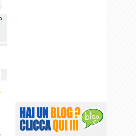
o
›
g