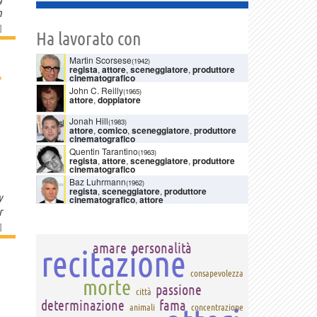
n
]
Ha lavorato con
Martin Scorsese
(1942)
regista
,
attore
,
sceneggiatore
,
produttore
›
cinematografico
John C. Reilly
(1965)
attore
,
doppiatore
Jonah Hill
(1983)
attore
,
comico
,
sceneggiatore
,
produttore
cinematografico
Quentin Tarantino
(1963)
regista
,
attore
,
sceneggiatore
,
produttore
cinematografico
Baz Luhrmann
(1962)
regista
,
sceneggiatore
,
produttore
y
cinematografico
,
attore
r
]
amare
personalità
recitazione
consapevolezza
morte
passione
città
determinazione
fama
animali
concentrazione