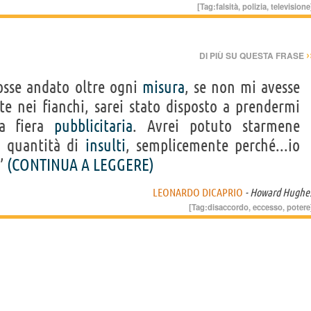
[Tag:
falsità
,
polizia
,
televisione
›
DI PIÙ SU QUESTA FRASE
osse andato oltre ogni
misura
, se non mi avesse
te nei fianchi, sarei stato disposto a prendermi
ua fiera
pubblicitaria
. Avrei potuto starmene
a quantità di
insulti
, semplicemente perché...io
.”
(CONTINUA A LEGGERE)
LEONARDO DICAPRIO
- Howard Hughe
[Tag:
disaccordo
,
eccesso
,
potere