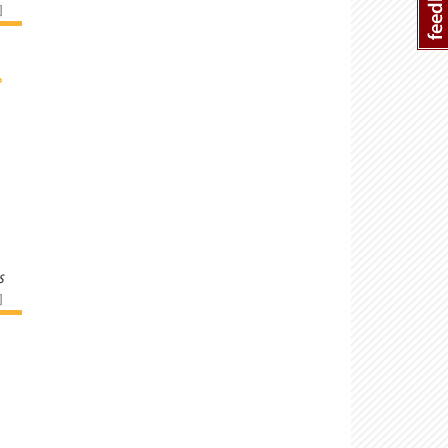
]
›
s
]