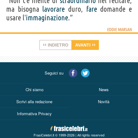
“Non c'è niente di
straordinario
nel recitare,
ma bisogna
lavorare
duro,
fare
domande e
usare l'
immaginazione
.”
EDDIE MARSAN
‹‹
››
INDIETRO
AVANTI
Seguici su
Chi siamo
News
Scrivi alla redazione
Novità
Informativa Privacy
FrasiCelebri.it © 1999-2026 | All rights reserved