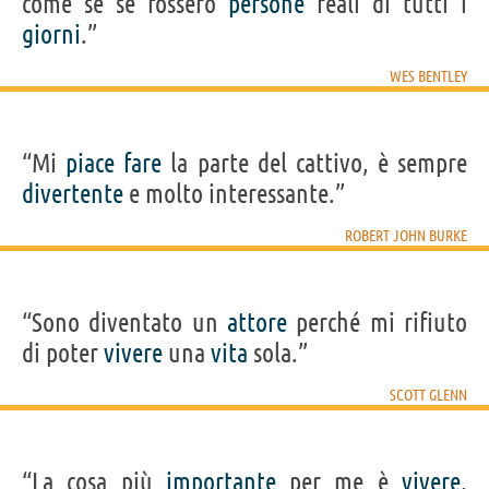
come se se fossero
persone
reali di tutti i
giorni
.”
WES BENTLEY
“Mi
piace
fare
la parte del cattivo, è sempre
divertente
e molto interessante.”
ROBERT JOHN BURKE
“Sono diventato un
attore
perché mi rifiuto
di poter
vivere
una
vita
sola.”
SCOTT GLENN
“La cosa più
importante
per me è
vivere
,