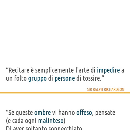
“Recitare è semplicemente l'arte di
impedire
a
un folto
gruppo
di
persone
di tossire.”
SIR RALPH RICHARDSON
“Se queste
ombre
vi hanno
offeso
, pensate
(e cada ogni
malinteso
)
Di aver soltanto sonnecchiato