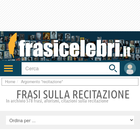
Toggle
search
bar
Attiva/disattiva
User
navigazione
area
Home
Argomento "recitazione"
FRASI SULLA RECITAZIONE
In archivio 578 frasi, aforismi, citazioni sulla recitazione