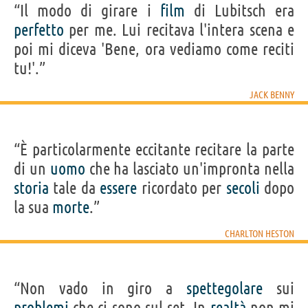
“Il modo di girare i
film
di Lubitsch era
perfetto
per me. Lui recitava l'intera scena e
poi mi diceva 'Bene, ora vediamo come reciti
tu!'.”
JACK BENNY
“È particolarmente eccitante recitare la parte
di un
uomo
che ha lasciato un'impronta nella
storia
tale da
essere
ricordato per
secoli
dopo
la sua
morte
.”
CHARLTON HESTON
“Non vado in giro a
spettegolare
sui
problemi
che ci sono sul set. In
realtà
non mi