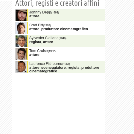
Attori, registi e creatori affini
Johnny Depp
(1963)
attore
Brad Pitt
(1963)
attore
,
produttore cinematografico
Sylvester Stallone
(1946)
regista
,
attore
Tom Cruise
(1962)
attore
Laurence Fishburne
(1961)
attore
,
sceneggiatore
,
regista
,
produttore
cinematografico