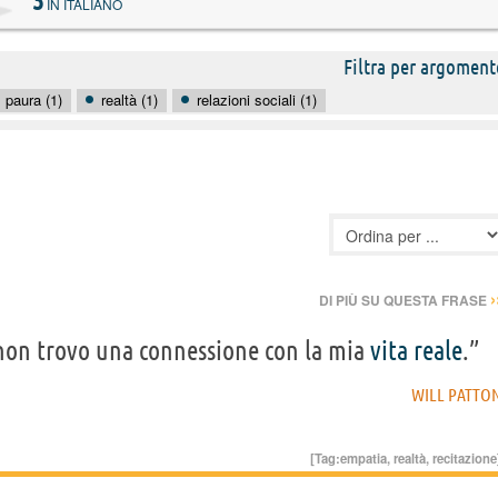
3
IN ITALIANO
Filtra per argoment
paura (1)
realtà (1)
relazioni sociali (1)
›
DI PIÙ SU QUESTA FRASE
non trovo una connessione con la mia
vita
reale
.”
WILL PATTO
[Tag:
empatia
,
realtà
,
recitazione