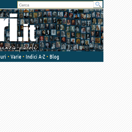
User
area
uri
Varie
Indici A-Z
Blog