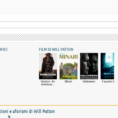
AFICI
FILM DI WILL PATTON
Horizon: An
Minari
Halloween
Il quarto tipo
American...
azioni e aforismi di Will Patton