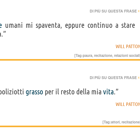
›
DI PIÙ SU QUESTA FRASE
e
umani mi spaventa, eppure continuo a stare
a.”
WILL PATTO
[Tag:
paura
,
recitazione
,
relazioni sociali
›
DI PIÙ SU QUESTA FRASE
poliziotti
grasso
per il resto della mia
vita
.”
WILL PATTO
[Tag:
attori
,
recitazione