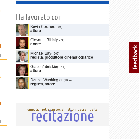
›
Ha lavorato con
Kevin Costner
(1955)
attore
Giovanni Ribisi
(1974)
attore
N
Michael Bay
(1965)
]
regista
,
produttore cinematografico
Grace Zabriskie
(1941)
attore
›
Denzel Washington
(1954)
regista
,
attore
N
recitazione
empatia
relazioni sociali
attori
paura
realtà
]