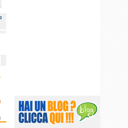
o
›
N
]