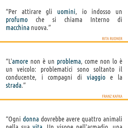
“Per attirare gli
uomini
, io indosso un
profumo
che si chiama Interno di
macchina
nuova.”
RITA RUDNER
“L'
amore
non è un
problema
, come non lo è
un veicolo: problematici sono soltanto il
conducente, i compagni di
viaggio
e la
strada
.”
FRANZ KAFKA
“Ogni
donna
dovrebbe avere quattro animali
nella sua
vita
. Un visone nell'armadio, una