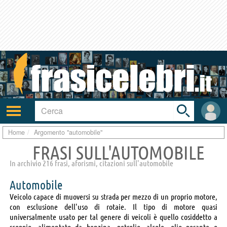
Toggle
search
bar
Attiva/disattiva
User
navigazione
area
Home
Argomento "automobile"
FRASI SULL'AUTOMOBILE
In archivio 216 frasi, aforismi, citazioni sull'automobile
Automobile
Veicolo capace di muoversi su strada per mezzo di un proprio motore,
con esclusione dell'uso di rotaie. Il tipo di motore quasi
universalmente usato per tal genere di veicoli è quello cosiddetto a
scoppio, alimentato da benzina, petrolio, alcole, olio pesante o