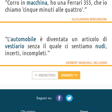
“Corro in
macchina
, ho una Ferrari 355, che io
chiamo 'cinque minuti alle quattro'.”
ALESSANDRO BERGONZONI
“L'
automobile
è diventata un articolo di
vestiario
senza il quale ci sentiamo
nudi
,
incerti, incompleti.”
HERBERT MARSHALL MCLUHAN
‹‹
››
INDIETRO
AVANTI
Seguici su
Chi siamo
News