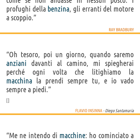
come se non andasse in nessun posto. I
profughi della
benzina
, gli erranti del motore
a scoppio.”
RAY BRADBURY
“Oh tesoro, poi un giorno, quando saremo
anziani
davanti al camino, mi spiegherai
perché ogni volta che litighiamo la
macchina
la prendi sempre tu, e io vado
sempre a piedi.”
FLAVIO INSINNA
- Diego Santamaria
“Me ne intendo di
macchine
: ho cominciato a