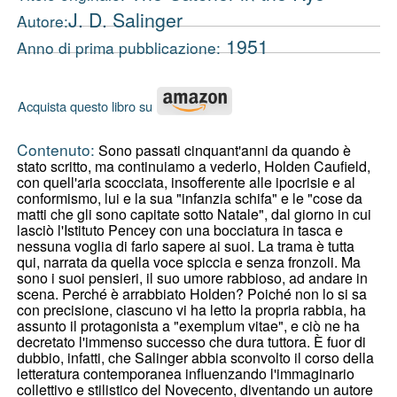
J. D. Salinger
Autore:
1951
Anno di prima pubblicazione:
Acquista questo libro su
Contenuto:
Sono passati cinquant'anni da quando è
stato scritto, ma continuiamo a vederlo, Holden Caufield,
con quell'aria scocciata, insofferente alle ipocrisie e al
conformismo, lui e la sua "infanzia schifa" e le "cose da
matti che gli sono capitate sotto Natale", dal giorno in cui
lasciò l'Istituto Pencey con una bocciatura in tasca e
nessuna voglia di farlo sapere ai suoi. La trama è tutta
qui, narrata da quella voce spiccia e senza fronzoli. Ma
sono i suoi pensieri, il suo umore rabbioso, ad andare in
scena. Perché è arrabbiato Holden? Poiché non lo si sa
con precisione, ciascuno vi ha letto la propria rabbia, ha
assunto il protagonista a "exemplum vitae", e ciò ne ha
decretato l'immenso successo che dura tuttora. È fuor di
dubbio, infatti, che Salinger abbia sconvolto il corso della
letteratura contemporanea influenzando l'immaginario
collettivo e stilistico del Novecento, diventando un autore