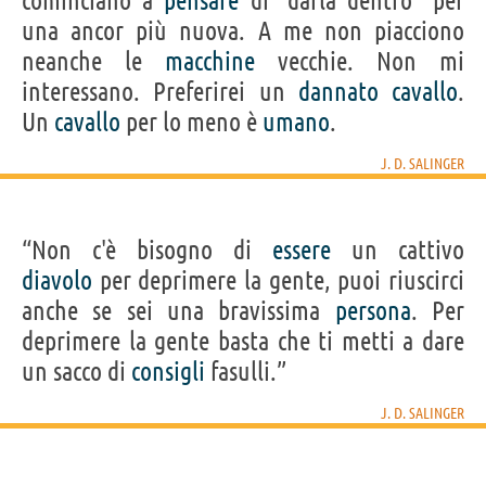
cominciano a
pensare
di "darla dentro" per
una ancor più nuova. A me non piacciono
neanche le
macchine
vecchie. Non mi
interessano. Preferirei un
dannato
cavallo
.
Un
cavallo
per lo meno è
umano
.
J. D. SALINGER
“Non c'è bisogno di
essere
un cattivo
diavolo
per deprimere la gente, puoi riuscirci
anche se sei una bravissima
persona
. Per
deprimere la gente basta che ti metti a dare
un sacco di
consigli
fasulli.”
J. D. SALINGER