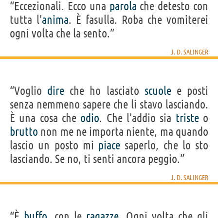
“Eccezionali. Ecco una
parola
che detesto con
tutta l'
anima
. È fasulla. Roba che vomiterei
ogni volta che la sento.”
J. D. SALINGER
“Voglio
dire
che ho lasciato
scuole
e posti
senza nemmeno sapere che li stavo lasciando.
È una cosa che
odio
. Che l'addio sia
triste
o
brutto
non me ne importa niente, ma quando
lascio un posto mi
piace
saperlo, che lo sto
lasciando. Se no, ti senti ancora peggio.”
J. D. SALINGER
“È
buffo
, con le
ragazze
. Ogni volta che gli