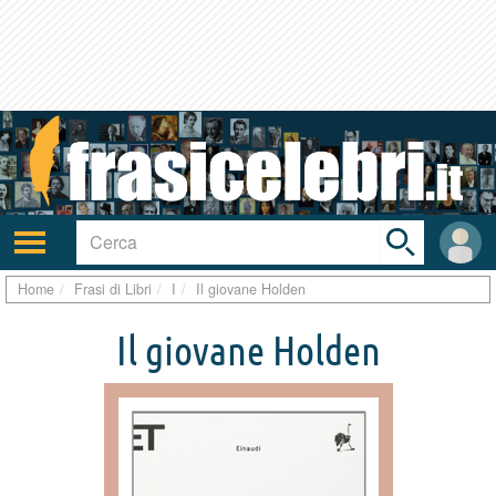
Toggle
search
bar
Attiva/disattiva
User
navigazione
area
Home
Frasi di Libri
I
Il giovane Holden
Il giovane Holden