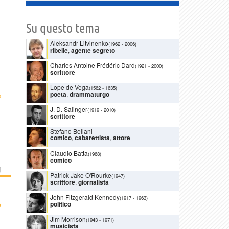
Su questo tema
Aleksandr Litvinenko
(1962
-
2006)
ribelle
,
agente segreto
Charles Antoine Frédéric Dard
(1921
-
2000)
scrittore
Lope de Vega
(1562
-
1635)
›
poeta
,
drammaturgo
J. D. Salinger
(1919
-
2010)
scrittore
Stefano Bellani
comico
,
cabarettista
,
attore
Claudio Batta
(1968)
comico
]
Patrick Jake O'Rourke
(1947)
scrittore
,
giornalista
John Fitzgerald Kennedy
(1917
-
1963)
›
politico
Jim Morrison
(1943
-
1971)
musicista