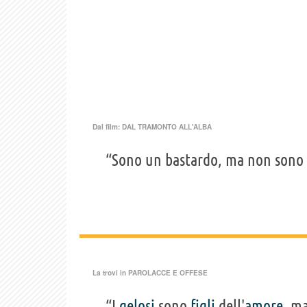
Dal film:
DAL TRAMONTO ALL'ALBA
“Sono un bastardo, ma non sono 
La trovi in
PAROLACCE E OFFESE
“I
gelosi
sono
figli
dell'
amore
, m