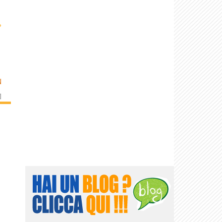
›
N
]