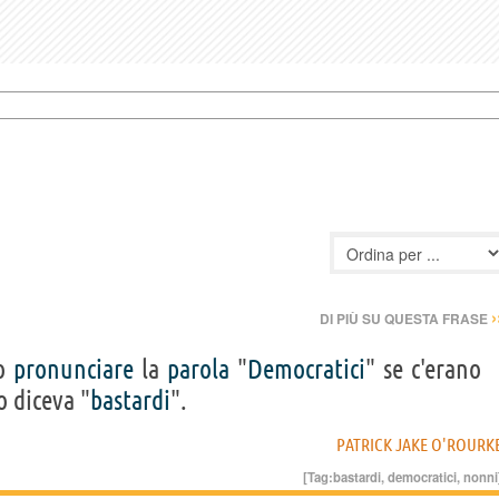
›
DI PIÙ SU QUESTA FRASE
no
pronunciare
la
parola
"
Democratici
" se c'erano
o diceva "
bastardi
".
PATRICK JAKE O'ROURK
[Tag:
bastardi
,
democratici
,
nonni