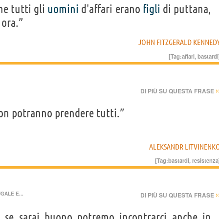
e tutti gli
uomini
d'affari erano
figli
di puttana,
 ora.”
JOHN FITZGERALD KENNED
[Tag:
affari
,
bastardi
›
DI PIÙ SU QUESTA FRASE
n potranno prendere tutti.”
ALEKSANDR LITVINENK
[Tag:
bastardi
,
resistenza
›
GALE E...
DI PIÙ SU QUESTA FRASE
e se sarai buono potremo incontrarci anche in