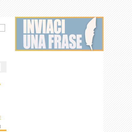
›
E
]