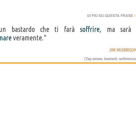
›
DI PIÙ SU QUESTA FRASE
un bastardo che ti farà
soffrire
, ma sarà
mare
veramente.”
JIM MORRISO
[Tag:
amare
,
bastardi
,
sofferenza