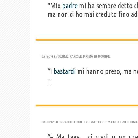
“Mio
padre
mi ha sempre detto ch
ma non ci ho mai creduto fino ad
La trovi in
ULTIME PAROLE PRIMA DI MORIRE
“I
bastardi
mi hanno preso, ma no
Dal libro:
IL GRANDE LIBRO DEI MA TEEE...!? EROTISMO CONIU
“– Ma teee... ci credi o no ch