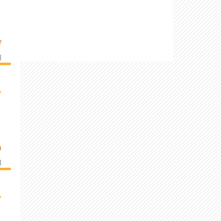
Y
]
›
O
]
›