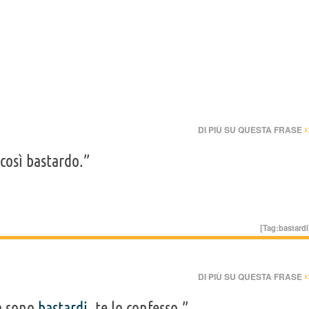
›
DI PIÙ SU QUESTA FRASE
così bastardo.”
[Tag:
bastardi
›
DI PIÙ SU QUESTA FRASE
a sono
bastardi
, te lo confesso.”