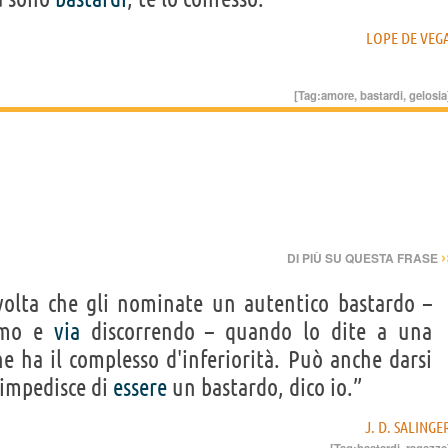
LOPE DE VEG
[Tag:
amore
,
bastardi
,
gelosia
›
DI PIÙ SU QUESTA FRASE
volta che gli nominate un autentico bastardo –
simo e
via
discorrendo – quando lo dite a una
che ha il complesso d'inferiorità. Può anche darsi
 impedisce di
essere
un bastardo, dico io.”
J. D. SALINGE
[Tag:
bastardi
,
ragazze