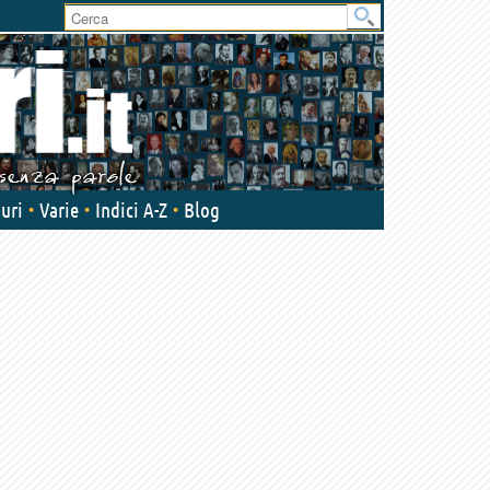
User
area
uri
Varie
Indici A-Z
Blog