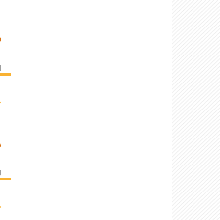
D
]
›
A
]
›