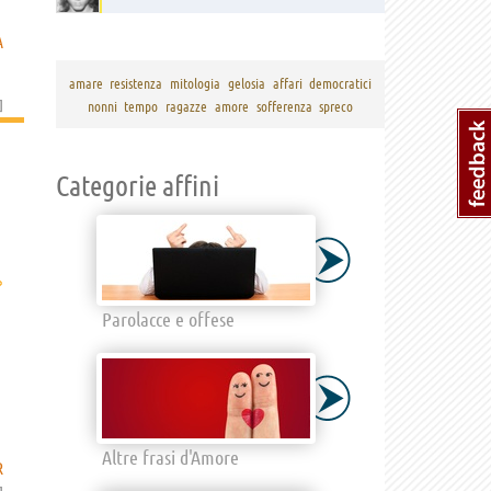
A
amare
resistenza
mitologia
gelosia
affari
democratici
]
nonni
tempo
ragazze
amore
sofferenza
spreco
Categorie affini
›
Parolacce e offese
Altre frasi d'Amore
R
]