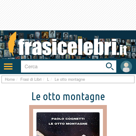
Toggle
search
bar
Attiva/disattiva
User
navigazione
area
Home
Frasi di Libri
L
Le otto montagne
Le otto montagne