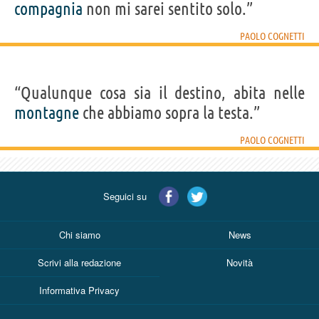
compagnia
non mi sarei sentito solo.”
PAOLO COGNETTI
“Qualunque cosa sia il destino, abita nelle
montagne
che abbiamo sopra la testa.”
PAOLO COGNETTI
Seguici su
Chi siamo
News
Scrivi alla redazione
Novità
Informativa Privacy