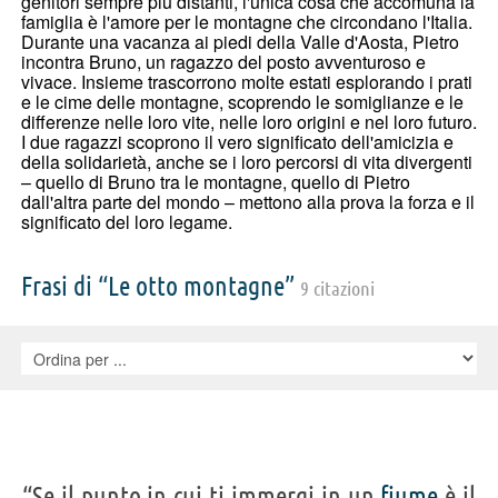
genitori sempre più distanti, l'unica cosa che accomuna la
famiglia è l'amore per le montagne che circondano l'Italia.
Durante una vacanza ai piedi della Valle d'Aosta, Pietro
incontra Bruno, un ragazzo del posto avventuroso e
vivace. Insieme trascorrono molte estati esplorando i prati
e le cime delle montagne, scoprendo le somiglianze e le
differenze nelle loro vite, nelle loro origini e nel loro futuro.
I due ragazzi scoprono il vero significato dell'amicizia e
della solidarietà, anche se i loro percorsi di vita divergenti
– quello di Bruno tra le montagne, quello di Pietro
dall'altra parte del mondo – mettono alla prova la forza e il
significato del loro legame.
Frasi di “Le otto montagne”
9 citazioni
“Se il punto in cui ti immergi in un
fiume
è il