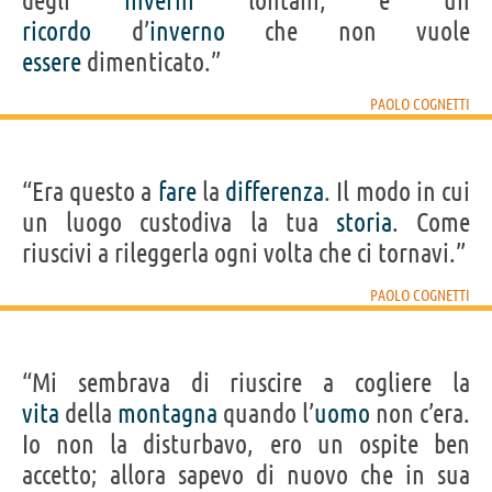
degli
inverni
lontani, è un
ricordo
d’
inverno
che non vuole
essere
dimenticato.”
PAOLO COGNETTI
“Era questo a
fare
la
differenza
. Il modo in cui
un luogo custodiva la tua
storia
. Come
riuscivi a rileggerla ogni volta che ci tornavi.”
PAOLO COGNETTI
“Mi sembrava di riuscire a cogliere la
vita
della
montagna
quando l’
uomo
non c’era.
Io non la disturbavo, ero un ospite ben
accetto; allora sapevo di nuovo che in sua