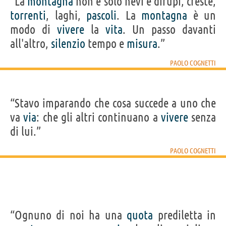
“La
montagna
non è solo nevi e dirupi, creste,
torrenti
, laghi,
pascoli
. La
montagna
è un
modo di
vivere
la
vita
. Un passo davanti
all'altro,
silenzio
tempo e
misura
.”
PAOLO COGNETTI
“Stavo imparando che cosa succede a uno che
va
via
: che gli altri continuano a
vivere
senza
di lui.”
PAOLO COGNETTI
“Ognuno di noi ha una
quota
prediletta in