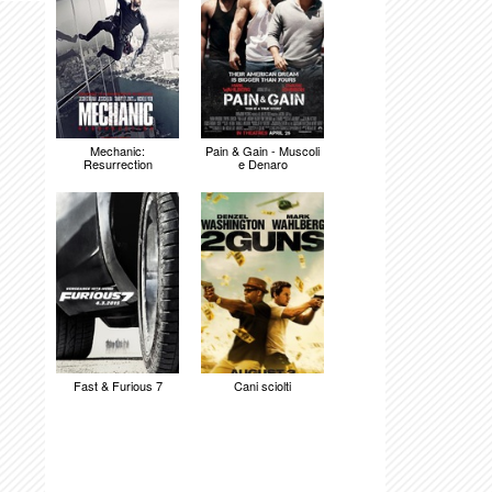
Mechanic:
Pain & Gain - Muscoli
Resurrection
e Denaro
Fast & Furious 7
Cani sciolti