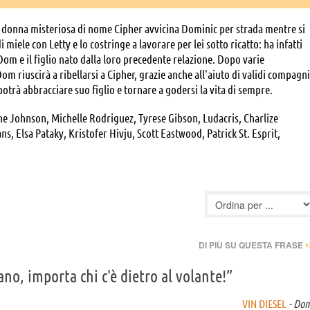
 donna misteriosa di nome Cipher avvicina Dominic per strada mentre si
i miele con Letty e lo costringe a lavorare per lei sotto ricatto: ha infatti
 Dom e il figlio nato dalla loro precedente relazione. Dopo varie
Dom riuscirà a ribellarsi a Cipher, grazie anche all'aiuto di validi compagni
potrà abbracciare suo figlio e tornare a godersi la vita di sempre.
e Johnson, Michelle Rodriguez, Tyrese Gibson, Ludacris, Charlize
, Elsa Pataky, Kristofer Hivju, Scott Eastwood, Patrick St. Esprit,
Krupa, Alexander Babara, Andre Pushkin, Robert Jekabson, Nick Gracer,
remy Anderson, Jason Rhymer, Tego Calderon, Don Omar, Peter Hansen,
, Jordan Baumer, Scott Proctor, Todd Cole, Carrie Lee Consolino,
 Anna Duvall, Jaci Grace Edwards, Reese Edwards, Caylin Ingram,
 Anna MacKenzie Rogers, Marina Lyn Serra, Olivia Shaw, Celestino
tiago Solis Chavez, Joyvan Guevara, Brenda Nuñez López, Dylan Keith
Bryan Bachman, Kenny Barr, Joiel Bauschatz, Melissa Rae Bender, Anita
›
DI PIÙ SU QUESTA FRASE
., Jay J. Bidwell, Agust Bjarnason, Karin Boesler, Brian Wolfman Black
aka, Toshi Calderón, Darren Lee Campbell, Tony Carbajal, Felix Chu,
ano, importa chi c'è dietro al volante!”
oulter, Cowboy, Clint Crane, Debbie Davis, Erigerta Deda, Jimmy
n, Reiko Elio, David Dman Escobar, Kim Evans, Rod Fielder, Joe Fishel,
VIN DIESEL
- Do