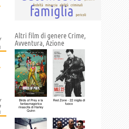
›
famiglia
fedeltà
minaccia
abilità
criminali
pericoli
Altri film di genere Crime,
r
Avventura, Azione
]
›
r
Birds of Prey e la
Red Zone - 22 miglia di
fantasmagorica
fuoco
n
rinascita di Harley
Quinn
]