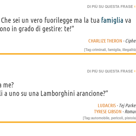
›
DI PIÙ SU QUESTA FRASE
 Che sei un vero fuorilegge ma la tua
famiglia
va
ono in grado di gestire: te!”
CHARLIZE THERON
- Ciphe
[Tag:
criminali
,
famiglia
,
illegalità
›
DI PIÙ SU QUESTA FRASE
 a me?
li a uno su una Lamborghini arancione?”
LUDACRIS
- Tej Parke
TYRESE GIBSON
- Roma
[Tag:
automobile
,
pericoli
,
pistola