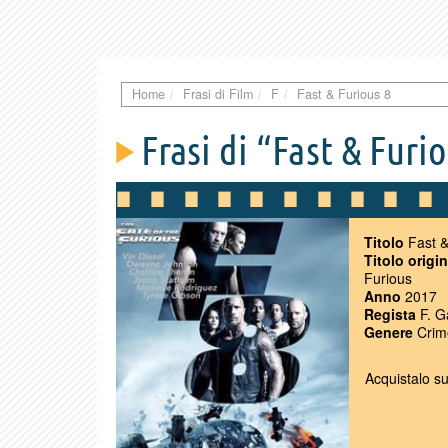
Home
Frasi di Film
F
Fast & Furious 8
Frasi di “Fast & Furi
Titolo
Fast &
Titolo origi
Furious
Anno
2017
Regista
F. G
Genere
Crime
Acquistalo s