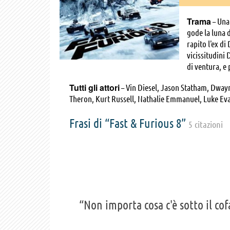
Trama
– Una
gode la luna d
rapito l'ex di
vicissitudini 
di ventura, e 
Tutti gli attori
– Vin Diesel, Jason Statham, Dwayn
Theron, Kurt Russell, Nathalie Emmanuel, Luke Evans
Janmarco Santiago, Luke Hawx, Corey Maher, Olek 
Eden Estrella, Gary Weeks, Matthew Cornwell, Je
Frasi di “Fast & Furious 8”
5 citazioni
Friday Chamberlain, Sam Hadid, Michael W. Broomer
Madalyn Defler, Taylor Donaldson, Isabel Downing,
Caroline Kimmel, Katherine Kimmel, Jordan Price,
Cornielle, Alejandro Bosch, Lisandra Delgado, San
Adams, Rex Alba, Chris Angerman, Georin Aquila, 
Farmer Bergman, Patrick Constantine Bertagnolli Jr
Bowman, Taurus Bunkley, Rhonda Burnette, Marko C
“Non importa cosa c'è sotto il cof
Laura Masi Cline, Suzie Coker, Theresa Cook, Roy C
Dempster, DieselDonlow, Rick Dremann, Donnie Dun