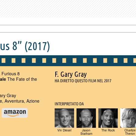
ous 8”
(2017)
F. Gary Gray
 Furious 8
nale
The Fate of the
HA DIRETTO QUESTO FILM NEL 2017
ary Gray
, Avventura, Azione
INTERPRETATO DA
u
Vin Diesel
Jason
The Rock
Charlize
Statham
Theron