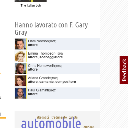
The Italian Job
Hanno lavorato con F. Gary
Gray
Liam Neeson
(1952)
attore
Emma Thompson
(1959)
attore
,
sceneggiatore
Chris Hemsworth
(1983)
attore
›
Ariana Grande
(1993)
attore
,
cantante
,
compositore
Paul Giamatti
(1967)
attore
m
]
automobile
illegalità
tradimento
pistola
guidare