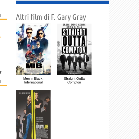
]
Altri film di F. Gary Gray
y
›
s
Men in Black:
Straight Outta
]
International
Compton