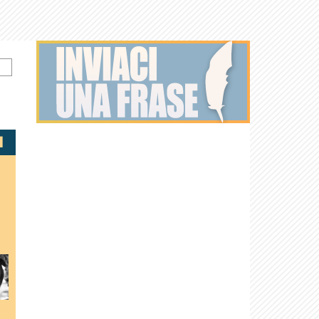
Kurt Russell
Luke Evans
Helen Mirren
Scott
Eastwood