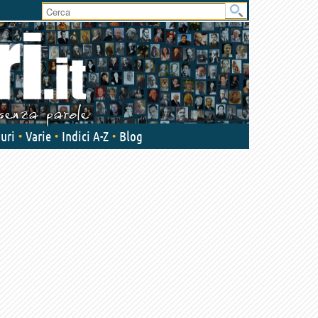
User
area
uri
Varie
Indici A-Z
Blog