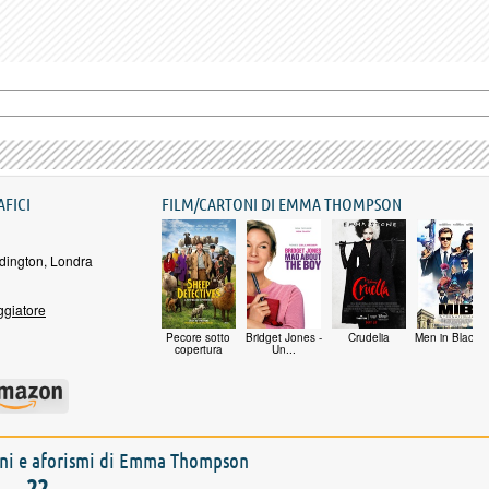
AFICI
FILM/CARTONI DI EMMA THOMPSON
dington, Londra
giatore
Pecore sotto
Bridget Jones -
Crudelia
Men in Black:..
copertura
Un...
ioni e aforismi di Emma Thompson