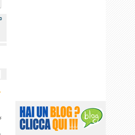
o
›
s
]