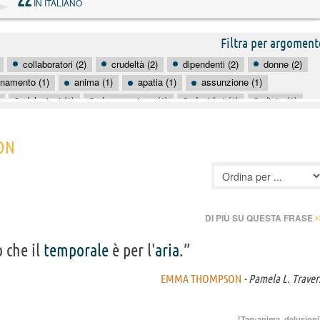
22
IN ITALIANO
Filtra per argoment
collaboratori (2)
crudeltà (2)
dipendenti (2)
donne (2)
enamento (1)
anima (1)
apatia (1)
assunzione (1)
delusioni (1)
depravazione (1)
desideri (1)
dieta (1)
gay (1)
giudici (1)
inventare (1)
lavoro (1)
ON
›
DI PIÙ SU QUESTA FRASE
ò che il
temporale
è per l'
aria
.”
EMMA THOMPSON
- Pamela L. Traver
[Tag:
anima
,
delusioni