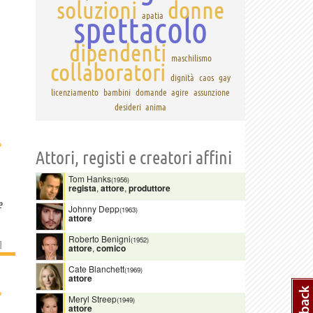
soluzioni
donne
spettacolo
apatia
dipendenti
maschilismo
collaboratori
dignità
caos
gay
licenziamento
bambini
domande
agire
assunzione
desideri
anima
›
Attori, registi e creatori affini
Tom Hanks
(1956)
regista
,
attore
,
produttore
e
Johnny Depp
(1963)
attore
Roberto Benigni
(1952)
]
attore
,
comico
Cate Blanchett
(1969)
attore
›
Meryl Streep
(1949)
attore