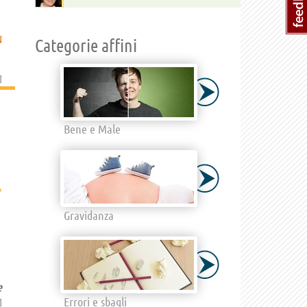
N
Categorie affini
]
Bene e Male
›
Gravidanza
e
Errori e sbagli
]