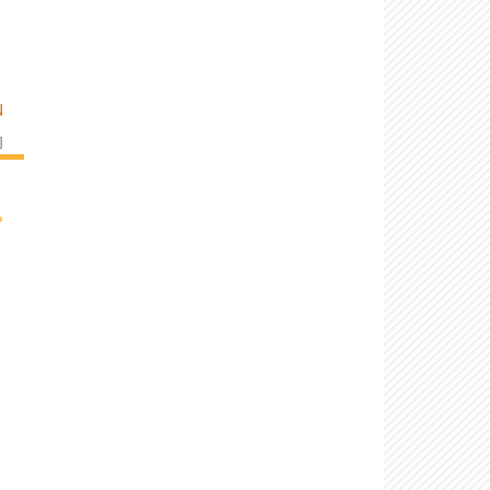
N
]
›