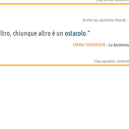
›
DI PIÙ SU QUESTA FRASE
ltro, chiunque altro è un
ostacolo
.”
EMMA THOMPSON
- La baroness
[Tag:
egoismo
,
ostacoli