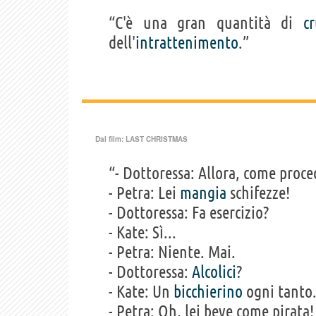
“C'è una gran quantità di
c
dell'
intrattenimento
.”
Dal film:
LAST CHRISTMAS
“- Dottoressa: Allora, come proce
- Petra: Lei
mangia
schifezze!
- Dottoressa: Fa esercizio?
- Kate: Sì...
- Petra: Niente. Mai.
- Dottoressa:
Alcolici
?
- Kate: Un
bicchierino
ogni tanto.
- Petra: Oh, lei beve come pirata!