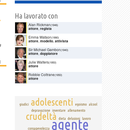
Ha lavorato con
›
Alan Rickman
(1946)
attore
,
regista
Emma Watson
(1990)
attore
,
modello
,
attivista
a
Sir Michael Gambon
(1940)
attore
,
doppiatore
]
Julie Walters
(1950)
attore
Robbie Coltrane
(1950)
attore
adolescenti
giudici
egoismo
alcool
depravazione
inventare
allenamento
crudeltà
agente
dieta
delusioni
lavoro
consapevolezza