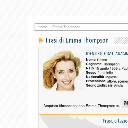
Home
Emma Thompson
Frasi di Emma Thompson
IDENTIKIT E DATI ANAGR
Nome
Emma
Cognome
Thompson
Nato
15 aprile 1959 a Pad
Sesso
femminile
Nazionalità
inglese
Professione
attore
,
sceneg
Segno zodiacale
Ariete
Acquista film/cartoni con Emma Thompson su
Frasi, citaz