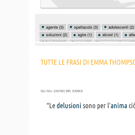
agente (3)
spettacolo (3)
adolescenti (2)
soluzioni (2)
agire (1)
alcool (1)
all
bambini (1)
caos (1)
consapevolezza (1)
dignità (1)
domande (1)
egoismo (1)
licenziamento (1)
maschilismo (1)
TUTTE LE FRASI DI EMMA THOMPS
Dal film:
SAVING MR. BANKS
“Le
delusioni
sono per l'
anima
ci