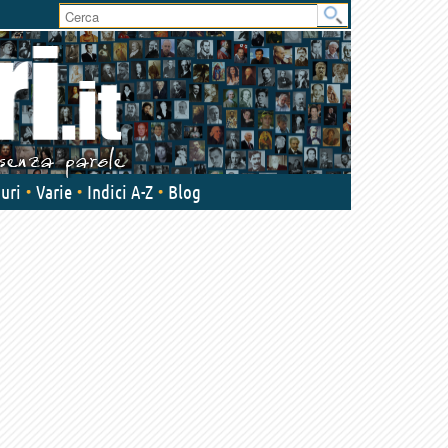
User
area
uri
Varie
Indici A-Z
Blog