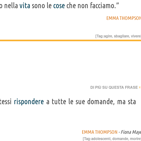
 nella
vita
sono le
cose
che non facciamo.”
EMMA THOMPSO
[Tag:
agire
,
sbagliare
,
vivere
›
DI PIÙ SU QUESTA FRASE
tessi
rispondere
a tutte le sue domande, ma sta
EMMA THOMPSON
- Fiona May
[Tag:
adolescenti
,
domande
,
morire