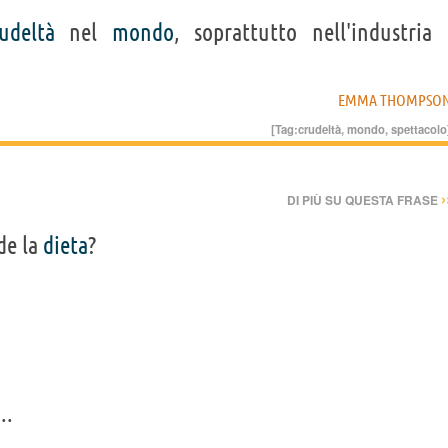
rudeltà
nel
mondo
, soprattutto nell'industria
EMMA THOMPSO
[Tag:
crudeltà
,
mondo
,
spettacolo
›
DI PIÙ SU QUESTA FRASE
de la
dieta
?
..